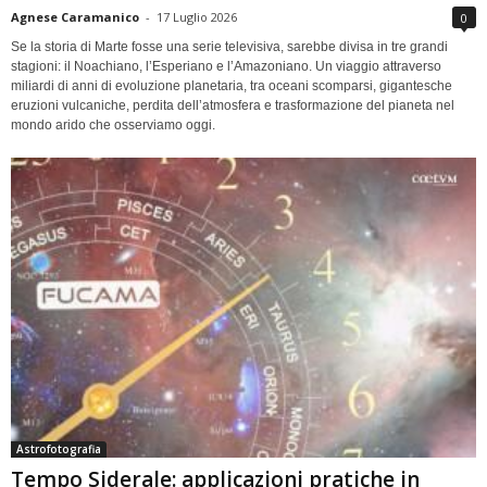
Agnese Caramanico
-
17 Luglio 2026
0
Se la storia di Marte fosse una serie televisiva, sarebbe divisa in tre grandi
stagioni: il Noachiano, l’Esperiano e l’Amazoniano. Un viaggio attraverso
miliardi di anni di evoluzione planetaria, tra oceani scomparsi, gigantesche
eruzioni vulcaniche, perdita dell’atmosfera e trasformazione del pianeta nel
mondo arido che osserviamo oggi.
Astrofotografia
Tempo Siderale: applicazioni pratiche in