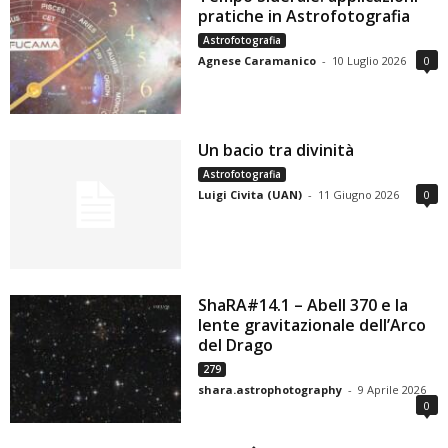
pratiche in Astrofotografia
Astrofotografia
Agnese Caramanico
-
10 Luglio 2026
0
Un bacio tra divinità
Astrofotografia
Luigi Civita (UAN)
-
11 Giugno 2026
0
ShaRA#14.1 – Abell 370 e la
lente gravitazionale dell’Arco
del Drago
279
shara.astrophotography
-
9 Aprile 2026
0