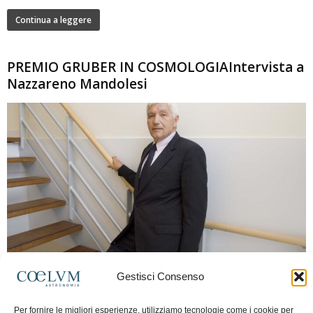
Continua a leggere
PREMIO GRUBER IN COSMOLOGIAIntervista a
Nazzareno Mandolesi
280
Gestisci Consenso
Frida Paolella
-
16 Giugno 2026
0
Intervista al professor Nazzareno Mandolesi, tra i protagonisti della cosmologia
Per fornire le migliori esperienze, utilizziamo tecnologie come i cookie per
spaziale europea e della missione Planck. Il dialogo ripercorre i principali