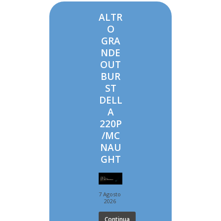
ALTR
O
GRA
NDE
OUT
BUR
ST
DELL
A
220P
/MC
NAU
GHT
7 Agosto
2026
Continua