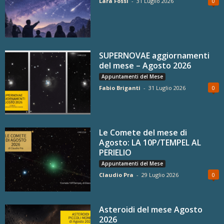
Lara Fossi
-
31 Luglio 2026
0
SUPERNOVAE aggiornamenti
del mese – Agosto 2026
Appuntamenti del Mese
Fabio Briganti
-
31 Luglio 2026
0
Le Comete del mese di
Agosto: LA 10P/TEMPEL AL
PERIELIO
Appuntamenti del Mese
Claudio Pra
-
29 Luglio 2026
0
Asteroidi del mese Agosto
2026