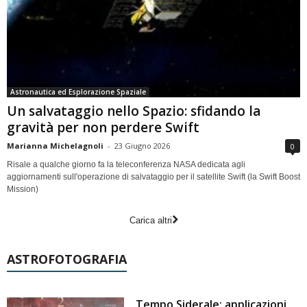
Astronautica ed Esplorazione Spaziale
Un salvataggio nello Spazio: sfidando la
gravità per non perdere Swift
Marianna Michelagnoli
-
23 Giugno 2026
0
Risale a qualche giorno fa la teleconferenza NASA dedicata agli
aggiornamenti sull'operazione di salvataggio per il satellite Swift (la Swift Boost
Mission)
Carica altri
ASTROFOTOGRAFIA
Tempo Siderale: applicazioni