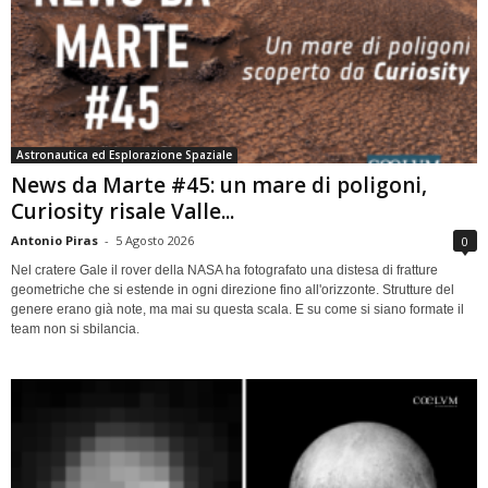
Astronautica ed Esplorazione Spaziale
News da Marte #45: un mare di poligoni,
Curiosity risale Valle...
Antonio Piras
-
5 Agosto 2026
0
Nel cratere Gale il rover della NASA ha fotografato una distesa di fratture
geometriche che si estende in ogni direzione fino all'orizzonte. Strutture del
genere erano già note, ma mai su questa scala. E su come si siano formate il
team non si sbilancia.