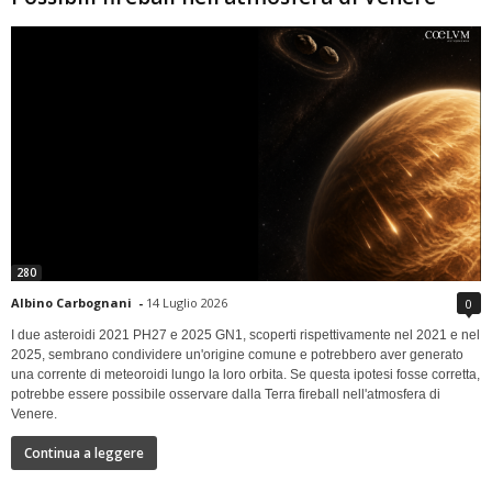
280
Albino Carbognani
-
14 Luglio 2026
0
I due asteroidi 2021 PH27 e 2025 GN1, scoperti rispettivamente nel 2021 e nel
2025, sembrano condividere un'origine comune e potrebbero aver generato
una corrente di meteoroidi lungo la loro orbita. Se questa ipotesi fosse corretta,
potrebbe essere possibile osservare dalla Terra fireball nell'atmosfera di
Venere.
Continua a leggere