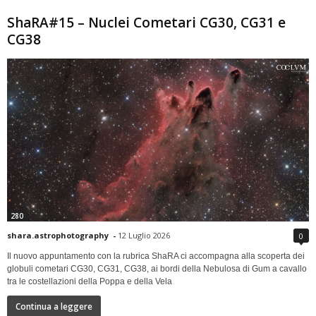
ShaRA#15 – Nuclei Cometari CG30, CG31 e
CG38
280
shara.astrophotography
-
12 Luglio 2026
0
Il nuovo appuntamento con la rubrica ShaRA ci accompagna alla scoperta dei
globuli cometari CG30, CG31, CG38, ai bordi della Nebulosa di Gum a cavallo
tra le costellazioni della Poppa e della Vela
Continua a leggere