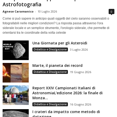
Astrofotografia
Agnese Caramanico
-
10 Luglio 2026
0
Come si può sapere in anticipo quali oggetti del cielo saranno osservabili o
fotografabili nelle migliori condizioni? La risposta passa attraverso l'ora
siderale locale e un semplice strumento, l'orologio siderale, che permette di
orientarsi tra le coordinate della volta celeste
Una Giornata per gli Asteroidi
Didattica e Divulgazione
3 Luglio 2026
Marte, il pianeta dei record
Didattica e Divulgazione
19 Giugno 2026
Report XXIV Campionati Italiani di
AstronomiaL'edizione 2026: la finale di
Monza...
Didattica e Divulgazione
16 Giugno 2026
I crateri da impatto come metodo di
datazione