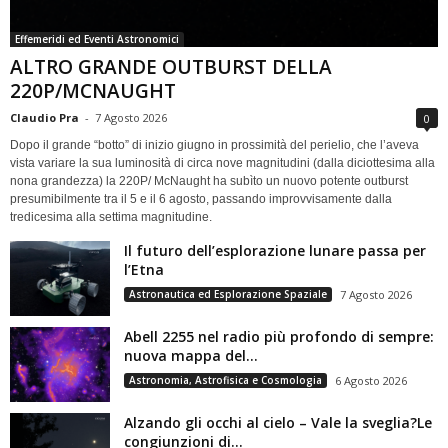
Effemeridi ed Eventi Astronomici
ALTRO GRANDE OUTBURST DELLA
220P/MCNAUGHT
Claudio Pra
-
7 Agosto 2026
0
Dopo il grande “botto” di inizio giugno in prossimità del perielio, che l’aveva
vista variare la sua luminosità di circa nove magnitudini (dalla diciottesima alla
nona grandezza) la 220P/ McNaught ha subìto un nuovo potente outburst
presumibilmente tra il 5 e il 6 agosto, passando improvvisamente dalla
tredicesima alla settima magnitudine.
Il futuro dell’esplorazione lunare passa per
l’Etna
Astronautica ed Esplorazione Spaziale
7 Agosto 2026
Abell 2255 nel radio più profondo di sempre:
nuova mappa del...
Astronomia, Astrofisica e Cosmologia
6 Agosto 2026
Alzando gli occhi al cielo – Vale la sveglia?Le
congiunzioni di...