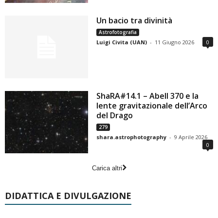
Un bacio tra divinità
Astrofotografia
Luigi Civita (UAN)
-
11 Giugno 2026
0
ShaRA#14.1 – Abell 370 e la
lente gravitazionale dell’Arco
del Drago
279
shara.astrophotography
-
9 Aprile 2026
0
Carica altri
DIDATTICA E DIVULGAZIONE