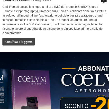
Cieli Remoti raccoglie cinque anni di attività del progetto ShaRA (Shared
Remote Astrophotography), un'esperienza unica di collaborazione tra astrofili e
astrofotografi impegnati nell'esplorazione del cielo australe attraverso grandi
telescopi remoti in Cile e Namibia. Con 22 progetti, 34 autori, 493 ore di
acquisizione e oltre 330 elaborazioni, il volume racconta immagini, tecniche,
ricerca e lavoro di squadra dietro alcune delle più spettacolari meraviglie del
cielo profondo.
Continua a leggere