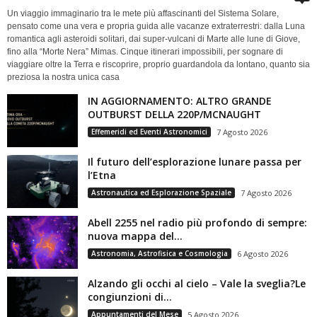
Un viaggio immaginario tra le mete più affascinanti del Sistema Solare,
pensato come una vera e propria guida alle vacanze extraterrestri: dalla Luna
romantica agli asteroidi solitari, dai super-vulcani di Marte alle lune di Giove,
fino alla “Morte Nera” Mimas. Cinque itinerari impossibili, per sognare di
viaggiare oltre la Terra e riscoprire, proprio guardandola da lontano, quanto sia
preziosa la nostra unica casa
IN AGGIORNAMENTO: ALTRO GRANDE
OUTBURST DELLA 220P/MCNAUGHT
Effemeridi ed Eventi Astronomici
7 Agosto 2026
Il futuro dell’esplorazione lunare passa per
l’Etna
Astronautica ed Esplorazione Spaziale
7 Agosto 2026
Abell 2255 nel radio più profondo di sempre:
nuova mappa del...
Astronomia, Astrofisica e Cosmologia
6 Agosto 2026
Alzando gli occhi al cielo – Vale la sveglia?Le
congiunzioni di...
Appuntamenti del Mese
5 Agosto 2026