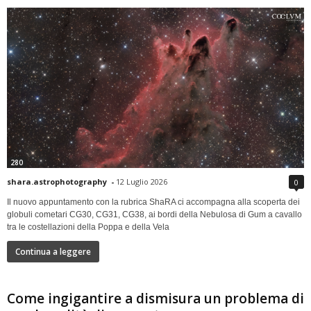
280
shara.astrophotography
-
12 Luglio 2026
0
Il nuovo appuntamento con la rubrica ShaRA ci accompagna alla scoperta dei
globuli cometari CG30, CG31, CG38, ai bordi della Nebulosa di Gum a cavallo
tra le costellazioni della Poppa e della Vela
Continua a leggere
Come ingigantire a dismisura un problema di