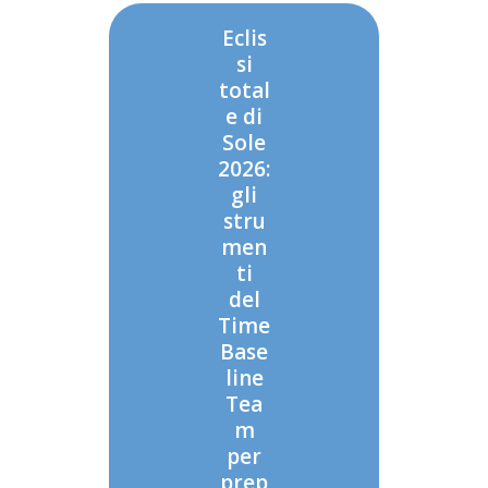
Eclis
si
total
e di
Sole
2026:
gli
stru
men
ti
del
Time
Base
line
Tea
m
per
prep