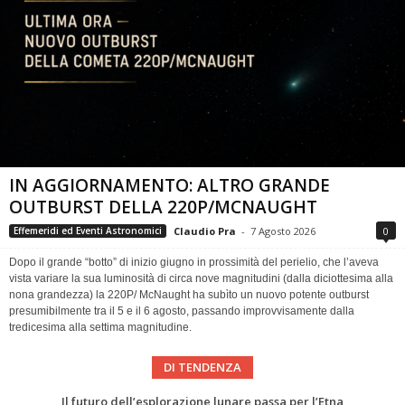
IN AGGIORNAMENTO: ALTRO GRANDE
OUTBURST DELLA 220P/MCNAUGHT
Claudio Pra
-
7 Agosto 2026
0
Effemeridi ed Eventi Astronomici
Dopo il grande “botto” di inizio giugno in prossimità del perielio, che l’aveva
vista variare la sua luminosità di circa nove magnitudini (dalla diciottesima alla
nona grandezza) la 220P/ McNaught ha subìto un nuovo potente outburst
presumibilmente tra il 5 e il 6 agosto, passando improvvisamente dalla
tredicesima alla settima magnitudine.
DI TENDENZA
Eclissi totale di Sole 2026: gli strumenti del Time Baseline Team per prepararsi all’evento