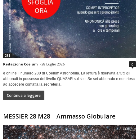
281
Redazione Coelum
-
28 Luglio 2026
0
è online il numero 280 di Coelum Astronomia. La lettura è riservata a tutti gli
abbonati in possesso del livello QUASAR sul sito. Se sei abbonato e non riesci
ad accedere contatta la segreteria.
Continua a leggere
MESSIER 28 M28 – Ammasso Globulare