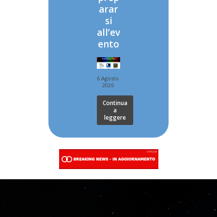
arar
si
all’ev
ento
6 Agosto
2026
Continua
a
leggere