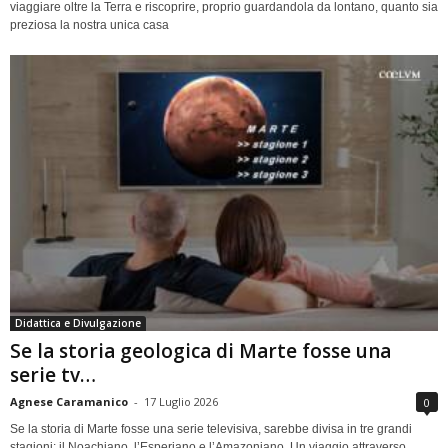
viaggiare oltre la Terra e riscoprire, proprio guardandola da lontano, quanto sia
preziosa la nostra unica casa
Didattica e Divulgazione
Se la storia geologica di Marte fosse una
serie tv…
Agnese Caramanico
-
17 Luglio 2026
0
Se la storia di Marte fosse una serie televisiva, sarebbe divisa in tre grandi
stagioni: il Noachiano, l’Esperiano e l’Amazoniano. Un viaggio attraverso