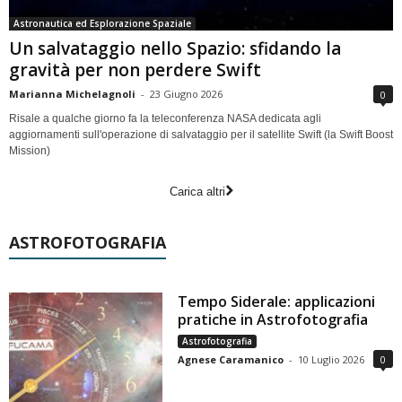
Astronautica ed Esplorazione Spaziale
Un salvataggio nello Spazio: sfidando la
gravità per non perdere Swift
Marianna Michelagnoli
-
23 Giugno 2026
0
Risale a qualche giorno fa la teleconferenza NASA dedicata agli
aggiornamenti sull'operazione di salvataggio per il satellite Swift (la Swift Boost
Mission)
Carica altri
ASTROFOTOGRAFIA
Tempo Siderale: applicazioni
pratiche in Astrofotografia
Astrofotografia
Agnese Caramanico
-
10 Luglio 2026
0