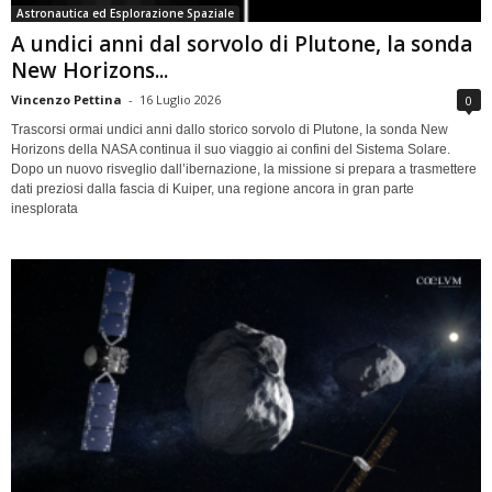
Astronautica ed Esplorazione Spaziale
A undici anni dal sorvolo di Plutone, la sonda
New Horizons...
Vincenzo Pettina
-
16 Luglio 2026
0
Trascorsi ormai undici anni dallo storico sorvolo di Plutone, la sonda New
Horizons della NASA continua il suo viaggio ai confini del Sistema Solare.
Dopo un nuovo risveglio dall’ibernazione, la missione si prepara a trasmettere
dati preziosi dalla fascia di Kuiper, una regione ancora in gran parte
inesplorata