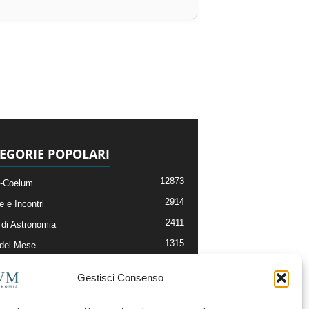
EGORIE POPOLARI
12873
-Coelum
2914
e e Incontri
2411
di Astronomia
1315
 del Mese
365
nomia, Astrofisica e Cosmologia
Gestisci Consenso
268
li e Risorse On-Line
192
og della Redazione