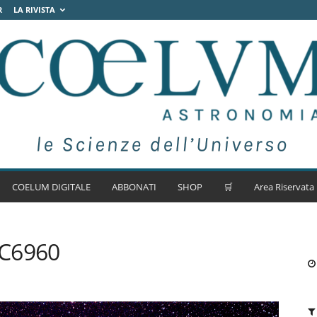
R
LA RIVISTA
COELUM DIGITALE
ABBONATI
SHOP
🛒
Area Riservata
GC6960