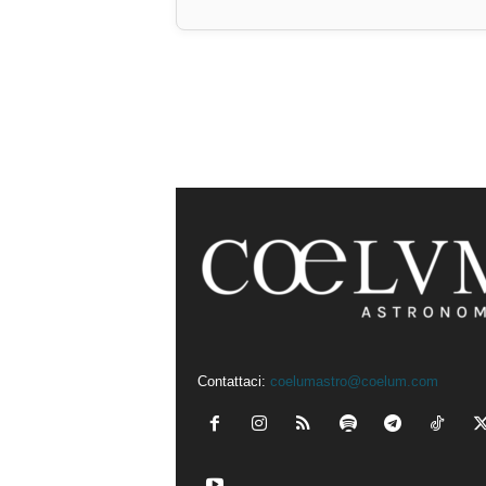
Contattaci:
coelumastro@coelum.com