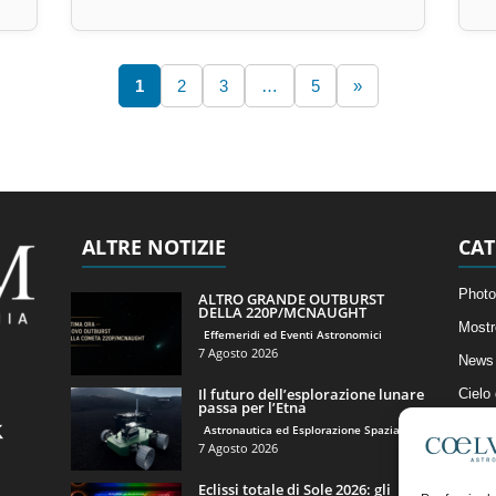
1
2
3
…
5
»
ALTRE NOTIZIE
CAT
Photo
ALTRO GRANDE OUTBURST
DELLA 220P/MCNAUGHT
Mostr
Effemeridi ed Eventi Astronomici
7 Agosto 2026
News 
Il futuro dell’esplorazione lunare
Cielo
passa per l’Etna
Astro
Astronautica ed Esplorazione Spaziale
7 Agosto 2026
Artico
Eclissi totale di Sole 2026: gli
Il Bl