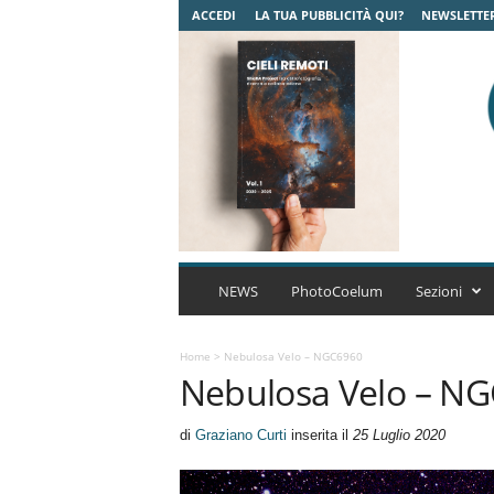
ACCEDI
LA TUA PUBBLICITÀ QUI?
NEWSLETTE
C
o
NEWS
PhotoCoelum
Sezioni
e
l
u
Home
>
Nebulosa Velo – NGC6960
Nebulosa Velo – N
m
A
s
di
Graziano Curti
inserita il
25 Luglio 2020
t
r
o