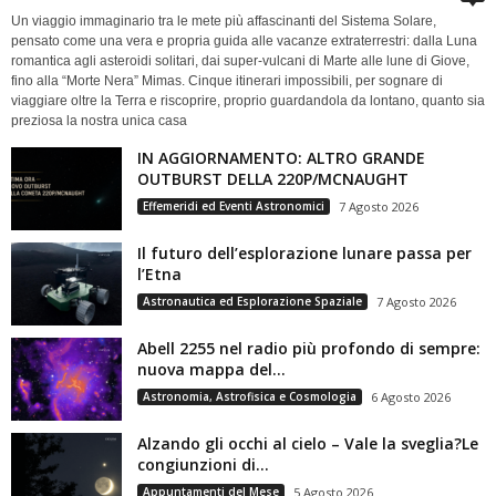
Un viaggio immaginario tra le mete più affascinanti del Sistema Solare,
pensato come una vera e propria guida alle vacanze extraterrestri: dalla Luna
romantica agli asteroidi solitari, dai super-vulcani di Marte alle lune di Giove,
fino alla “Morte Nera” Mimas. Cinque itinerari impossibili, per sognare di
viaggiare oltre la Terra e riscoprire, proprio guardandola da lontano, quanto sia
preziosa la nostra unica casa
IN AGGIORNAMENTO: ALTRO GRANDE
OUTBURST DELLA 220P/MCNAUGHT
Effemeridi ed Eventi Astronomici
7 Agosto 2026
Il futuro dell’esplorazione lunare passa per
l’Etna
Astronautica ed Esplorazione Spaziale
7 Agosto 2026
Abell 2255 nel radio più profondo di sempre:
nuova mappa del...
Astronomia, Astrofisica e Cosmologia
6 Agosto 2026
Alzando gli occhi al cielo – Vale la sveglia?Le
congiunzioni di...
Appuntamenti del Mese
5 Agosto 2026