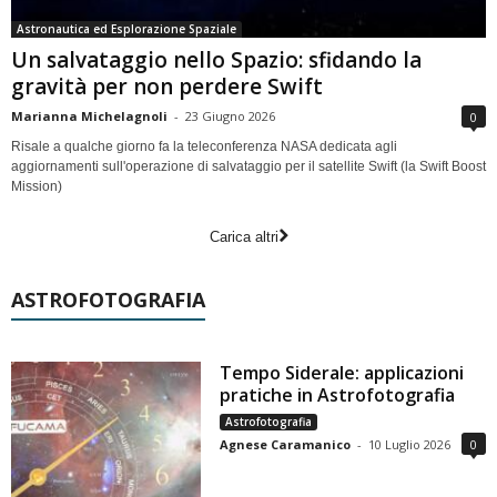
Astronautica ed Esplorazione Spaziale
Un salvataggio nello Spazio: sfidando la
gravità per non perdere Swift
Marianna Michelagnoli
-
23 Giugno 2026
0
Risale a qualche giorno fa la teleconferenza NASA dedicata agli
aggiornamenti sull'operazione di salvataggio per il satellite Swift (la Swift Boost
Mission)
Carica altri
ASTROFOTOGRAFIA
Tempo Siderale: applicazioni
pratiche in Astrofotografia
Astrofotografia
Agnese Caramanico
-
10 Luglio 2026
0