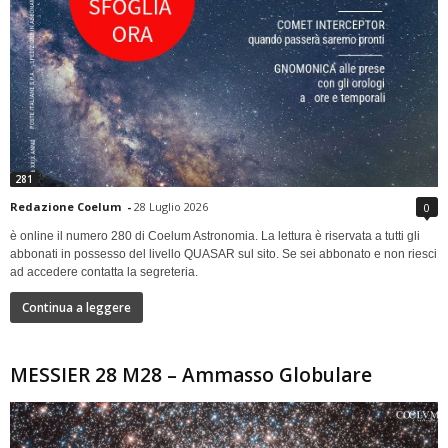
281
Redazione Coelum
-
28 Luglio 2026
0
è online il numero 280 di Coelum Astronomia. La lettura è riservata a tutti gli
abbonati in possesso del livello QUASAR sul sito. Se sei abbonato e non riesci
ad accedere contatta la segreteria.
Continua a leggere
MESSIER 28 M28 – Ammasso Globulare