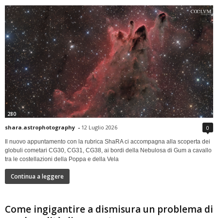
280
shara.astrophotography
-
12 Luglio 2026
0
Il nuovo appuntamento con la rubrica ShaRA ci accompagna alla scoperta dei
globuli cometari CG30, CG31, CG38, ai bordi della Nebulosa di Gum a cavallo
tra le costellazioni della Poppa e della Vela
Continua a leggere
Come ingigantire a dismisura un problema di