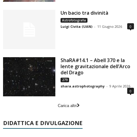
Un bacio tra divinità
Astrofotografia
Luigi Civita (UAN)
-
11 Giugno 2026
0
ShaRA#14.1 – Abell 370 e la
lente gravitazionale dell’Arco
del Drago
279
shara.astrophotography
-
9 Aprile 2026
0
Carica altri
DIDATTICA E DIVULGAZIONE