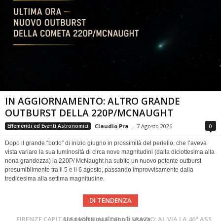
IN AGGIORNAMENTO: ALTRO GRANDE
OUTBURST DELLA 220P/MCNAUGHT
Claudio Pra
-
7 Agosto 2026
0
Effemeridi ed Eventi Astronomici
Dopo il grande “botto” di inizio giugno in prossimità del perielio, che l’aveva
vista variare la sua luminosità di circa nove magnitudini (dalla diciottesima alla
nona grandezza) la 220P/ McNaught ha subìto un nuovo potente outburst
presumibilmente tra il 5 e il 6 agosto, passando improvvisamente dalla
tredicesima alla settima magnitudine.
DI TENDENZA
Cielo del Mese di Agosto 2026
FIRENZE CAPITALE MONDIALE DELLO SPAZIO: AL VIA LA 46ª ASSEMBLEA SCIENTIFICA DEL COSPAR