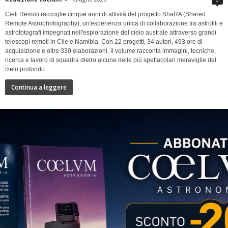
Cieli Remoti raccoglie cinque anni di attività del progetto ShaRA (Shared
Remote Astrophotography), un'esperienza unica di collaborazione tra astrofili e
astrofotografi impegnati nell'esplorazione del cielo australe attraverso grandi
telescopi remoti in Cile e Namibia. Con 22 progetti, 34 autori, 493 ore di
acquisizione e oltre 330 elaborazioni, il volume racconta immagini, tecniche,
ricerca e lavoro di squadra dietro alcune delle più spettacolari meraviglie del
cielo profondo.
Continua a leggere