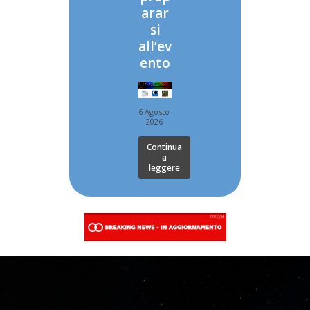
arar
si
all’ev
ento
6 Agosto
2026
Continua
a
leggere