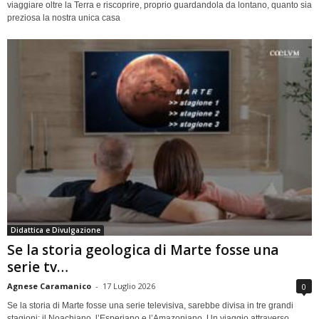
viaggiare oltre la Terra e riscoprire, proprio guardandola da lontano, quanto sia
preziosa la nostra unica casa
Didattica e Divulgazione
Se la storia geologica di Marte fosse una
serie tv…
Agnese Caramanico
-
17 Luglio 2026
0
Se la storia di Marte fosse una serie televisiva, sarebbe divisa in tre grandi
stagioni: il Noachiano, l’Esperiano e l’Amazoniano. Un viaggio attraverso