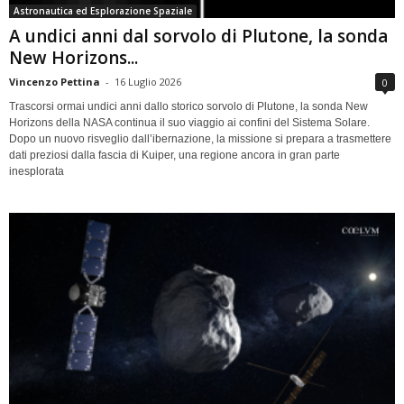
Astronautica ed Esplorazione Spaziale
A undici anni dal sorvolo di Plutone, la sonda
New Horizons...
Vincenzo Pettina
-
16 Luglio 2026
0
Trascorsi ormai undici anni dallo storico sorvolo di Plutone, la sonda New
Horizons della NASA continua il suo viaggio ai confini del Sistema Solare.
Dopo un nuovo risveglio dall’ibernazione, la missione si prepara a trasmettere
dati preziosi dalla fascia di Kuiper, una regione ancora in gran parte
inesplorata