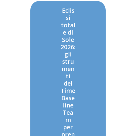
Eclis
si
total
e di
Sole
2026:
gli
stru
men
ti
del
Time
Base
line
Tea
m
per
prep