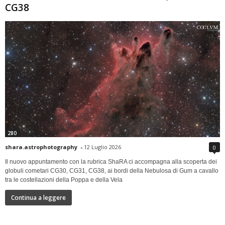
CG38
280
shara.astrophotography
-
12 Luglio 2026
0
Il nuovo appuntamento con la rubrica ShaRA ci accompagna alla scoperta dei
globuli cometari CG30, CG31, CG38, ai bordi della Nebulosa di Gum a cavallo
tra le costellazioni della Poppa e della Vela
Continua a leggere