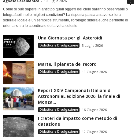
Agnese Caramanico
-
10 Luglio 2026
0
Come si può sapere in anticipo quali oggetti del cielo saranno osservabili o
fotografabili nelle migliori condizioni? La risposta passa attraverso l'ora
siderale locale e un semplice strumento, l'orologio siderale, che permette di
orientarsi tra le coordinate della volta celeste
Una Giornata per gli Asteroidi
Didattica e Divulgazione
3 Luglio 2026
Marte, il pianeta dei record
Didattica e Divulgazione
19 Giugno 2026
Report XXIV Campionati Italiani di
AstronomiaL'edizione 2026: la finale di
Monza...
Didattica e Divulgazione
16 Giugno 2026
I crateri da impatto come metodo di
datazione
Didattica e Divulgazione
12 Giugno 2026