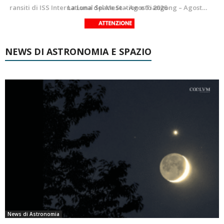
Le costellazioni di Agosto 2026: Delfino
La Luna del Mese – Agosto 2026
NEWS DI ASTRONOMIA E SPAZIO
News di Astronomia