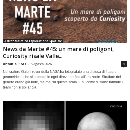
Astronautica ed Esplorazione Spaziale
News da Marte #45: un mare di poligoni,
Curiosity risale Valle...
Antonio Piras
-
5 Agosto 2026
0
Nel cratere Gale il rover della NASA ha fotografato una distesa di fratture
geometriche che si estende in ogni direzione fino all'orizzonte. Strutture del
genere erano già note, ma mai su questa scala. E su come si siano formate il
team non si sbilancia.