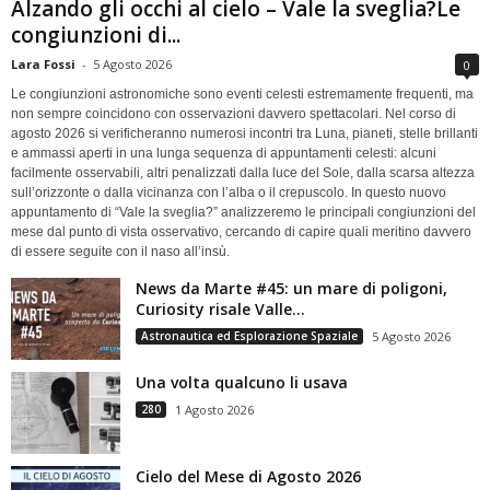
Alzando gli occhi al cielo – Vale la sveglia?Le
congiunzioni di...
Lara Fossi
-
5 Agosto 2026
0
Le congiunzioni astronomiche sono eventi celesti estremamente frequenti, ma
non sempre coincidono con osservazioni davvero spettacolari. Nel corso di
agosto 2026 si verificheranno numerosi incontri tra Luna, pianeti, stelle brillanti
e ammassi aperti in una lunga sequenza di appuntamenti celesti: alcuni
facilmente osservabili, altri penalizzati dalla luce del Sole, dalla scarsa altezza
sull’orizzonte o dalla vicinanza con l’alba o il crepuscolo. In questo nuovo
appuntamento di “Vale la sveglia?” analizzeremo le principali congiunzioni del
mese dal punto di vista osservativo, cercando di capire quali meritino davvero
di essere seguite con il naso all’insù.
News da Marte #45: un mare di poligoni,
Curiosity risale Valle...
Astronautica ed Esplorazione Spaziale
5 Agosto 2026
Una volta qualcuno li usava
280
1 Agosto 2026
Cielo del Mese di Agosto 2026