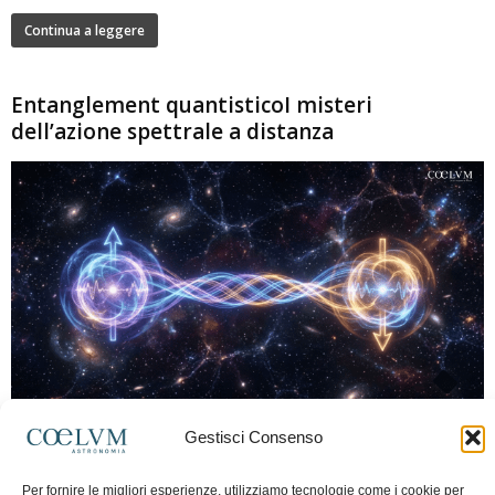
Continua a leggere
Entanglement quantisticoI misteri
dell’azione spettrale a distanza
280
Gestisci Consenso
Marco Lorrai
-
15 Giugno 2026
0
L'entanglement quantistico è uno dei fenomeni più sorprendenti della fisica
Per fornire le migliori esperienze, utilizziamo tecnologie come i cookie per
moderna: due particelle possono mostrare correlazioni che sembrano ignorare