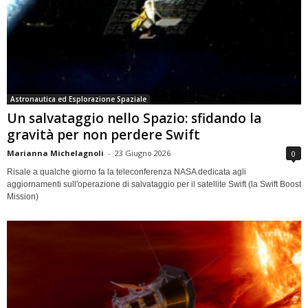
Astronautica ed Esplorazione Spaziale
Un salvataggio nello Spazio: sfidando la
gravità per non perdere Swift
Marianna Michelagnoli
-
23 Giugno 2026
0
Risale a qualche giorno fa la teleconferenza NASA dedicata agli
aggiornamenti sull'operazione di salvataggio per il satellite Swift (la Swift Boost
Mission)