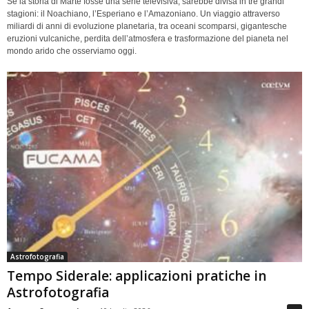
Se la storia di Marte fosse una serie televisiva, sarebbe divisa in tre grandi
stagioni: il Noachiano, l’Esperiano e l’Amazoniano. Un viaggio attraverso
miliardi di anni di evoluzione planetaria, tra oceani scomparsi, gigantesche
eruzioni vulcaniche, perdita dell’atmosfera e trasformazione del pianeta nel
mondo arido che osserviamo oggi.
Astrofotografia
Tempo Siderale: applicazioni pratiche in
Astrofotografia