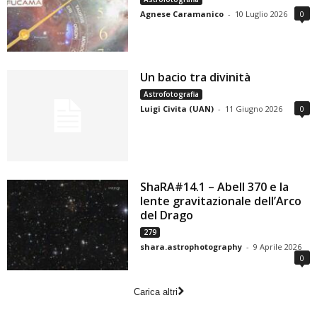
Agnese Caramanico
-
10 Luglio 2026
0
Un bacio tra divinità
Astrofotografia
Luigi Civita (UAN)
-
11 Giugno 2026
0
ShaRA#14.1 – Abell 370 e la
lente gravitazionale dell’Arco
del Drago
279
shara.astrophotography
-
9 Aprile 2026
0
Carica altri