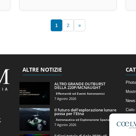
1
2
»
ALTRE NOTIZIE
CAT
Photo
ALTRO GRANDE OUTBURST
DELLA 220P/MCNAUGHT
Mostr
Effemeridi ed Eventi Astronomici
7 Agosto 2026
News 
Il futuro dell’esplorazione lunare
Cielo
passa per l’Etna
Astro
Astronautica ed Esplorazione Spaziale
7 Agosto 2026
Artico