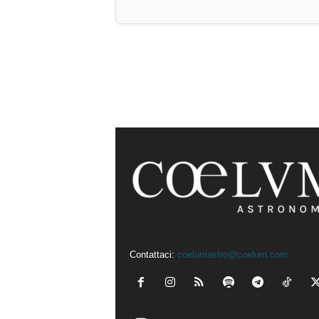
Contattaci:
coelumastro@coelum.com