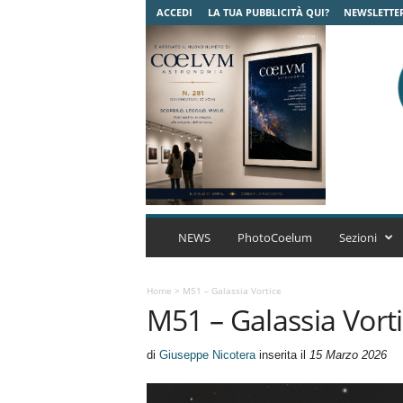
ACCEDI
LA TUA PUBBLICITÀ QUI?
NEWSLETTE
C
o
NEWS
PhotoCoelum
Sezioni
e
l
u
Home
>
M51 – Galassia Vortice
M51 – Galassia Vort
m
A
s
di
Giuseppe Nicotera
inserita il
15 Marzo 2026
t
r
o