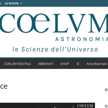
R
LA RIVISTA
COELUM DIGITALE
ABBONATI
SHOP
🛒
Area Riservata
ice