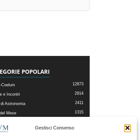
EGORIE POPOLARI
12873
-Coelum
2914
e e Incontri
2411
di Astronomia
1315
 del Mese
365
nomia, Astrofisica e Cosmologia
Gestisci Consenso
268
li e Risorse On-Line