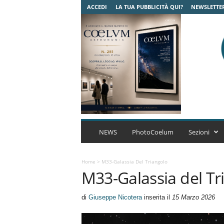
ACCEDI
LA TUA PUBBLICITÀ QUI?
NEWSLETTE
C
o
NEWS
PhotoCoelum
Sezioni
e
l
u
Home
>
M33-Galassia Del Triangolo
M33-Galassia del Tr
m
A
s
di
Giuseppe Nicotera
inserita il
15 Marzo 2026
t
r
o