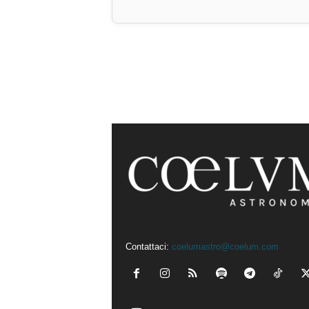
Contattaci:
coelumastro@coelum.com