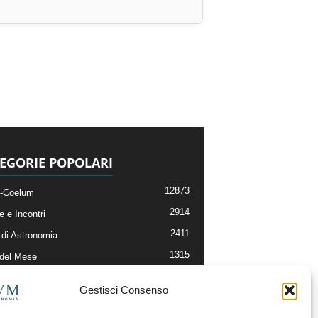
EGORIE POPOLARI
12873
-Coelum
2914
e e Incontri
2411
di Astronomia
1315
 del Mese
365
nomia, Astrofisica e Cosmologia
Gestisci Consenso
268
li e Risorse On-Line