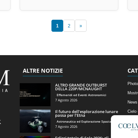
1
2
»
ALTRE NOTIZIE
CAT
Photo
ALTRO GRANDE OUTBURST
DELLA 220P/MCNAUGHT
Mostr
Effemeridi ed Eventi Astronomici
7 Agosto 2026
News 
Il futuro dell’esplorazione lunare
Cielo
passa per l’Etna
Astro
Astronautica ed Esplorazione Spaziale
7 Agosto 2026
Artico