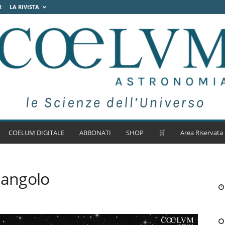
R
LA RIVISTA
COELUM DIGITALE
ABBONATI
SHOP
🛒
Area Riservata
iangolo