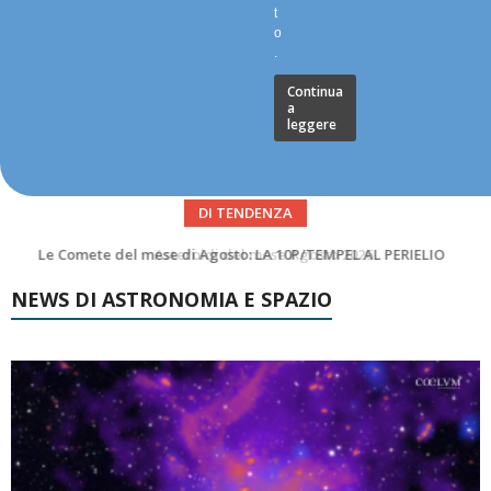
t
o
.
Continua
a
leggere
DI TENDENZA
Asteroidi del mese Agosto 2026
NEWS DI ASTRONOMIA E SPAZIO