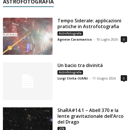
ASTROFOTOGRAFIA
Tempo Siderale: applicazioni
pratiche in Astrofotografia
Astrofotografia
Agnese Caramanico
-
10 Luglio 2026
0
Un bacio tra divinità
Astrofotografia
Luigi Civita (UAN)
-
11 Giugno 2026
0
ShaRA#14.1 – Abell 370 e la
lente gravitazionale dell’Arco
del Drago
279