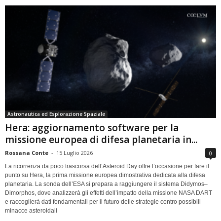
Astronautica ed Esplorazione Spaziale
Hera: aggiornamento software per la
missione europea di difesa planetaria in...
Rossana Conte
-
15 Luglio 2026
0
La ricorrenza da poco trascorsa dell’Asteroid Day offre l’occasione per fare il
punto su Hera, la prima missione europea dimostrativa dedicata alla difesa
planetaria. La sonda dell’ESA si prepara a raggiungere il sistema Didymos–
Dimorphos, dove analizzerà gli effetti dell’impatto della missione NASA DART
e raccoglierà dati fondamentali per il futuro delle strategie contro possibili
minacce asteroidali