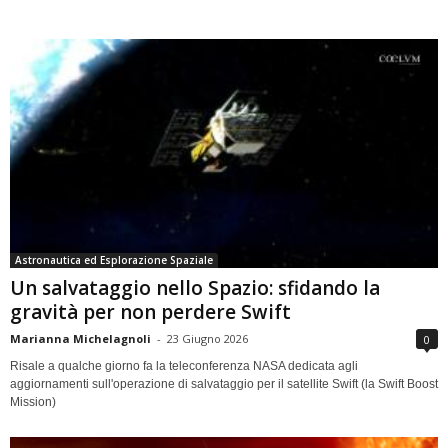
Astronautica ed Esplorazione Spaziale
Un salvataggio nello Spazio: sfidando la
gravità per non perdere Swift
Marianna Michelagnoli
-
23 Giugno 2026
0
Risale a qualche giorno fa la teleconferenza NASA dedicata agli
aggiornamenti sull'operazione di salvataggio per il satellite Swift (la Swift Boost
Mission)