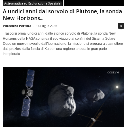
Astronautica ed Esplorazione Spaziale
A undici anni dal sorvolo di Plutone, la sonda
New Horizons...
Vincenzo Pettina
-
16 Luglio 2026
0
Trascorsi ormai undici anni dallo storico sorvolo di Plutone, la sonda New
Horizons della NASA continua il suo viaggio ai confini del Sistema Solare.
Dopo un nuovo risveglio dall’ibernazione, la missione si prepara a trasmettere
dati preziosi dalla fascia di Kuiper, una regione ancora in gran parte
inesplorata