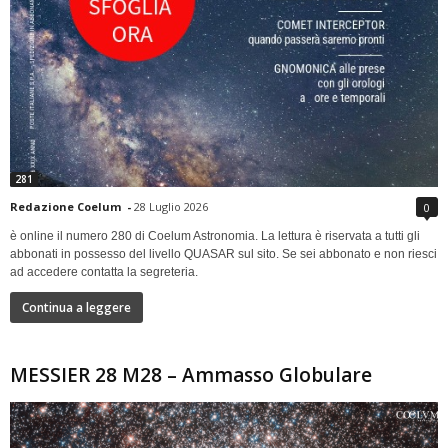
281
Redazione Coelum
-
28 Luglio 2026
0
è online il numero 280 di Coelum Astronomia. La lettura è riservata a tutti gli
abbonati in possesso del livello QUASAR sul sito. Se sei abbonato e non riesci
ad accedere contatta la segreteria.
Continua a leggere
MESSIER 28 M28 – Ammasso Globulare