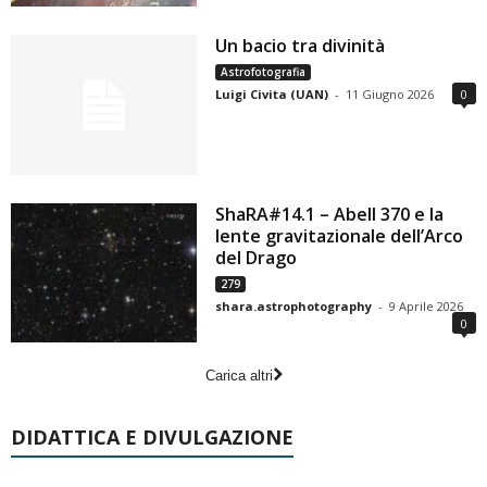
Un bacio tra divinità
Astrofotografia
Luigi Civita (UAN)
-
11 Giugno 2026
0
ShaRA#14.1 – Abell 370 e la
lente gravitazionale dell’Arco
del Drago
279
shara.astrophotography
-
9 Aprile 2026
0
Carica altri
DIDATTICA E DIVULGAZIONE