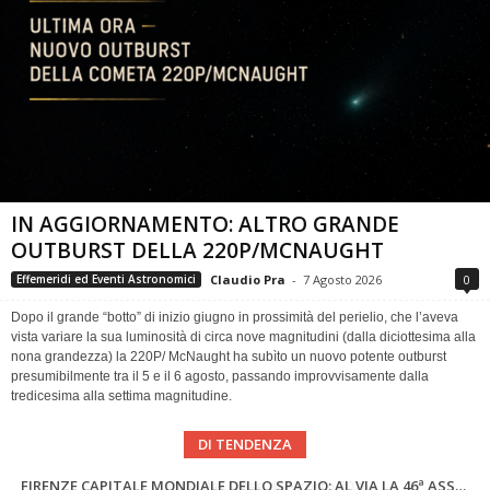
IN AGGIORNAMENTO: ALTRO GRANDE
OUTBURST DELLA 220P/MCNAUGHT
Claudio Pra
-
7 Agosto 2026
0
Effemeridi ed Eventi Astronomici
Dopo il grande “botto” di inizio giugno in prossimità del perielio, che l’aveva
vista variare la sua luminosità di circa nove magnitudini (dalla diciottesima alla
nona grandezza) la 220P/ McNaught ha subìto un nuovo potente outburst
presumibilmente tra il 5 e il 6 agosto, passando improvvisamente dalla
tredicesima alla settima magnitudine.
DI TENDENZA
SUPERNOVAE aggiornamenti del mese – Agosto 2026
Cielo del Mese di Agosto 2026