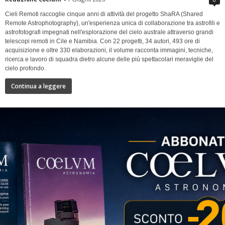
Cieli Remoti raccoglie cinque anni di attività del progetto ShaRA (Shared
Remote Astrophotography), un'esperienza unica di collaborazione tra astrofili e
astrofotografi impegnati nell'esplorazione del cielo australe attraverso grandi
telescopi remoti in Cile e Namibia. Con 22 progetti, 34 autori, 493 ore di
acquisizione e oltre 330 elaborazioni, il volume racconta immagini, tecniche,
ricerca e lavoro di squadra dietro alcune delle più spettacolari meraviglie del
cielo profondo.
Continua a leggere