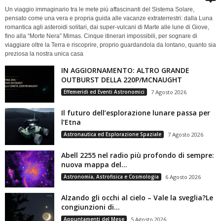
Un viaggio immaginario tra le mete più affascinanti del Sistema Solare,
pensato come una vera e propria guida alle vacanze extraterrestri: dalla Luna
romantica agli asteroidi solitari, dai super-vulcani di Marte alle lune di Giove,
fino alla “Morte Nera” Mimas. Cinque itinerari impossibili, per sognare di
viaggiare oltre la Terra e riscoprire, proprio guardandola da lontano, quanto sia
preziosa la nostra unica casa
IN AGGIORNAMENTO: ALTRO GRANDE
OUTBURST DELLA 220P/MCNAUGHT
Effemeridi ed Eventi Astronomici
7 Agosto 2026
Il futuro dell’esplorazione lunare passa per
l’Etna
Astronautica ed Esplorazione Spaziale
7 Agosto 2026
Abell 2255 nel radio più profondo di sempre:
nuova mappa del...
Astronomia, Astrofisica e Cosmologia
6 Agosto 2026
Alzando gli occhi al cielo – Vale la sveglia?Le
congiunzioni di...
Appuntamenti del Mese
5 Agosto 2026