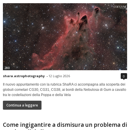
280
shara.astrophotography
-
12 Luglio 2026
0
Il nuovo appuntamento con la rubrica ShaRA ci accompagna alla scoperta dei
globuli cometari CG30, CG31, CG38, ai bordi della Nebulosa di Gum a cavallo
tra le costellazioni della Poppa e della Vela
Continua a leggere
Come ingigantire a dismisura un problema di