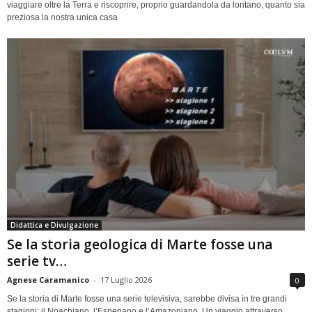
viaggiare oltre la Terra e riscoprire, proprio guardandola da lontano, quanto sia
preziosa la nostra unica casa
Didattica e Divulgazione
Se la storia geologica di Marte fosse una
serie tv…
Agnese Caramanico
-
17 Luglio 2026
0
Se la storia di Marte fosse una serie televisiva, sarebbe divisa in tre grandi
stagioni: il Noachiano, l’Esperiano e l’Amazoniano. Un viaggio attraverso