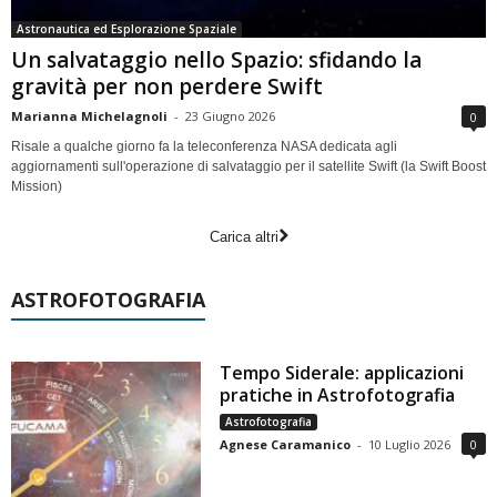
Astronautica ed Esplorazione Spaziale
Un salvataggio nello Spazio: sfidando la
gravità per non perdere Swift
Marianna Michelagnoli
-
23 Giugno 2026
0
Risale a qualche giorno fa la teleconferenza NASA dedicata agli
aggiornamenti sull'operazione di salvataggio per il satellite Swift (la Swift Boost
Mission)
Carica altri
ASTROFOTOGRAFIA
Tempo Siderale: applicazioni
pratiche in Astrofotografia
Astrofotografia
Agnese Caramanico
-
10 Luglio 2026
0