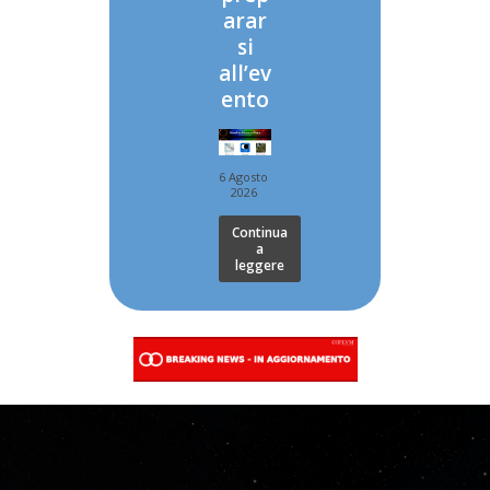
arar
si
all’ev
ento
6 Agosto
2026
Continua
a
leggere