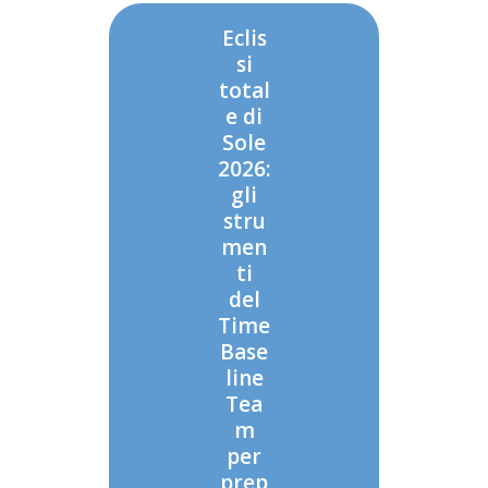
Eclis
si
total
e di
Sole
2026:
gli
stru
men
ti
del
Time
Base
line
Tea
m
per
prep