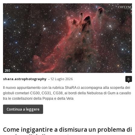
280
shara.astrophotography
-
12 Luglio 2026
0
Il nuovo appuntamento con la rubrica ShaRA ci accompagna alla scoperta dei
globuli cometari CG30, CG31, CG38, ai bordi della Nebulosa di Gum a cavallo
tra le costellazioni della Poppa e della Vela
Continua a leggere
Come ingigantire a dismisura un problema di