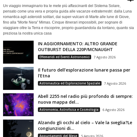
Un viaggio immaginario tra le mete più affascinanti del Sistema Solare,
pensato come una vera e propria guida alle vacanze extraterrestri: dalla Luna
romantica agli asteroidi solitari, dai super-vulcani di Marte alle lune di Giove,
fino alla “Morte Nera” Mimas. Cinque itinerari impossibili, per sognare di
viaggiare oltre la Terra e riscoprire, proprio guardandola da lontano, quanto sia
preziosa la nostra unica casa
IN AGGIORNAMENTO: ALTRO GRANDE
OUTBURST DELLA 220P/MCNAUGHT
Effemeridi ed Eventi Astronomici
7 Agosto 2026
Il futuro dell’esplorazione lunare passa per
l’Etna
Astronautica ed Esplorazione Spaziale
7 Agosto 2026
Abell 2255 nel radio più profondo di sempre:
nuova mappa del...
Astronomia, Astrofisica e Cosmologia
6 Agosto 2026
Alzando gli occhi al cielo – Vale la sveglia?Le
congiunzioni di...
Appuntamenti del Mese
5 Agosto 2026