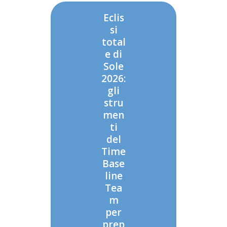
Eclis
si
total
e di
Sole
2026:
gli
stru
men
ti
del
Time
Base
line
Tea
m
per
prep