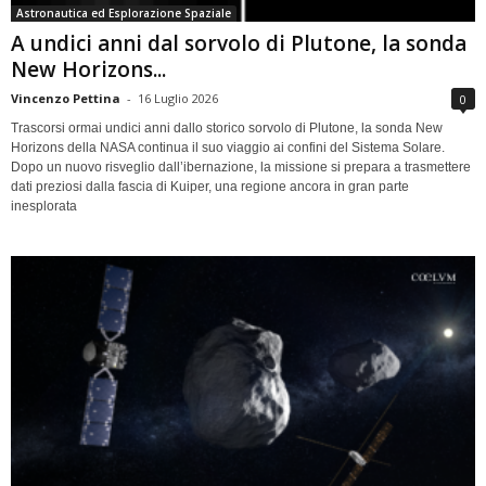
Astronautica ed Esplorazione Spaziale
A undici anni dal sorvolo di Plutone, la sonda
New Horizons...
Vincenzo Pettina
-
16 Luglio 2026
0
Trascorsi ormai undici anni dallo storico sorvolo di Plutone, la sonda New
Horizons della NASA continua il suo viaggio ai confini del Sistema Solare.
Dopo un nuovo risveglio dall’ibernazione, la missione si prepara a trasmettere
dati preziosi dalla fascia di Kuiper, una regione ancora in gran parte
inesplorata