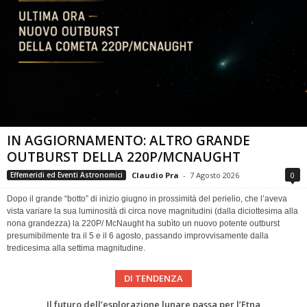
IN AGGIORNAMENTO: ALTRO GRANDE
OUTBURST DELLA 220P/MCNAUGHT
Claudio Pra
-
7 Agosto 2026
0
Effemeridi ed Eventi Astronomici
Dopo il grande “botto” di inizio giugno in prossimità del perielio, che l’aveva
vista variare la sua luminosità di circa nove magnitudini (dalla diciottesima alla
nona grandezza) la 220P/ McNaught ha subìto un nuovo potente outburst
presumibilmente tra il 5 e il 6 agosto, passando improvvisamente dalla
tredicesima alla settima magnitudine.
DI TENDENZA
Eclissi totale di Sole 2026: gli strumenti del Time Baseline Team per prepararsi all’evento