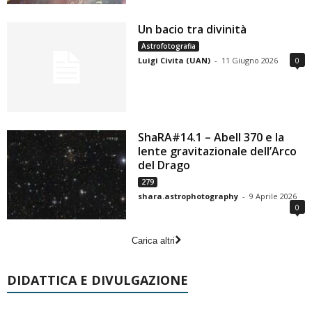
Un bacio tra divinità
Astrofotografia
Luigi Civita (UAN)
-
11 Giugno 2026
0
ShaRA#14.1 – Abell 370 e la
lente gravitazionale dell’Arco
del Drago
279
shara.astrophotography
-
9 Aprile 2026
0
Carica altri
DIDATTICA E DIVULGAZIONE