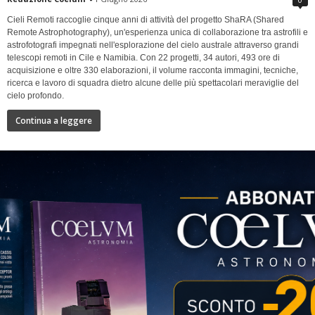
Cieli Remoti raccoglie cinque anni di attività del progetto ShaRA (Shared
Remote Astrophotography), un'esperienza unica di collaborazione tra astrofili e
astrofotografi impegnati nell'esplorazione del cielo australe attraverso grandi
telescopi remoti in Cile e Namibia. Con 22 progetti, 34 autori, 493 ore di
acquisizione e oltre 330 elaborazioni, il volume racconta immagini, tecniche,
ricerca e lavoro di squadra dietro alcune delle più spettacolari meraviglie del
cielo profondo.
Continua a leggere