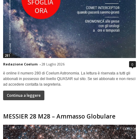
281
Redazione Coelum
-
28 Luglio 2026
0
è online il numero 280 di Coelum Astronomia. La lettura è riservata a tutti gli
abbonati in possesso del livello QUASAR sul sito. Se sei abbonato e non riesci
ad accedere contatta la segreteria.
Continua a leggere
MESSIER 28 M28 – Ammasso Globulare