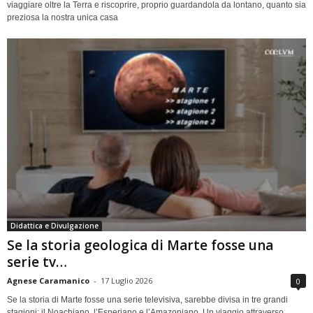
viaggiare oltre la Terra e riscoprire, proprio guardandola da lontano, quanto sia
preziosa la nostra unica casa
Didattica e Divulgazione
Se la storia geologica di Marte fosse una
serie tv…
Agnese Caramanico
-
17 Luglio 2026
0
Se la storia di Marte fosse una serie televisiva, sarebbe divisa in tre grandi
stagioni: il Noachiano, l’Esperiano e l’Amazoniano. Un viaggio attraverso