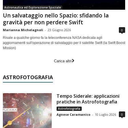
Astronautica ed Esplorazione Spaziale
Un salvataggio nello Spazio: sfidando la
gravità per non perdere Swift
Marianna Michelagnoli
-
23 Giugno 2026
0
Risale a qualche giorno fa la teleconferenza NASA dedicata agli
aggiornamenti sull'operazione di salvataggio per il satellite Swift (la Swift Boost
Mission)
Carica altri
ASTROFOTOGRAFIA
Tempo Siderale: applicazioni
pratiche in Astrofotografia
Astrofotografia
Agnese Caramanico
-
10 Luglio 2026
0