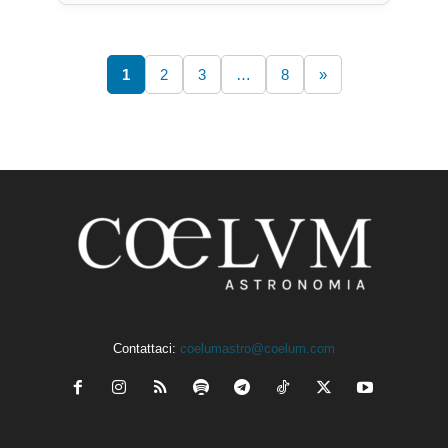
1
2
3
…
8
»
Contattaci:
coelumastro@coelum.com