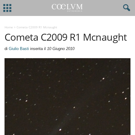
Home
>
Cometa C2009 R1 Mcnaught
Cometa C2009 R1 Mcnaught
di
Giulio Basti
inserita il
10 Giugno 2010