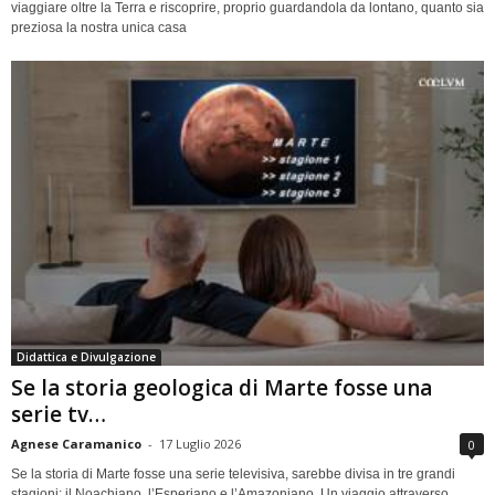
viaggiare oltre la Terra e riscoprire, proprio guardandola da lontano, quanto sia
preziosa la nostra unica casa
Didattica e Divulgazione
Se la storia geologica di Marte fosse una
serie tv…
Agnese Caramanico
-
17 Luglio 2026
0
Se la storia di Marte fosse una serie televisiva, sarebbe divisa in tre grandi
stagioni: il Noachiano, l’Esperiano e l’Amazoniano. Un viaggio attraverso