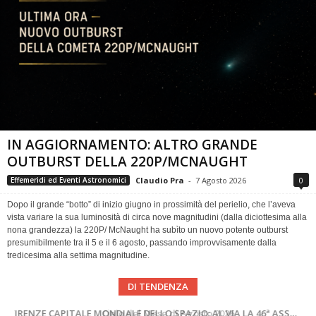
IN AGGIORNAMENTO: ALTRO GRANDE
OUTBURST DELLA 220P/MCNAUGHT
Claudio Pra
-
7 Agosto 2026
0
Effemeridi ed Eventi Astronomici
Dopo il grande “botto” di inizio giugno in prossimità del perielio, che l’aveva
vista variare la sua luminosità di circa nove magnitudini (dalla diciottesima alla
nona grandezza) la 220P/ McNaught ha subìto un nuovo potente outburst
presumibilmente tra il 5 e il 6 agosto, passando improvvisamente dalla
tredicesima alla settima magnitudine.
DI TENDENZA
SUPERNOVAE aggiornamenti del mese – Agosto 2026
Cielo del Mese di Agosto 2026