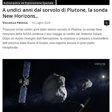
Astronautica ed Esplorazione Spaziale
A undici anni dal sorvolo di Plutone, la sonda
New Horizons...
Vincenzo Pettina
-
16 Luglio 2026
0
Trascorsi ormai undici anni dallo storico sorvolo di Plutone, la sonda New
Horizons della NASA continua il suo viaggio ai confini del Sistema Solare.
Dopo un nuovo risveglio dall’ibernazione, la missione si prepara a trasmettere
dati preziosi dalla fascia di Kuiper, una regione ancora in gran parte
inesplorata