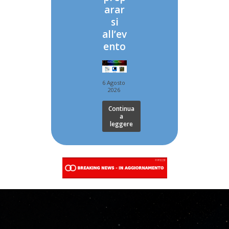
arar
si
all’ev
ento
6 Agosto
2026
Continua
a
leggere