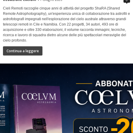
Cieli Remoti raccoglie cinque anni di attività del progetto ShaRA (Shared
Remote Astrophotography), un'esperienza unica di collaborazione tra astrofili e
astrofotografi impegnati nell'esplorazione del cielo australe attraverso grandi
telescopi remoti in Cile e Namibia. Con 22 progetti, 34 autori, 493 ore di
acquisizione e oltre 330 elaborazioni, il volume racconta immagini, tecniche,
ricerca e lavoro di squadra dietro alcune delle più spettacolari meraviglie del
cielo profondo.
Continua a leggere