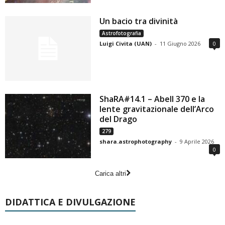
Un bacio tra divinità
Astrofotografia
Luigi Civita (UAN)
-
11 Giugno 2026
0
ShaRA#14.1 – Abell 370 e la
lente gravitazionale dell’Arco
del Drago
279
shara.astrophotography
-
9 Aprile 2026
0
Carica altri
DIDATTICA E DIVULGAZIONE