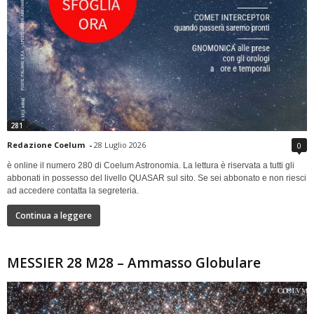
281
Redazione Coelum
-
28 Luglio 2026
0
è online il numero 280 di Coelum Astronomia. La lettura è riservata a tutti gli
abbonati in possesso del livello QUASAR sul sito. Se sei abbonato e non riesci
ad accedere contatta la segreteria.
Continua a leggere
MESSIER 28 M28 – Ammasso Globulare