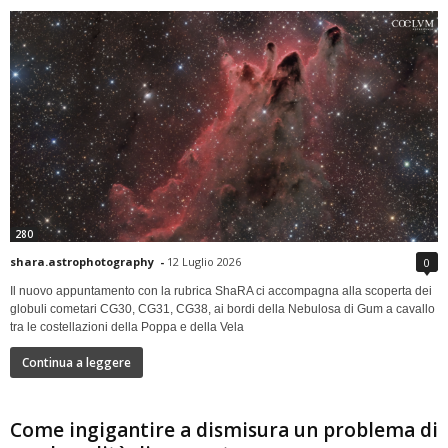
280
shara.astrophotography
-
12 Luglio 2026
0
Il nuovo appuntamento con la rubrica ShaRA ci accompagna alla scoperta dei
globuli cometari CG30, CG31, CG38, ai bordi della Nebulosa di Gum a cavallo
tra le costellazioni della Poppa e della Vela
Continua a leggere
Come ingigantire a dismisura un problema di