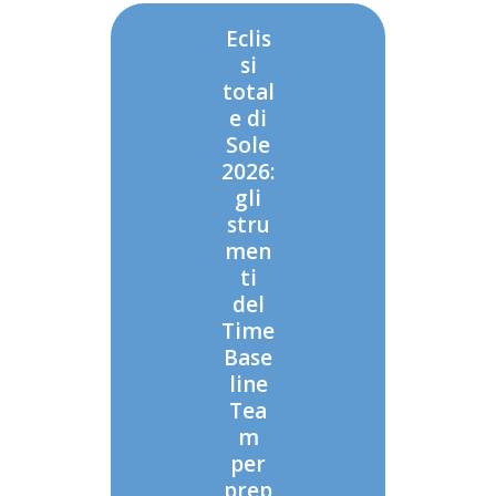
Eclis
si
total
e di
Sole
2026:
gli
stru
men
ti
del
Time
Base
line
Tea
m
per
prep