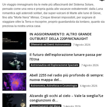
Un viaggio immaginario tra le mete più affascinanti del Sistema Solare,
pensato come una vera e propria guida alle vacanze extraterrestri: dalla Luna
romantica agli asteroidi solitari, dai super-vulcani di Marte alle lune di Giove,
fino alla “Morte Nera” Mimas. Cinque itinerari impossibili, per sognare di
viaggiare oltre la Terra e riscoprire, proprio guardandola da lontano, quanto sia
preziosa la nostra unica casa
IN AGGIORNAMENTO: ALTRO GRANDE
OUTBURST DELLA 220P/MCNAUGHT
Effemeridi ed Eventi Astronomici
7 Agosto 2026
Il futuro dell’esplorazione lunare passa per
l’Etna
Astronautica ed Esplorazione Spaziale
7 Agosto 2026
Abell 2255 nel radio più profondo di sempre:
nuova mappa del...
Astronomia, Astrofisica e Cosmologia
6 Agosto 2026
Alzando gli occhi al cielo – Vale la sveglia?Le
congiunzioni di...
Appuntamenti del Mese
5 Agosto 2026