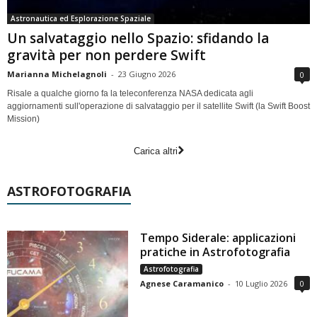
Astronautica ed Esplorazione Spaziale
Un salvataggio nello Spazio: sfidando la
gravità per non perdere Swift
Marianna Michelagnoli
-
23 Giugno 2026
0
Risale a qualche giorno fa la teleconferenza NASA dedicata agli
aggiornamenti sull'operazione di salvataggio per il satellite Swift (la Swift Boost
Mission)
Carica altri
ASTROFOTOGRAFIA
Tempo Siderale: applicazioni
pratiche in Astrofotografia
Astrofotografia
Agnese Caramanico
-
10 Luglio 2026
0