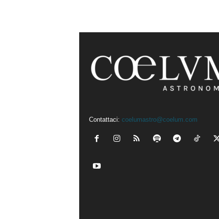
Contattaci:
coelumastro@coelum.com