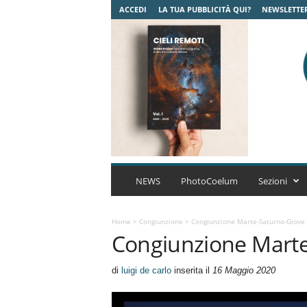
ACCEDI
LA TUA PUBBLICITÀ QUI?
NEWSLETTE
C
o
NEWS
PhotoCoelum
Sezioni
e
l
u
Home
>
Congiunzione
>
Congiunzione Marte-Saturno-Giove
Congiunzione Marte
m
A
s
di
luigi de carlo
inserita il
16 Maggio 2020
t
r
o