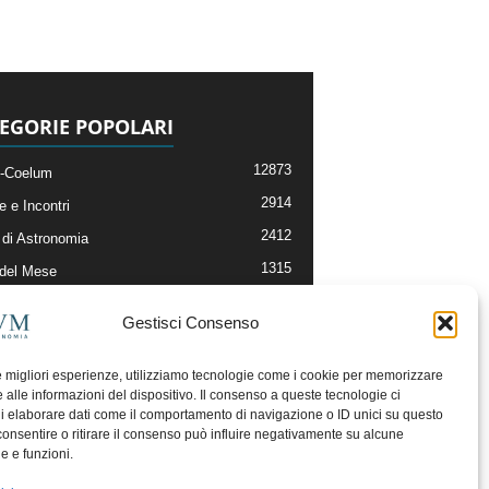
EGORIE POPOLARI
12873
-Coelum
2914
e e Incontri
2412
di Astronomia
1315
 del Mese
365
nomia, Astrofisica e Cosmologia
Gestisci Consenso
268
li e Risorse On-Line
193
og della Redazione
le migliori esperienze, utilizziamo tecnologie come i cookie per memorizzare
 alle informazioni del dispositivo. Il consenso a queste tecnologie ci
i elaborare dati come il comportamento di navigazione o ID unici su questo
consentire o ritirare il consenso può influire negativamente su alcune
he e funzioni.