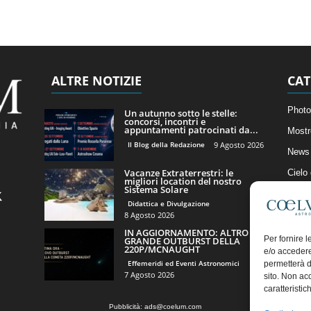
ALTRE NOTIZIE
CAT
Photo
Un autunno sotto le stelle:
concorsi, incontri e
appuntamenti patrocinati da...
Mostr
Il Blog della Redazione
9 Agosto 2026
News 
Vacanze Extraterrestri: le
Cielo
migliori location del nostro
Sistema Solare
Astro
Didattica e Divulgazione
Artico
8 Agosto 2026
IN AGGIORNAMENTO: ALTRO
Il Bl
Per fornire 
GRANDE OUTBURST DELLA
220P/MCNAUGHT
e/o accedere
Effemeridi ed Eventi Astronomici
permetterà d
7 Agosto 2026
sito. Non ac
caratteristic
Pubblicità:
ads@coelum.com