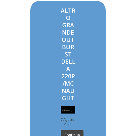
ALTR
O
GRA
NDE
OUT
BUR
ST
DELL
A
220P
/MC
NAU
GHT
7 Agosto
2026
Continua