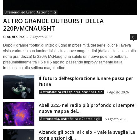
Effemeridi ed Eventi Astronomici
ALTRO GRANDE OUTBURST DELLA
220P/MCNAUGHT
Claudio Pra
-
7 Agosto 2026
0
Dopo il grande “botto” di inizio giugno in prossimità del perielio, che l’aveva
vista variare la sua luminosità di circa nove magnitudini (dalla diciottesima alla
nona grandezza) la 220P/ McNaught ha subìto un nuovo potente outburst
presumibilmente tra il 5 e il 6 agosto, passando improvvisamente dalla
tredicesima alla settima magnitudine.
Il futuro dell’esplorazione lunare passa per
l’Etna
Astronautica ed Esplorazione Spaziale
7 Agosto 2026
Abell 2255 nel radio più profondo di sempre:
nuova mappa del...
Astronomia, Astrofisica e Cosmologia
6 Agosto 2026
Alzando gli occhi al cielo – Vale la sveglia?Le
congiunzioni di...