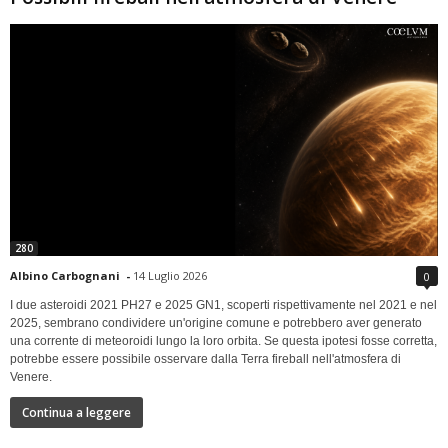
280
Albino Carbognani
-
14 Luglio 2026
0
I due asteroidi 2021 PH27 e 2025 GN1, scoperti rispettivamente nel 2021 e nel
2025, sembrano condividere un'origine comune e potrebbero aver generato
una corrente di meteoroidi lungo la loro orbita. Se questa ipotesi fosse corretta,
potrebbe essere possibile osservare dalla Terra fireball nell'atmosfera di
Venere.
Continua a leggere