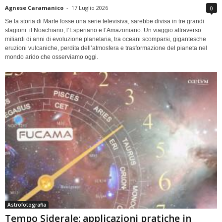
Agnese Caramanico
-
17 Luglio 2026
0
Se la storia di Marte fosse una serie televisiva, sarebbe divisa in tre grandi
stagioni: il Noachiano, l’Esperiano e l’Amazoniano. Un viaggio attraverso
miliardi di anni di evoluzione planetaria, tra oceani scomparsi, gigantesche
eruzioni vulcaniche, perdita dell’atmosfera e trasformazione del pianeta nel
mondo arido che osserviamo oggi.
Astrofotografia
Tempo Siderale: applicazioni pratiche in