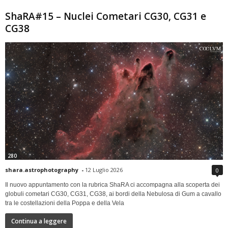
ShaRA#15 – Nuclei Cometari CG30, CG31 e
CG38
280
shara.astrophotography
-
12 Luglio 2026
0
Il nuovo appuntamento con la rubrica ShaRA ci accompagna alla scoperta dei
globuli cometari CG30, CG31, CG38, ai bordi della Nebulosa di Gum a cavallo
tra le costellazioni della Poppa e della Vela
Continua a leggere