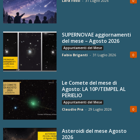
Lara Fossi
-
31 Luglio 2026
0
SUPERNOVAE aggiornamenti
del mese – Agosto 2026
Appuntamenti del Mese
Fabio Briganti
-
31 Luglio 2026
0
Le Comete del mese di
Agosto: LA 10P/TEMPEL AL
PERIELIO
Appuntamenti del Mese
Claudio Pra
-
29 Luglio 2026
0
Asteroidi del mese Agosto
2026