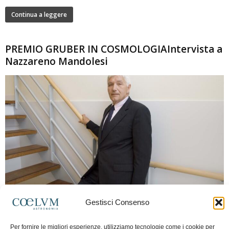
Continua a leggere
PREMIO GRUBER IN COSMOLOGIAIntervista a
Nazzareno Mandolesi
280
Gestisci Consenso
Frida Paolella
-
16 Giugno 2026
0
Intervista al professor Nazzareno Mandolesi, tra i protagonisti della cosmologia
Per fornire le migliori esperienze, utilizziamo tecnologie come i cookie per
spaziale europea e della missione Planck. Il dialogo ripercorre i principali