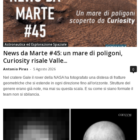
Astronautica ed Esplorazione Spaziale
News da Marte #45: un mare di poligoni,
Curiosity risale Valle...
Antonio Piras
-
5 Agosto 2026
0
Nel cratere Gale il rover della NASA ha fotografato una distesa di fratture
geometriche che si estende in ogni direzione fino all'orizzonte. Strutture del
genere erano già note, ma mai su questa scala. E su come si siano formate il
team non si sbilancia.