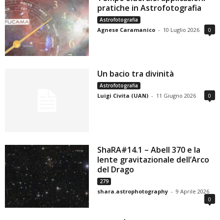
pratiche in Astrofotografia
Astrofotografia
Agnese Caramanico
-
10 Luglio 2026
0
Un bacio tra divinità
Astrofotografia
Luigi Civita (UAN)
-
11 Giugno 2026
0
ShaRA#14.1 – Abell 370 e la
lente gravitazionale dell’Arco
del Drago
279
shara.astrophotography
-
9 Aprile 2026
0