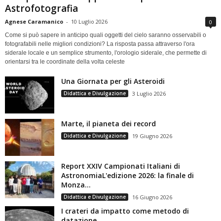
Astrofotografia
Agnese Caramanico
-
10 Luglio 2026
0
Come si può sapere in anticipo quali oggetti del cielo saranno osservabili o
fotografabili nelle migliori condizioni? La risposta passa attraverso l'ora
siderale locale e un semplice strumento, l'orologio siderale, che permette di
orientarsi tra le coordinate della volta celeste
Una Giornata per gli Asteroidi
Didattica e Divulgazione
3 Luglio 2026
Marte, il pianeta dei record
Didattica e Divulgazione
19 Giugno 2026
Report XXIV Campionati Italiani di
AstronomiaL'edizione 2026: la finale di
Monza...
Didattica e Divulgazione
16 Giugno 2026
I crateri da impatto come metodo di
datazione