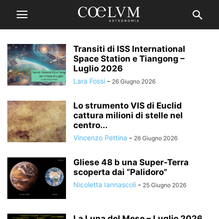
Transiti di ISS International
Space Station e Tiangong –
Luglio 2026
Lara Fossi
-
26 Giugno 2026
Lo strumento VIS di Euclid
cattura milioni di stelle nel
centro...
Vincenzo Pettina
-
26 Giugno 2026
Gliese 48 b una Super-Terra
scoperta dai “Palidoro”
Nicoletta Iannascoli
-
25 Giugno 2026
La Luna del Mese – Luglio 2026