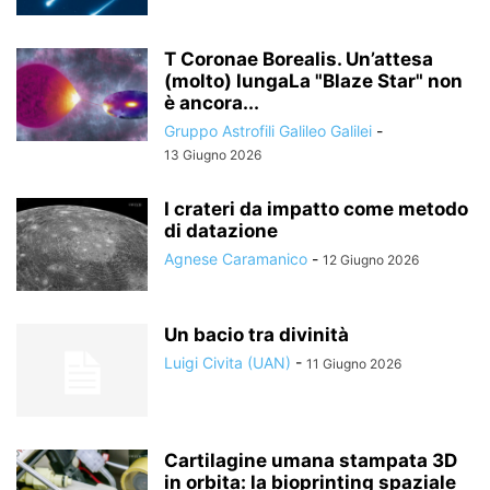
T Coronae Borealis. Un’attesa
(molto) lungaLa "Blaze Star" non
è ancora...
Gruppo Astrofili Galileo Galilei
-
13 Giugno 2026
I crateri da impatto come metodo
di datazione
Agnese Caramanico
-
12 Giugno 2026
Un bacio tra divinità
Luigi Civita (UAN)
-
11 Giugno 2026
Cartilagine umana stampata 3D
in orbita: la bioprinting spaziale