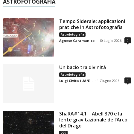
ASTROFOTOGRAFIA
Tempo Siderale: applicazioni
pratiche in Astrofotografia
Astrofotografia
Agnese Caramanico
-
10 Luglio 2026
0
Un bacio tra divinità
Astrofotografia
Luigi Civita (UAN)
-
11 Giugno 2026
0
ShaRA#14.1 – Abell 370 e la
lente gravitazionale dell’Arco
del Drago
279