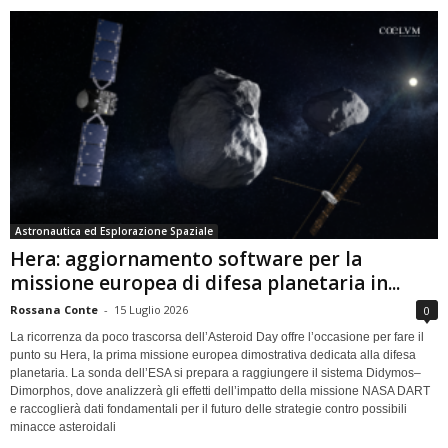
Astronautica ed Esplorazione Spaziale
Hera: aggiornamento software per la
missione europea di difesa planetaria in...
Rossana Conte
-
15 Luglio 2026
0
La ricorrenza da poco trascorsa dell’Asteroid Day offre l’occasione per fare il
punto su Hera, la prima missione europea dimostrativa dedicata alla difesa
planetaria. La sonda dell’ESA si prepara a raggiungere il sistema Didymos–
Dimorphos, dove analizzerà gli effetti dell’impatto della missione NASA DART
e raccoglierà dati fondamentali per il futuro delle strategie contro possibili
minacce asteroidali