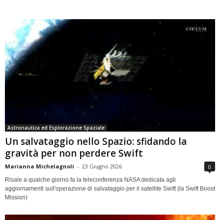
Astronautica ed Esplorazione Spaziale
Un salvataggio nello Spazio: sfidando la
gravità per non perdere Swift
Marianna Michelagnoli
-
23 Giugno 2026
0
Risale a qualche giorno fa la teleconferenza NASA dedicata agli
aggiornamenti sull'operazione di salvataggio per il satellite Swift (la Swift Boost
Mission)