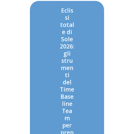
Eclis
si
total
e di
Sole
2026:
gli
stru
men
ti
del
Time
Base
line
Tea
m
per
prep