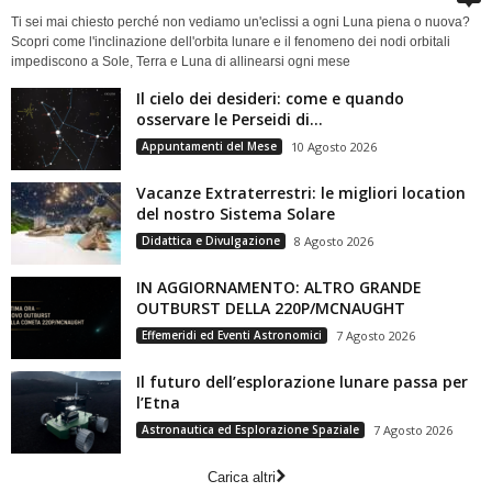
Ti sei mai chiesto perché non vediamo un'eclissi a ogni Luna piena o nuova?
Scopri come l'inclinazione dell'orbita lunare e il fenomeno dei nodi orbitali
impediscono a Sole, Terra e Luna di allinearsi ogni mese
Il cielo dei desideri: come e quando
osservare le Perseidi di...
Appuntamenti del Mese
10 Agosto 2026
Vacanze Extraterrestri: le migliori location
del nostro Sistema Solare
Didattica e Divulgazione
8 Agosto 2026
IN AGGIORNAMENTO: ALTRO GRANDE
OUTBURST DELLA 220P/MCNAUGHT
Effemeridi ed Eventi Astronomici
7 Agosto 2026
Il futuro dell’esplorazione lunare passa per
l’Etna
Astronautica ed Esplorazione Spaziale
7 Agosto 2026
Carica altri