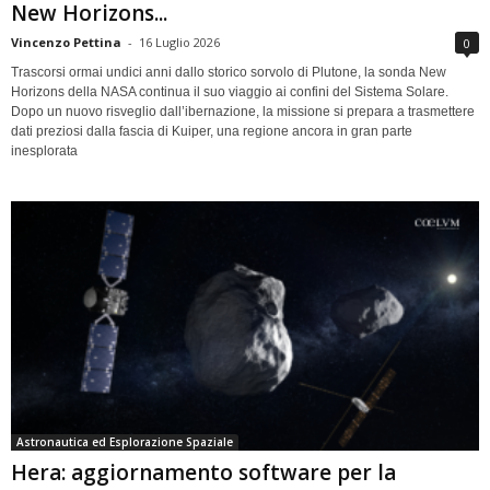
New Horizons...
Vincenzo Pettina
-
16 Luglio 2026
0
Trascorsi ormai undici anni dallo storico sorvolo di Plutone, la sonda New
Horizons della NASA continua il suo viaggio ai confini del Sistema Solare.
Dopo un nuovo risveglio dall’ibernazione, la missione si prepara a trasmettere
dati preziosi dalla fascia di Kuiper, una regione ancora in gran parte
inesplorata
Astronautica ed Esplorazione Spaziale
Hera: aggiornamento software per la