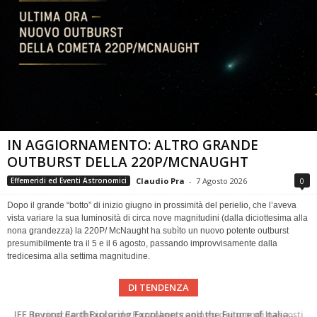
IN AGGIORNAMENTO: ALTRO GRANDE
OUTBURST DELLA 220P/MCNAUGHT
Claudio Pra
-
7 Agosto 2026
0
Effemeridi ed Eventi Astronomici
Dopo il grande “botto” di inizio giugno in prossimità del perielio, che l’aveva
vista variare la sua luminosità di circa nove magnitudini (dalla diciottesima alla
nona grandezza) la 220P/ McNaught ha subìto un nuovo potente outburst
presumibilmente tra il 5 e il 6 agosto, passando improvvisamente dalla
tredicesima alla settima magnitudine.
DI TENDENZA
In ricordo di Riccardo Pozzobon geologo dei mondi nascosti
Una volta qualcuno li usava