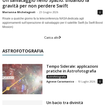
Un salvataggio nello Spazio: sfidando la
gravità per non perdere Swift
Marianna Michelagnoli
-
23 Giugno 2026
0
Risale a qualche giorno fa la teleconferenza NASA dedicata agli
aggiornamenti sull'operazione di salvataggio per il satellite Swift (la Swift Boost
Mission)
Carica altri
ASTROFOTOGRAFIA
Tempo Siderale: applicazioni
pratiche in Astrofotografia
Astrofotografia
Agnese Caramanico
-
10 Luglio 2026
0
Un bacio tra divinità