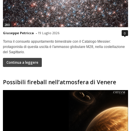
280
Giuseppe Petricca
-
19 Luglio 2026
0
Torna il consueto appuntamento bimestrale con il Catalogo Messier:
protagonista di questa uscita è l'ammasso globulare M28, nella costellazione
del Sagittario.
Continua a leggere
Possibili fireball nell’atmosfera di Venere