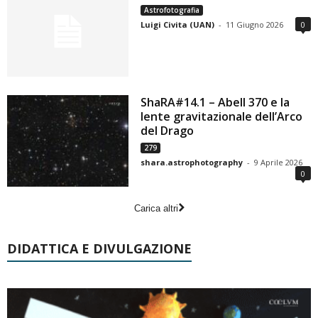
Astrofotografia
Luigi Civita (UAN)
-
11 Giugno 2026
0
ShaRA#14.1 – Abell 370 e la
lente gravitazionale dell’Arco
del Drago
279
shara.astrophotography
-
9 Aprile 2026
0
Carica altri
DIDATTICA E DIVULGAZIONE