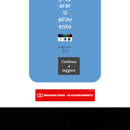
arar
si
all’ev
ento
6 Agosto
2026
Continua
a
leggere