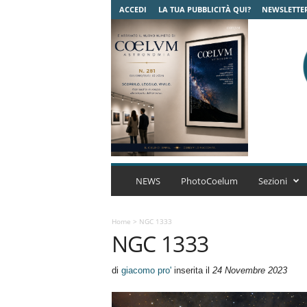
ACCEDI
LA TUA PUBBLICITÀ QUI?
NEWSLETTE
C
o
NEWS
PhotoCoelum
Sezioni
e
l
u
Home
>
NGC 1333
NGC 1333
m
A
s
di
giacomo pro'
inserita il
24 Novembre 2023
t
r
o