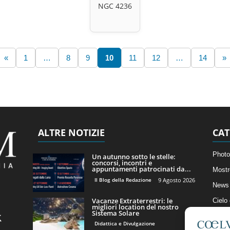
NGC 4236
«
1
…
8
9
10
11
12
…
14
»
ALTRE NOTIZIE
CAT
Photo
Un autunno sotto le stelle:
concorsi, incontri e
appuntamenti patrocinati da...
Mostr
Il Blog della Redazione
9 Agosto 2026
News 
Vacanze Extraterrestri: le
Cielo
migliori location del nostro
Sistema Solare
Astro
Didattica e Divulgazione