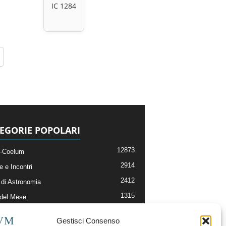
IC 1284
EGORIE POPOLARI
12873
-Coelum
2914
e e Incontri
2412
di Astronomia
1315
 del Mese
365
nomia, Astrofisica e Cosmologia
Gestisci Consenso
268