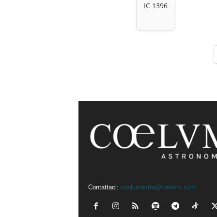
IC 1396
Contattaci:
coelumastro@coelum.com