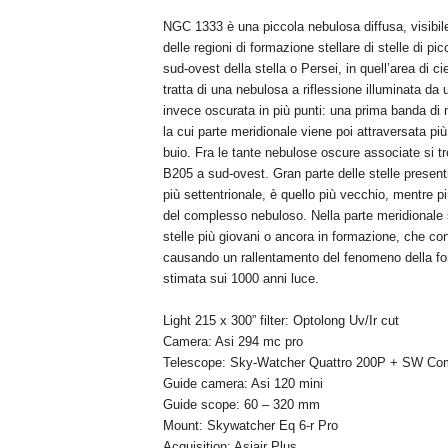
NGC 1333 è una piccola nebulosa diffusa, visibile
delle regioni di formazione stellare di stelle di p
sud-ovest della stella ο Persei, in quell’area di ci
tratta di una nebulosa a riflessione illuminata da 
invece oscurata in più punti: una prima banda di 
la cui parte meridionale viene poi attraversata pi
buio. Fra le tante nebulose oscure associate si 
B205 a sud-ovest. Gran parte delle stelle presenti 
più settentrionale, è quello più vecchio, mentre 
del complesso nebuloso. Nella parte meridionale so
stelle più giovani o ancora in formazione, che con
causando un rallentamento del fenomeno della for
stimata sui 1000 anni luce.
Light 215 x 300” filter: Optolong Uv/Ir cut
Camera: Asi 294 mc pro
Telescope: Sky-Watcher Quattro 200P + SW Com
Guide camera: Asi 120 mini
Guide scope: 60 – 320 mm
Mount: Skywatcher Eq 6-r Pro
Acquisition: Asiair Plus