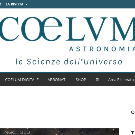
R
LA RIVISTA
COELUM DIGITALE
ABBONATI
SHOP
🛒
Area Riservata