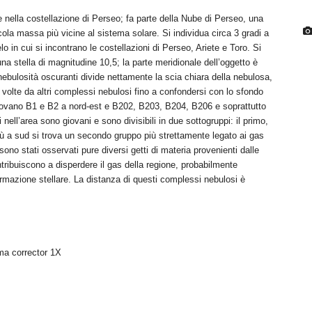
 nella costellazione di Perseo; fa parte della Nube di Perseo, una
iccola massa più vicine al sistema solare. Si individua circa 3 gradi a
elo in cui si incontrano le costellazioni di Perseo, Ariete e Toro. Si
una stella di magnitudine 10,5; la parte meridionale dell’oggetto è
nebulosità oscuranti divide nettamente la scia chiara della nebulosa,
ù volte da altri complessi nebulosi fino a confondersi con lo sfondo
trovano B1 e B2 a nord-est e B202, B203, B204, B206 e soprattutto
nell’area sono giovani e sono divisibili in due sottogruppi: il primo,
più a sud si trova un secondo gruppo più strettamente legato ai gas
no stati osservati pure diversi getti di materia provenienti dalle
tribuiscono a disperdere il gas della regione, probabilmente
mazione stellare. La distanza di questi complessi nebulosi è
a corrector 1X