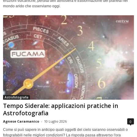
eruzioni vulcaniche, perdita dell’atmosfera e trasformazione del pianeta nel
mondo arido che osserviamo oggi.
Astrofotografia
Tempo Siderale: applicazioni pratiche in
Astrofotografia
Agnese Caramanico
-
10 Luglio 2026
0
Come si può sapere in anticipo quali oggetti del cielo saranno osservabili o
fotografabili nelle migliori condizioni? La risposta passa attraverso l'ora