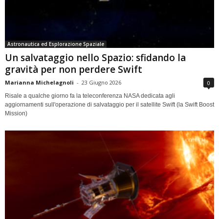
Astronautica ed Esplorazione Spaziale
Un salvataggio nello Spazio: sfidando la
gravità per non perdere Swift
Marianna Michelagnoli
-
23 Giugno 2026
0
Risale a qualche giorno fa la teleconferenza NASA dedicata agli
aggiornamenti sull'operazione di salvataggio per il satellite Swift (la Swift Boost
Mission)