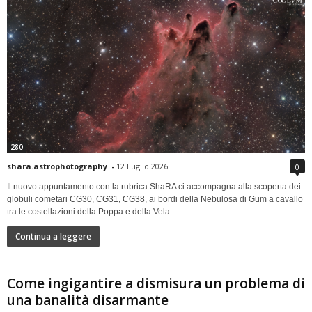
280
shara.astrophotography
-
12 Luglio 2026
0
Il nuovo appuntamento con la rubrica ShaRA ci accompagna alla scoperta dei
globuli cometari CG30, CG31, CG38, ai bordi della Nebulosa di Gum a cavallo
tra le costellazioni della Poppa e della Vela
Continua a leggere
Come ingigantire a dismisura un problema di
una banalità disarmante