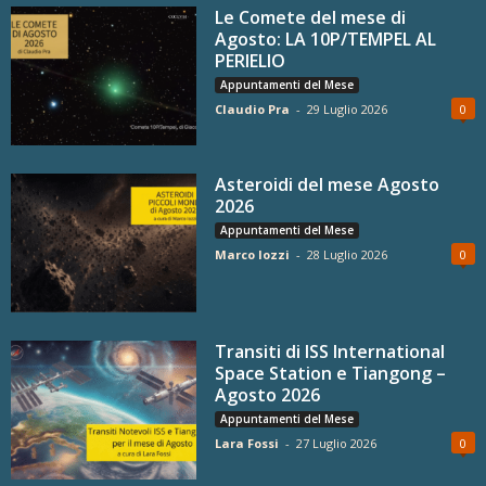
Le Comete del mese di
Agosto: LA 10P/TEMPEL AL
PERIELIO
Appuntamenti del Mese
Claudio Pra
-
29 Luglio 2026
0
Asteroidi del mese Agosto
2026
Appuntamenti del Mese
Marco Iozzi
-
28 Luglio 2026
0
Transiti di ISS International
Space Station e Tiangong –
Agosto 2026
Appuntamenti del Mese
Lara Fossi
-
27 Luglio 2026
0