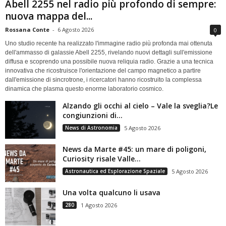
Abell 2255 nel radio più profondo di sempre:
nuova mappa del...
Rossana Conte
-
6 Agosto 2026
0
Uno studio recente ha realizzato l'immagine radio più profonda mai ottenuta
dell'ammasso di galassie Abell 2255, rivelando nuovi dettagli sull'emissione
diffusa e scoprendo una possibile nuova reliquia radio. Grazie a una tecnica
innovativa che ricostruisce l'orientazione del campo magnetico a partire
dall'emissione di sincrotrone, i ricercatori hanno ricostruito la complessa
dinamica che plasma questo enorme laboratorio cosmico.
Alzando gli occhi al cielo – Vale la sveglia?Le
congiunzioni di...
News di Astronomia
5 Agosto 2026
News da Marte #45: un mare di poligoni,
Curiosity risale Valle...
Astronautica ed Esplorazione Spaziale
5 Agosto 2026
Una volta qualcuno li usava
280
1 Agosto 2026