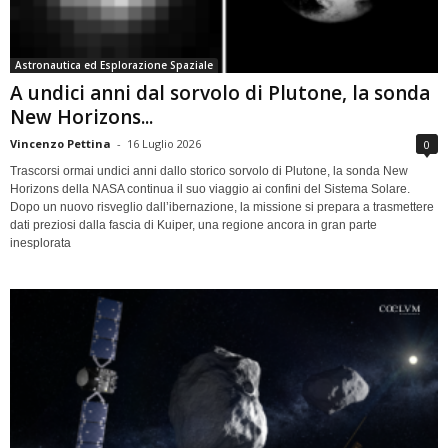
Astronautica ed Esplorazione Spaziale
A undici anni dal sorvolo di Plutone, la sonda
New Horizons...
Vincenzo Pettina
-
16 Luglio 2026
0
Trascorsi ormai undici anni dallo storico sorvolo di Plutone, la sonda New
Horizons della NASA continua il suo viaggio ai confini del Sistema Solare.
Dopo un nuovo risveglio dall’ibernazione, la missione si prepara a trasmettere
dati preziosi dalla fascia di Kuiper, una regione ancora in gran parte
inesplorata