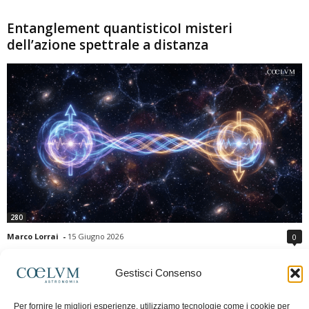
Entanglement quantisticoI misteri
dell’azione spettrale a distanza
280
Marco Lorrai
-
15 Giugno 2026
0
L'entanglement quantistico è uno dei fenomeni più sorprendenti della fisica
moderna: due particelle possono mostrare correlazioni che sembrano ignorare
Gestisci Consenso
la distanza che le separa. Gli esperimenti e i teoremi di Bell hanno escluso le
semplici spiegazioni basate su "variabili nascoste" locali, confermando le
Per fornire le migliori esperienze, utilizziamo tecnologie come i cookie per
previsioni della meccanica quantistica. Nonostante ciò, l'entanglement non