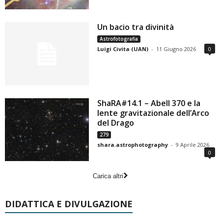
Un bacio tra divinità
Astrofotografia
Luigi Civita (UAN)
-
11 Giugno 2026
0
ShaRA#14.1 – Abell 370 e la
lente gravitazionale dell’Arco
del Drago
279
shara.astrophotography
-
9 Aprile 2026
0
Carica altri
DIDATTICA E DIVULGAZIONE