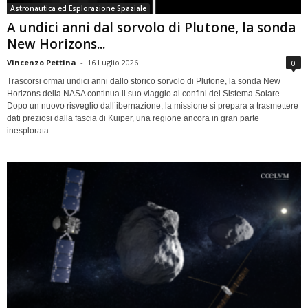
Astronautica ed Esplorazione Spaziale
A undici anni dal sorvolo di Plutone, la sonda
New Horizons...
Vincenzo Pettina
-
16 Luglio 2026
0
Trascorsi ormai undici anni dallo storico sorvolo di Plutone, la sonda New
Horizons della NASA continua il suo viaggio ai confini del Sistema Solare.
Dopo un nuovo risveglio dall’ibernazione, la missione si prepara a trasmettere
dati preziosi dalla fascia di Kuiper, una regione ancora in gran parte
inesplorata