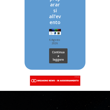
arar
si
all’ev
ento
6 Agosto
2026
Continua
a
leggere