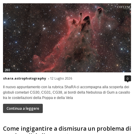
280
shara.astrophotography
-
12 Luglio 2026
0
Il nuovo appuntamento con la rubrica ShaRA ci accompagna alla scoperta dei
globuli cometari CG30, CG31, CG38, ai bordi della Nebulosa di Gum a cavallo
tra le costellazioni della Poppa e della Vela
Continua a leggere
Come ingigantire a dismisura un problema di