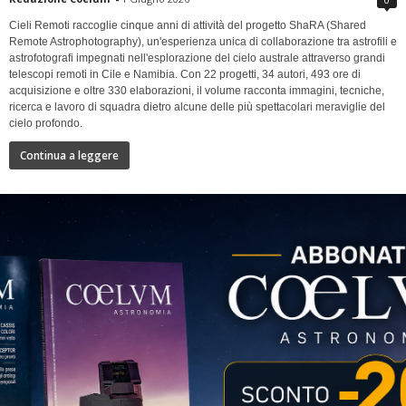
Cieli Remoti raccoglie cinque anni di attività del progetto ShaRA (Shared
Remote Astrophotography), un'esperienza unica di collaborazione tra astrofili e
astrofotografi impegnati nell'esplorazione del cielo australe attraverso grandi
telescopi remoti in Cile e Namibia. Con 22 progetti, 34 autori, 493 ore di
acquisizione e oltre 330 elaborazioni, il volume racconta immagini, tecniche,
ricerca e lavoro di squadra dietro alcune delle più spettacolari meraviglie del
cielo profondo.
Continua a leggere