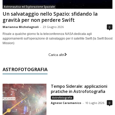
Astronautica ed Esplorazione Spaziale
Un salvataggio nello Spazio: sfidando la
gravità per non perdere Swift
Marianna Michelagnoli
-
23 Giugno 2026
0
Risale a qualche giorno fa la teleconferenza NASA dedicata agli
aggiornamenti sull'operazione di salvataggio per il satellite Swift (la Swift Boost
Mission)
Carica altri
ASTROFOTOGRAFIA
Tempo Siderale: applicazioni
pratiche in Astrofotografia
Astrofotografia
Agnese Caramanico
-
10 Luglio 2026
0