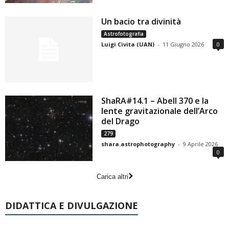
Un bacio tra divinità
Astrofotografia
Luigi Civita (UAN)
-
11 Giugno 2026
0
ShaRA#14.1 – Abell 370 e la
lente gravitazionale dell’Arco
del Drago
279
shara.astrophotography
-
9 Aprile 2026
0
Carica altri
DIDATTICA E DIVULGAZIONE