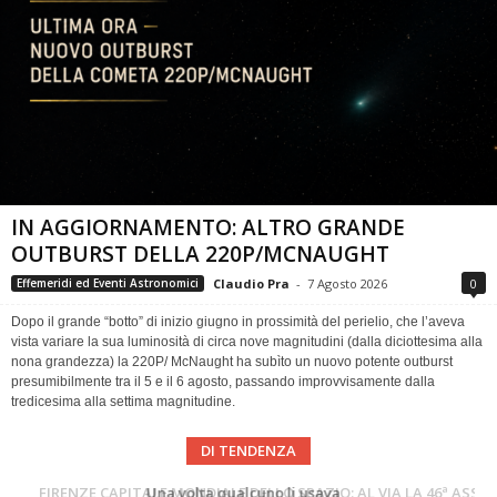
IN AGGIORNAMENTO: ALTRO GRANDE
OUTBURST DELLA 220P/MCNAUGHT
Claudio Pra
-
7 Agosto 2026
0
Effemeridi ed Eventi Astronomici
Dopo il grande “botto” di inizio giugno in prossimità del perielio, che l’aveva
vista variare la sua luminosità di circa nove magnitudini (dalla diciottesima alla
nona grandezza) la 220P/ McNaught ha subìto un nuovo potente outburst
presumibilmente tra il 5 e il 6 agosto, passando improvvisamente dalla
tredicesima alla settima magnitudine.
DI TENDENZA
Cielo del Mese di Agosto 2026
FIRENZE CAPITALE MONDIALE DELLO SPAZIO: AL VIA LA 46ª ASSEMBLEA SCIENTIFICA DEL COSPAR