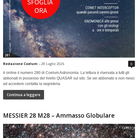
281
Redazione Coelum
-
28 Luglio 2026
0
è online il numero 280 di Coelum Astronomia. La lettura è riservata a tutti gli
abbonati in possesso del livello QUASAR sul sito. Se sei abbonato e non riesci
ad accedere contatta la segreteria.
Continua a leggere
MESSIER 28 M28 – Ammasso Globulare