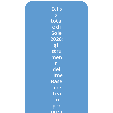
Eclis
si
total
e di
Sole
2026:
gli
stru
men
ti
del
Time
Base
line
Tea
m
per
prep