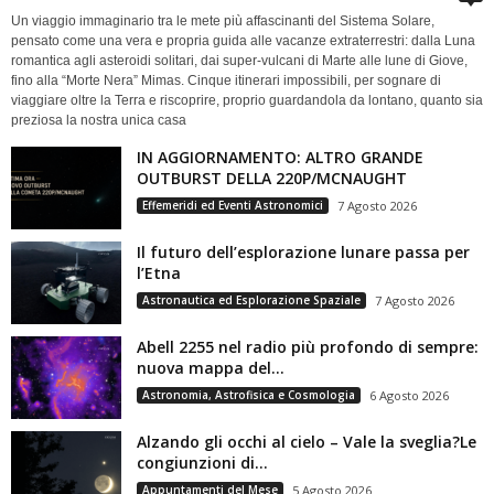
Un viaggio immaginario tra le mete più affascinanti del Sistema Solare,
pensato come una vera e propria guida alle vacanze extraterrestri: dalla Luna
romantica agli asteroidi solitari, dai super-vulcani di Marte alle lune di Giove,
fino alla “Morte Nera” Mimas. Cinque itinerari impossibili, per sognare di
viaggiare oltre la Terra e riscoprire, proprio guardandola da lontano, quanto sia
preziosa la nostra unica casa
IN AGGIORNAMENTO: ALTRO GRANDE
OUTBURST DELLA 220P/MCNAUGHT
Effemeridi ed Eventi Astronomici
7 Agosto 2026
Il futuro dell’esplorazione lunare passa per
l’Etna
Astronautica ed Esplorazione Spaziale
7 Agosto 2026
Abell 2255 nel radio più profondo di sempre:
nuova mappa del...
Astronomia, Astrofisica e Cosmologia
6 Agosto 2026
Alzando gli occhi al cielo – Vale la sveglia?Le
congiunzioni di...
Appuntamenti del Mese
5 Agosto 2026