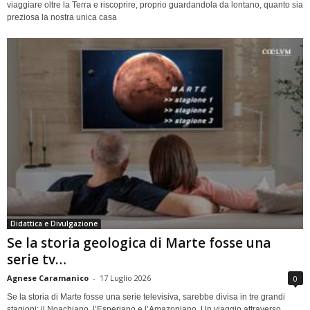
viaggiare oltre la Terra e riscoprire, proprio guardandola da lontano, quanto sia
preziosa la nostra unica casa
Didattica e Divulgazione
Se la storia geologica di Marte fosse una
serie tv…
Agnese Caramanico
-
17 Luglio 2026
0
Se la storia di Marte fosse una serie televisiva, sarebbe divisa in tre grandi
stagioni: il Noachiano, l’Esperiano e l’Amazoniano. Un viaggio attraverso