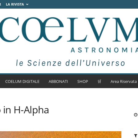
R
LA RIVISTA
COELUM DIGITALE
ABBONATI
SHOP
🛒
Area Riservata
o in H-Alpha