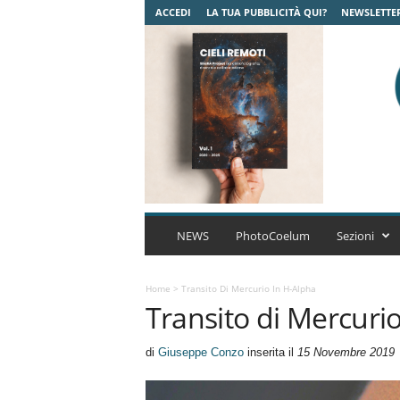
ACCEDI
LA TUA PUBBLICITÀ QUI?
NEWSLETTE
C
o
NEWS
PhotoCoelum
Sezioni
e
l
u
Home
>
Transito Di Mercurio In H-Alpha
Transito di Mercuri
m
A
s
di
Giuseppe Conzo
inserita il
15 Novembre 2019
t
r
o