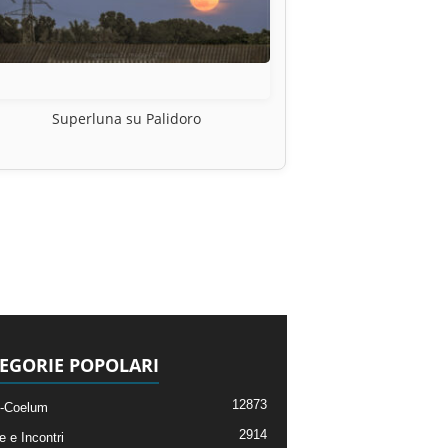
Superluna su Palidoro
EGORIE POPOLARI
12873
-Coelum
2914
e e Incontri