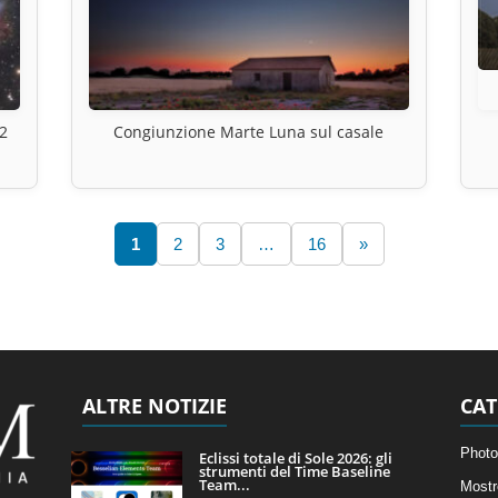
2
Congiunzione Marte Luna sul casale
1
2
3
…
16
»
ALTRE NOTIZIE
CAT
Photo
Eclissi totale di Sole 2026: gli
strumenti del Time Baseline
Team...
Mostr