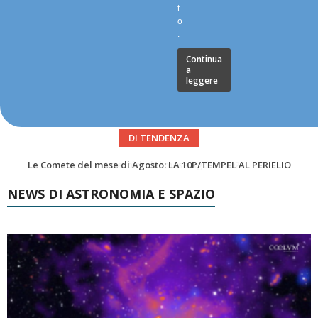
t
o
.
Continua
a
leggere
DI TENDENZA
Asteroidi del mese Agosto 2026
NEWS DI ASTRONOMIA E SPAZIO