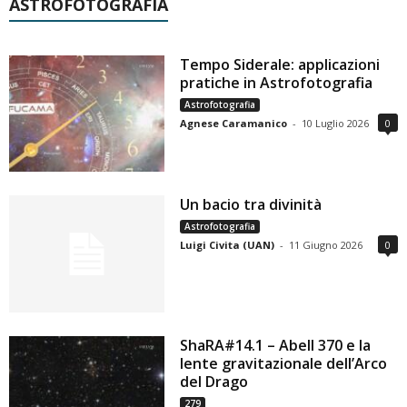
ASTROFOTOGRAFIA
Tempo Siderale: applicazioni
pratiche in Astrofotografia
Astrofotografia
Agnese Caramanico
-
10 Luglio 2026
0
Un bacio tra divinità
Astrofotografia
Luigi Civita (UAN)
-
11 Giugno 2026
0
ShaRA#14.1 – Abell 370 e la
lente gravitazionale dell’Arco
del Drago
279