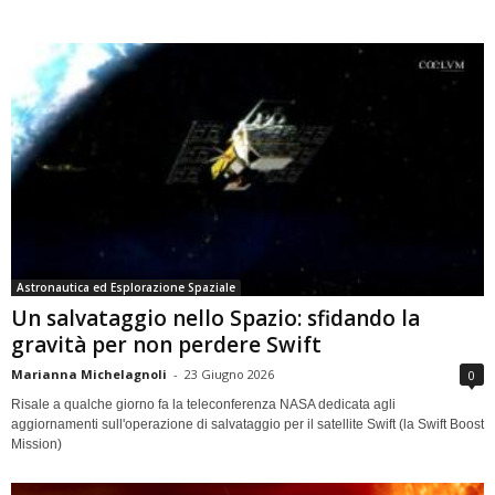
Astronautica ed Esplorazione Spaziale
Un salvataggio nello Spazio: sfidando la
gravità per non perdere Swift
Marianna Michelagnoli
-
23 Giugno 2026
0
Risale a qualche giorno fa la teleconferenza NASA dedicata agli
aggiornamenti sull'operazione di salvataggio per il satellite Swift (la Swift Boost
Mission)