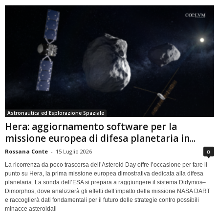
Astronautica ed Esplorazione Spaziale
Hera: aggiornamento software per la
missione europea di difesa planetaria in...
Rossana Conte
-
15 Luglio 2026
0
La ricorrenza da poco trascorsa dell’Asteroid Day offre l’occasione per fare il
punto su Hera, la prima missione europea dimostrativa dedicata alla difesa
planetaria. La sonda dell’ESA si prepara a raggiungere il sistema Didymos–
Dimorphos, dove analizzerà gli effetti dell’impatto della missione NASA DART
e raccoglierà dati fondamentali per il futuro delle strategie contro possibili
minacce asteroidali