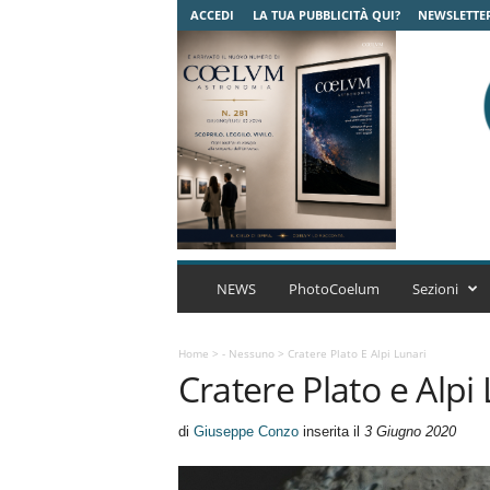
ACCEDI
LA TUA PUBBLICITÀ QUI?
NEWSLETTE
C
o
NEWS
PhotoCoelum
Sezioni
e
l
u
Home
>
- Nessuno
>
Cratere Plato E Alpi Lunari
Cratere Plato e Alpi
m
A
s
di
Giuseppe Conzo
inserita il
3 Giugno 2020
t
r
o