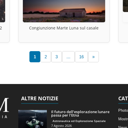
2
Congiunzione Marte Luna sul casale
1
2
3
…
16
»
ALTRE NOTIZIE
CAT
Photo
Il futuro dell’esplorazione lunare
passa per l’Etna
Mostr
Astronautica ed Esplorazione Spaziale
7 Agosto 2026
News 