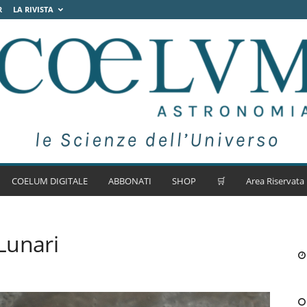
R
LA RIVISTA
COELUM DIGITALE
ABBONATI
SHOP
🛒
Area Riservata
 Lunari