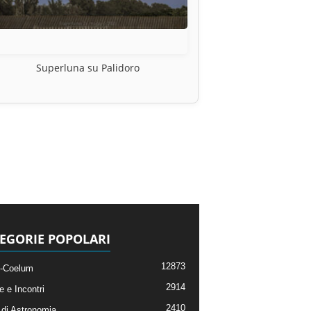
Superluna su Palidoro
EGORIE POPOLARI
12873
-Coelum
2914
e e Incontri
2410
di Astronomia