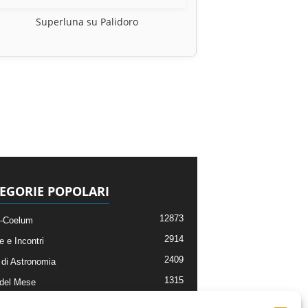
Superluna su Palidoro
EGORIE POPOLARI
12873
-Coelum
2914
e e Incontri
2409
di Astronomia
1315
 del Mese
365
nomia, Astrofisica e Cosmologia