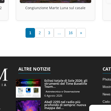
2
Congiunzione Marte Luna sul casale
1
2
3
…
16
»
ALTRE NOTIZIE
CAT
Photo
Eclissi totale di Sole 2026: gli
strumenti del Time Baseline
Team...
Mostr
Astrotecnica e Osservazione
News 
6 Agosto 2026
Abell 2255 nel radio più
Cielo
profondo di sempre: nuova
mappa del...
Astro