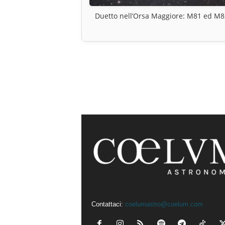
Duetto nell’Orsa Maggiore: M81 ed M8
Contattaci:
coelumastro@coelum.com