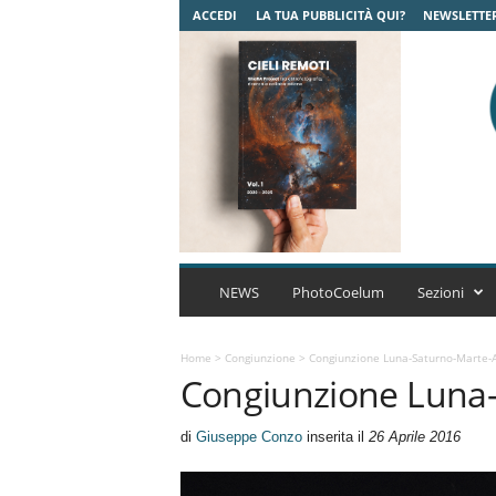
ACCEDI
LA TUA PUBBLICITÀ QUI?
NEWSLETTE
C
o
NEWS
PhotoCoelum
Sezioni
e
l
u
Home
>
Congiunzione
>
Congiunzione Luna-Saturno-Marte-
Congiunzione Luna-
m
A
s
di
Giuseppe Conzo
inserita il
26 Aprile 2016
t
r
o