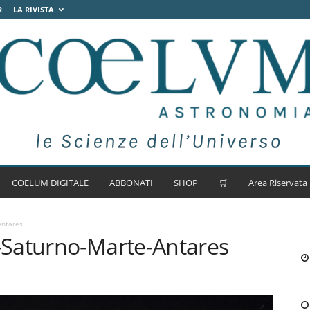
R
LA RIVISTA
COELUM DIGITALE
ABBONATI
SHOP
🛒
Area Riservata
Antares
Saturno-Marte-Antares