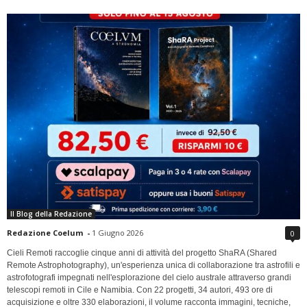
Il Blog della Redazione
Redazione Coelum
-
1 Giugno 2026
0
Cieli Remoti raccoglie cinque anni di attività del progetto ShaRA (Shared
Remote Astrophotography), un'esperienza unica di collaborazione tra astrofili e
astrofotografi impegnati nell'esplorazione del cielo australe attraverso grandi
telescopi remoti in Cile e Namibia. Con 22 progetti, 34 autori, 493 ore di
acquisizione e oltre 330 elaborazioni, il volume racconta immagini, tecniche,