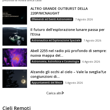
preziosa la nostra unica casa
ALTRO GRANDE OUTBURST DELLA
220P/MCNAUGHT
Effemeridi ed Eventi Astronomici
7 Agosto 2026
Il futuro dell’esplorazione lunare passa per
l’Etna
Astronautica ed Esplorazione Spaziale
7 Agosto 2026
Abell 2255 nel radio più profondo di sempre:
nuova mappa del...
Astronomia, Astrofisica e Cosmologia
6 Agosto 2026
Alzando gli occhi al cielo – Vale la sveglia?Le
congiunzioni di...
Appuntamenti del Mese
5 Agosto 2026
Carica altri
Cieli Remoti