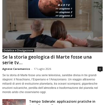
Didattica e Divulgazione
Se la storia geologica di Marte fosse una
serie tv…
Agnese Caramanico
-
17 Luglio 2026
0
Se la storia di Marte fosse una serie televisiva, sarebbe divisa in tre grandi
stagioni: il Noachiano, l’Esperiano e l’Amazoniano. Un viaggio attraverso
miliardi di anni di evoluzione planetaria, tra oceani scomparsi, gigantesche
eruzioni vulcaniche, perdita dell’atmosfera e trasformazione del pianeta nel
mondo arido che osserviamo oggi.
Tempo Siderale: applicazioni pratiche in