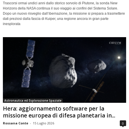
Trascorsi ormai undici anni dallo storico sorvolo di Plutone, la sonda New
Horizons della NASA continua il suo viaggio ai confini del Sistema Solare.
Dopo un nuovo risveglio dall’ibernazione, la missione si prepara a trasmettere
dati preziosi dalla fascia di Kuiper, una regione ancora in gran parte
inesplorata
Astronautica ed Esplorazione Spaziale
Hera: aggiornamento software per la
missione europea di difesa planetaria in...
Rossana Conte
-
15 Luglio 2026
0