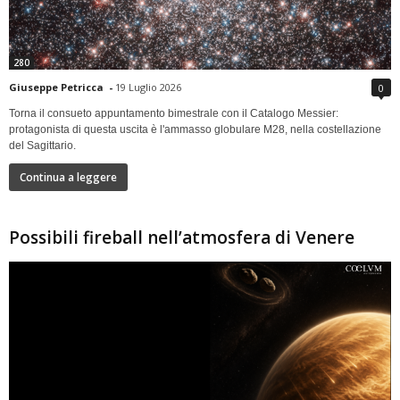
280
Giuseppe Petricca
-
19 Luglio 2026
0
Torna il consueto appuntamento bimestrale con il Catalogo Messier:
protagonista di questa uscita è l'ammasso globulare M28, nella costellazione
del Sagittario.
Continua a leggere
Possibili fireball nell’atmosfera di Venere