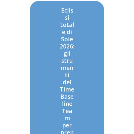
Eclis
si
total
e di
Sole
2026:
gli
stru
men
ti
del
Time
Base
line
Tea
m
per
prep