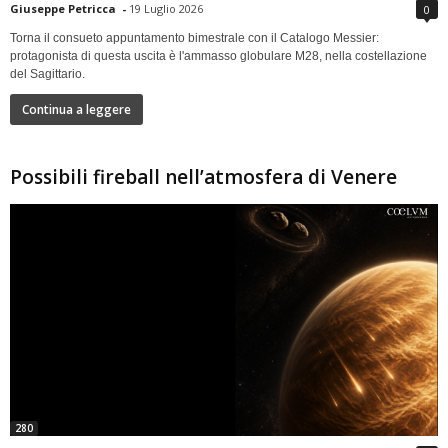
Giuseppe Petricca
-
19 Luglio 2026
0
Torna il consueto appuntamento bimestrale con il Catalogo Messier:
protagonista di questa uscita è l'ammasso globulare M28, nella costellazione
del Sagittario.
Continua a leggere
Possibili fireball nell’atmosfera di Venere
280