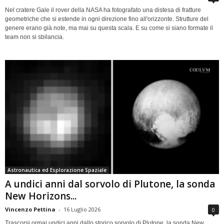
Nel cratere Gale il rover della NASA ha fotografato una distesa di fratture
geometriche che si estende in ogni direzione fino all'orizzonte. Strutture del
genere erano già note, ma mai su questa scala. E su come si siano formate il
team non si sbilancia.
Astronautica ed Esplorazione Spaziale
A undici anni dal sorvolo di Plutone, la sonda
New Horizons...
Vincenzo Pettina
-
16 Luglio 2026
0
Trascorsi ormai undici anni dallo storico sorvolo di Plutone, la sonda New