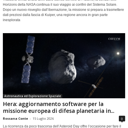
Horizons della NASA continua il suo viaggio ai confini del Sistema Solare.
Dopo un nuovo risveglio dall’ibernazione, la missione si prepara a trasmettere
dati preziosi dalla fascia di Kuiper, una regione ancora in gran parte
inesplorata
Astronautica ed Esplorazione Spaziale
Hera: aggiornamento software per la
missione europea di difesa planetaria in...
Rossana Conte
-
15 Luglio 2026
0
La ricorrenza da poco trascorsa dell’Asteroid Day offre l’occasione per fare il