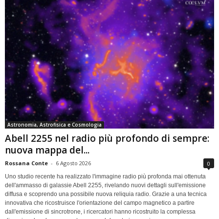
Astronomia, Astrofisica e Cosmologia
Abell 2255 nel radio più profondo di sempre:
nuova mappa del...
Rossana Conte
-
6 Agosto 2026
0
Uno studio recente ha realizzato l'immagine radio più profonda mai ottenuta
dell'ammasso di galassie Abell 2255, rivelando nuovi dettagli sull'emissione
diffusa e scoprendo una possibile nuova reliquia radio. Grazie a una tecnica
innovativa che ricostruisce l'orientazione del campo magnetico a partire
dall'emissione di sincrotrone, i ricercatori hanno ricostruito la complessa