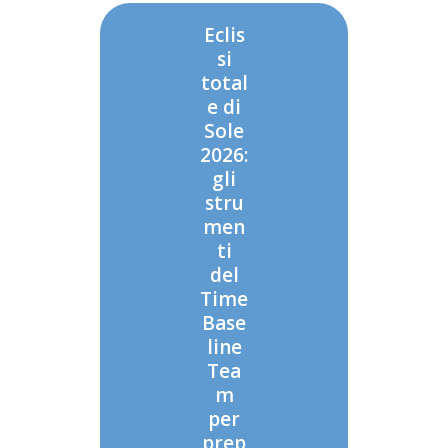
Eclis
si
total
e di
Sole
2026:
gli
stru
men
ti
del
Time
Base
line
Tea
m
per
prep