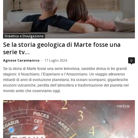
Didattica e Divulgazione
Se la storia geologica di Marte fosse una
serie tv…
Agnese Caramanico
-
17 Luglio 2026
0
Se la storia di Marte fosse una serie televisiva, sarebbe divisa in tre grandi
stagioni: il Noachiano, l’Esperiano e l’Amazoniano. Un viaggio attraverso
miliardi di anni di evoluzione planetaria, tra oceani scomparsi, gigantesche
eruzioni vulcaniche, perdita dell’atmosfera e trasformazione del pianeta nel
mondo arido che osserviamo oggi.