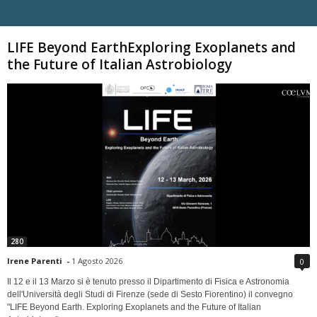
Carica altri
LIFE Beyond EarthExploring Exoplanets and
the Future of Italian Astrobiology
280
Irene Parenti
-
1 Agosto 2026
0
Il 12 e il 13 Marzo si è tenuto presso il Dipartimento di Fisica e Astronomia
dell'Università degli Studi di Firenze (sede di Sesto Fiorentino) il convegno
"LIFE Beyond Earth. Exploring Exoplanets and the Future of Italian