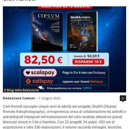
Il Blog della Redazione
Redazione Coelum
-
1 Giugno 2026
0
Cieli Remoti raccoglie cinque anni di attività del progetto ShaRA (Shared
Remote Astrophotography), un'esperienza unica di collaborazione tra astrofili e
astrofotografi impegnati nell'esplorazione del cielo australe attraverso grandi
telescopi remoti in Cile e Namibia. Con 22 progetti, 34 autori, 493 ore di
acquisizione e oltre 330 elaborazioni, il volume racconta immagini, tecniche,