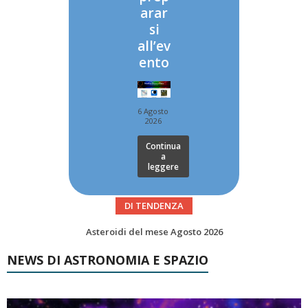
arar
si
all’ev
ento
6 Agosto
2026
Continua
a
leggere
DI TENDENZA
Transiti di ISS International Space Station e Tiangong – Agosto 2026
NEWS DI ASTRONOMIA E SPAZIO