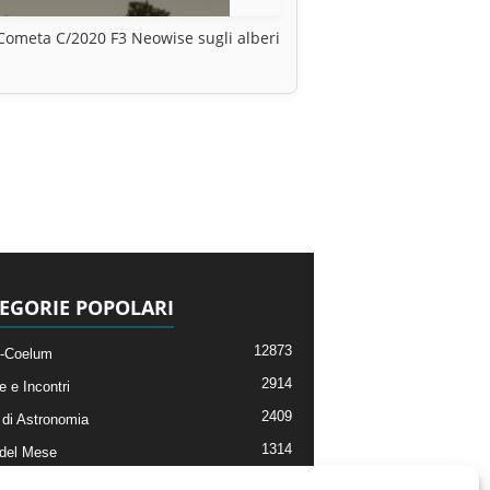
Cometa C/2020 F3 Neowise sugli alberi
EGORIE POPOLARI
12873
-Coelum
2914
e e Incontri
2409
di Astronomia
1314
 del Mese
365
nomia, Astrofisica e Cosmologia