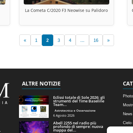
La Cometa C/2020 F3 Neowise su Palidoro
«
1
2
3
4
…
16
»
ALTRE NOTIZIE
CAT
Photo
Eclissi totale di Sole 2026: gli
strumenti del Time Baseline
Team...
Mostr
Astrotecnica e Osservazione
News 
6 Agosto 2026
Abell 2255 nel radio più
Cielo
profondo di sempre: nuova
mappa del...
Astro