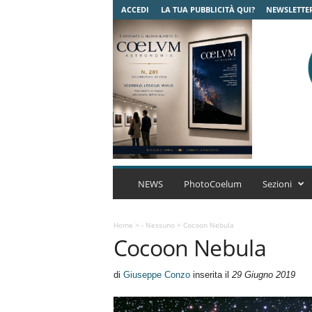
ACCEDI
LA TUA PUBBLICITÀ QUI?
NEWSLETTE
C
o
NEWS
PhotoCoelum
Sezioni
e
l
u
Home
>
- Nessuno
>
Cocoon Nebula
Cocoon Nebula
m
A
s
di
Giuseppe Conzo
inserita il
29 Giugno 2019
t
r
o