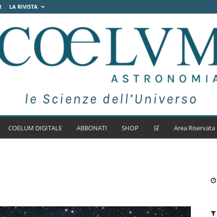
R
LA RIVISTA
COELUM DIGITALE
ABBONATI
SHOP
🛒
Area Riservata