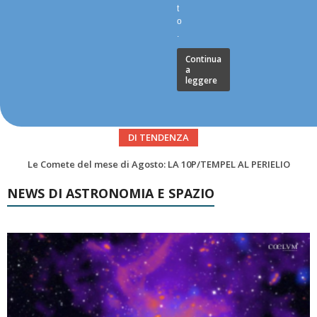
t
o
.
Continua
a
leggere
DI TENDENZA
Asteroidi del mese Agosto 2026
NEWS DI ASTRONOMIA E SPAZIO