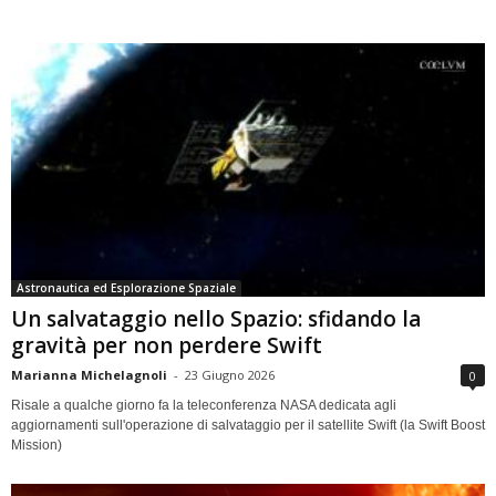
Astronautica ed Esplorazione Spaziale
Un salvataggio nello Spazio: sfidando la
gravità per non perdere Swift
Marianna Michelagnoli
-
23 Giugno 2026
0
Risale a qualche giorno fa la teleconferenza NASA dedicata agli
aggiornamenti sull'operazione di salvataggio per il satellite Swift (la Swift Boost
Mission)