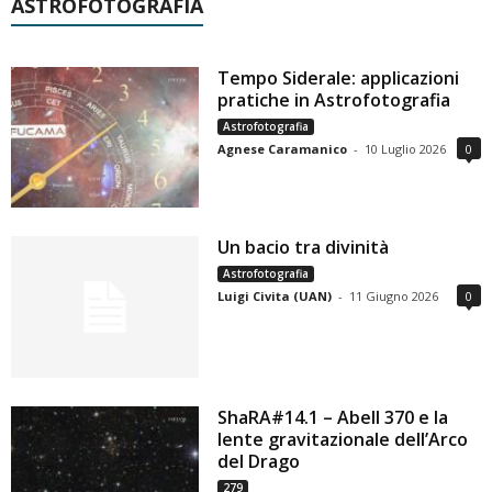
ASTROFOTOGRAFIA
Tempo Siderale: applicazioni
pratiche in Astrofotografia
Astrofotografia
Agnese Caramanico
-
10 Luglio 2026
0
Un bacio tra divinità
Astrofotografia
Luigi Civita (UAN)
-
11 Giugno 2026
0
ShaRA#14.1 – Abell 370 e la
lente gravitazionale dell’Arco
del Drago
279