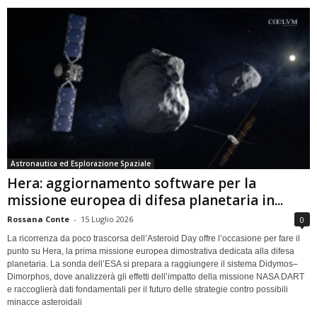
Astronautica ed Esplorazione Spaziale
Hera: aggiornamento software per la
missione europea di difesa planetaria in...
Rossana Conte
-
15 Luglio 2026
0
La ricorrenza da poco trascorsa dell’Asteroid Day offre l’occasione per fare il
punto su Hera, la prima missione europea dimostrativa dedicata alla difesa
planetaria. La sonda dell’ESA si prepara a raggiungere il sistema Didymos–
Dimorphos, dove analizzerà gli effetti dell’impatto della missione NASA DART
e raccoglierà dati fondamentali per il futuro delle strategie contro possibili
minacce asteroidali