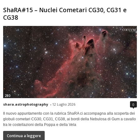
ShaRA#15 – Nuclei Cometari CG30, CG31 e
CG38
280
shara.astrophotography
-
12 Luglio 2026
0
Il nuovo appuntamento con la rubrica ShaRA ci accompagna alla scoperta dei
globuli cometari CG30, CG31, CG38, ai bordi della Nebulosa di Gum a cavallo
tra le costellazioni della Poppa e della Vela
Continua a leggere