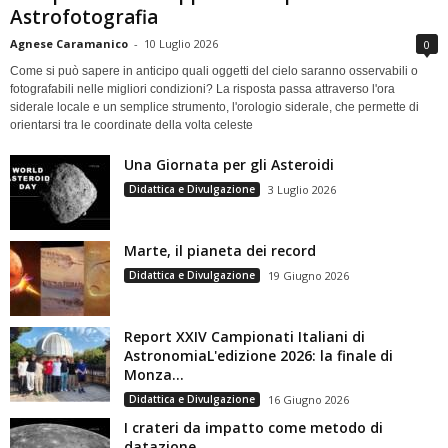
Astrofotografia
Agnese Caramanico
-
10 Luglio 2026
0
Come si può sapere in anticipo quali oggetti del cielo saranno osservabili o
fotografabili nelle migliori condizioni? La risposta passa attraverso l'ora
siderale locale e un semplice strumento, l'orologio siderale, che permette di
orientarsi tra le coordinate della volta celeste
Una Giornata per gli Asteroidi
Didattica e Divulgazione
3 Luglio 2026
Marte, il pianeta dei record
Didattica e Divulgazione
19 Giugno 2026
Report XXIV Campionati Italiani di
AstronomiaL'edizione 2026: la finale di
Monza...
Didattica e Divulgazione
16 Giugno 2026
I crateri da impatto come metodo di
datazione