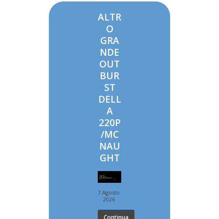
ALTR
O
GRA
NDE
OUT
BUR
ST
DELL
A
220P
/MC
NAU
GHT
7 Agosto
2026
Continua