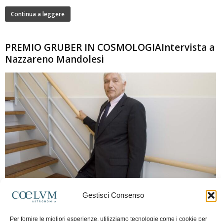
Continua a leggere
PREMIO GRUBER IN COSMOLOGIAIntervista a
Nazzareno Mandolesi
280
Gestisci Consenso
Frida Paolella
-
16 Giugno 2026
0
Intervista al professor Nazzareno Mandolesi, tra i protagonisti della cosmologia
Per fornire le migliori esperienze, utilizziamo tecnologie come i cookie per
spaziale europea e della missione Planck. Il dialogo ripercorre i principali