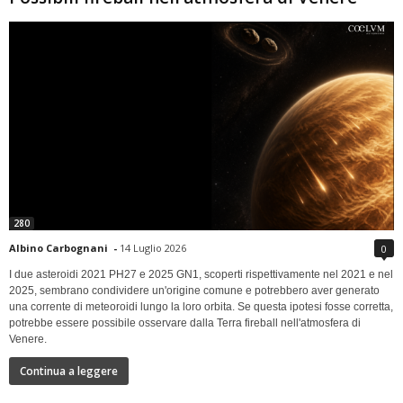
280
Albino Carbognani
-
14 Luglio 2026
0
I due asteroidi 2021 PH27 e 2025 GN1, scoperti rispettivamente nel 2021 e nel
2025, sembrano condividere un'origine comune e potrebbero aver generato
una corrente di meteoroidi lungo la loro orbita. Se questa ipotesi fosse corretta,
potrebbe essere possibile osservare dalla Terra fireball nell'atmosfera di
Venere.
Continua a leggere