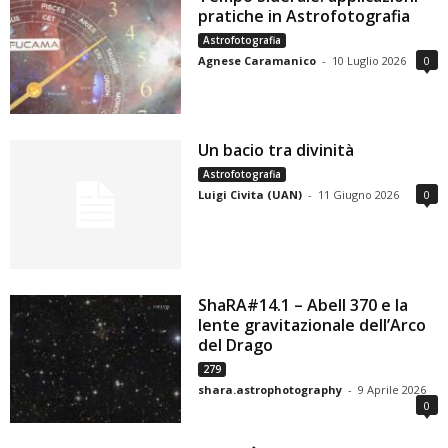
pratiche in Astrofotografia
Astrofotografia
Agnese Caramanico
-
10 Luglio 2026
0
Un bacio tra divinità
Astrofotografia
Luigi Civita (UAN)
-
11 Giugno 2026
0
ShaRA#14.1 – Abell 370 e la
lente gravitazionale dell’Arco
del Drago
279
shara.astrophotography
-
9 Aprile 2026
0