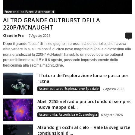
Effemeridi ed Eventi Astronomici
ALTRO GRANDE OUTBURST DELLA
220P/MCNAUGHT
Claudio Pra
-
7 Agosto 2026
0
Dopo il grande “botto” di inizio giugno in prossimità del perielio, che l’aveva
vista variare la sua luminosità di circa nove magnitudini (dalla diciottesima alla
nona grandezza) la 220P/ McNaught ha subìto un nuovo potente outburst
presumibilmente tra il 5 e il 6 agosto, passando improvvisamente dalla
tredicesima alla settima magnitudine.
Il futuro dell’esplorazione lunare passa per
l’Etna
Astronautica ed Esplorazione Spaziale
7 Agosto 2026
Abell 2255 nel radio più profondo di sempre:
nuova mappa del...
Astronomia, Astrofisica e Cosmologia
6 Agosto 2026
Alzando gli occhi al cielo – Vale la sveglia?Le
congiunzioni di...