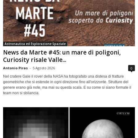
Astronautica ed Esplorazione Spaziale
News da Marte #45: un mare di poligoni,
Curiosity risale Valle...
Antonio Piras
-
5 Agosto 2026
0
Nel cratere Gale il rover della NASA ha fotografato una distesa di fratture
geometriche che si estende in ogni direzione fino all'orizzonte. Strutture del
genere erano già note, ma mai su questa scala. E su come si siano formate il
team non si sbilancia.