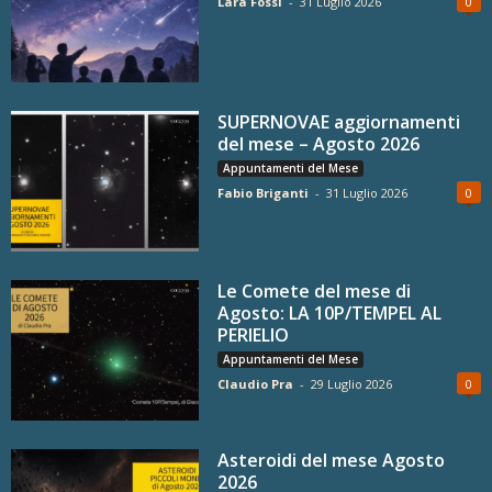
Lara Fossi
-
31 Luglio 2026
0
SUPERNOVAE aggiornamenti
del mese – Agosto 2026
Appuntamenti del Mese
Fabio Briganti
-
31 Luglio 2026
0
Le Comete del mese di
Agosto: LA 10P/TEMPEL AL
PERIELIO
Appuntamenti del Mese
Claudio Pra
-
29 Luglio 2026
0
Asteroidi del mese Agosto
2026