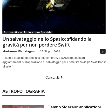
Astronautica ed Esplorazione Spaziale
Un salvataggio nello Spazio: sfidando la
gravità per non perdere Swift
Marianna Michelagnoli
-
23 Giugno 2026
0
Risale a qualche giorno fa la teleconferenza NASA dedicata agli
aggiornamenti sull'operazione di salvataggio per il satellite Swift (la Swift Boost
Mission)
Carica altri
ASTROFOTOGRAFIA
Tempo Siderale: applicazioni