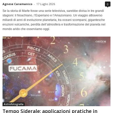
Agnese Caramanico
-
17 Luglio 2026
0
Se la storia di Marte fosse una serie televisiva, sarebbe divisa in tre grandi
stagioni: il Noachiano, l’Esperiano e l’Amazoniano. Un viaggio attraverso
miliardi di anni di evoluzione planetaria, tra oceani scomparsi, gigantesche
eruzioni vulcaniche, perdita dell’atmosfera e trasformazione del pianeta nel
mondo arido che osserviamo oggi.
Astrofotografia
Tempo Siderale: applicazioni pratiche in