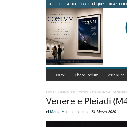
ACCEDI
LA TUA PUBBLICITÀ QUI?
NEWSLETTE
C
o
NEWS
PhotoCoelum
Sezioni
e
l
u
Home
>
Congiunzione
>
Venere E Pleiadi (M45) – Congiunzi
Venere e Pleiadi (M
m
A
s
di
Mauro Muscas
inserita il
31 Marzo 2020
t
r
o