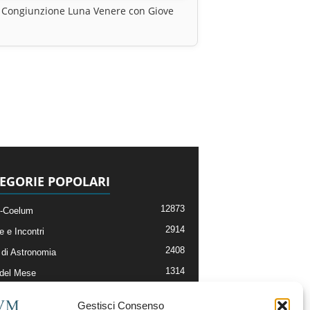
Congiunzione Luna Venere con Giove
EGORIE POPOLARI
12873
-Coelum
2914
e e Incontri
2408
di Astronomia
1314
 del Mese
364
nomia, Astrofisica e Cosmologia
Gestisci Consenso