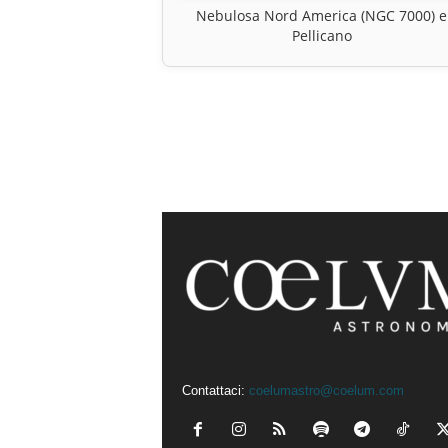
Nebulosa Nord America (NGC 7000) e
Pellicano
Contattaci:
coelumastro@coelum.com