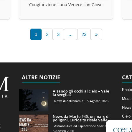
Congiunzione Luna Venere con Giove
1
2
3
…
23
»
ALTRE NOTIZIE
CAT
Photo
Alzando gli occhi al cielo – Vale
la sveglia?
Mostr
News di Astronomia
5 Agosto 2026
News 
News da Marte #45: un mare di
Cielo
poligoni, Curiosity risale Valle...
Astro
Astronautica ed Esplorazione Spaziale
5 Agosto 2026