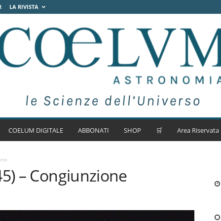
R
LA RIVISTA
COELUM DIGITALE
ABBONATI
SHOP
🛒
Area Riservata
one
45) – Congiunzione