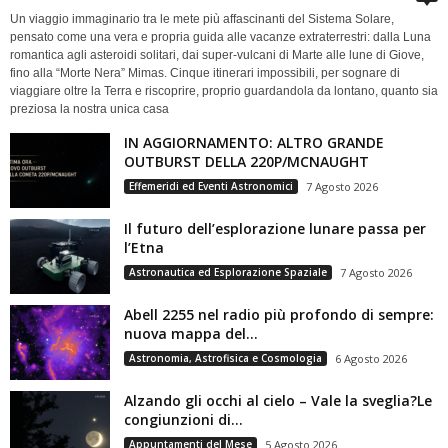
Un viaggio immaginario tra le mete più affascinanti del Sistema Solare,
pensato come una vera e propria guida alle vacanze extraterrestri: dalla Luna
romantica agli asteroidi solitari, dai super-vulcani di Marte alle lune di Giove,
fino alla “Morte Nera” Mimas. Cinque itinerari impossibili, per sognare di
viaggiare oltre la Terra e riscoprire, proprio guardandola da lontano, quanto sia
preziosa la nostra unica casa
IN AGGIORNAMENTO: ALTRO GRANDE
OUTBURST DELLA 220P/MCNAUGHT
Effemeridi ed Eventi Astronomici
7 Agosto 2026
Il futuro dell’esplorazione lunare passa per
l’Etna
Astronautica ed Esplorazione Spaziale
7 Agosto 2026
Abell 2255 nel radio più profondo di sempre:
nuova mappa del...
Astronomia, Astrofisica e Cosmologia
6 Agosto 2026
Alzando gli occhi al cielo – Vale la sveglia?Le
congiunzioni di...
Appuntamenti del Mese
5 Agosto 2026