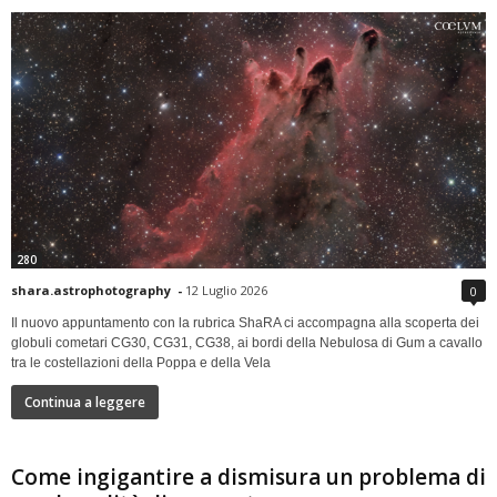
280
shara.astrophotography
-
12 Luglio 2026
0
Il nuovo appuntamento con la rubrica ShaRA ci accompagna alla scoperta dei
globuli cometari CG30, CG31, CG38, ai bordi della Nebulosa di Gum a cavallo
tra le costellazioni della Poppa e della Vela
Continua a leggere
Come ingigantire a dismisura un problema di