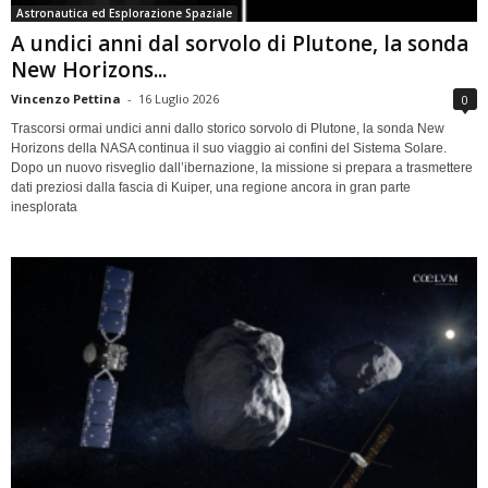
Astronautica ed Esplorazione Spaziale
A undici anni dal sorvolo di Plutone, la sonda
New Horizons...
Vincenzo Pettina
-
16 Luglio 2026
0
Trascorsi ormai undici anni dallo storico sorvolo di Plutone, la sonda New
Horizons della NASA continua il suo viaggio ai confini del Sistema Solare.
Dopo un nuovo risveglio dall’ibernazione, la missione si prepara a trasmettere
dati preziosi dalla fascia di Kuiper, una regione ancora in gran parte
inesplorata