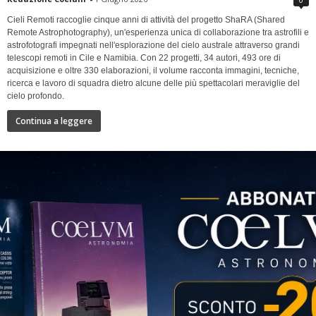
Cieli Remoti raccoglie cinque anni di attività del progetto ShaRA (Shared
Remote Astrophotography), un'esperienza unica di collaborazione tra astrofili e
astrofotografi impegnati nell'esplorazione del cielo australe attraverso grandi
telescopi remoti in Cile e Namibia. Con 22 progetti, 34 autori, 493 ore di
acquisizione e oltre 330 elaborazioni, il volume racconta immagini, tecniche,
ricerca e lavoro di squadra dietro alcune delle più spettacolari meraviglie del
cielo profondo.
Continua a leggere