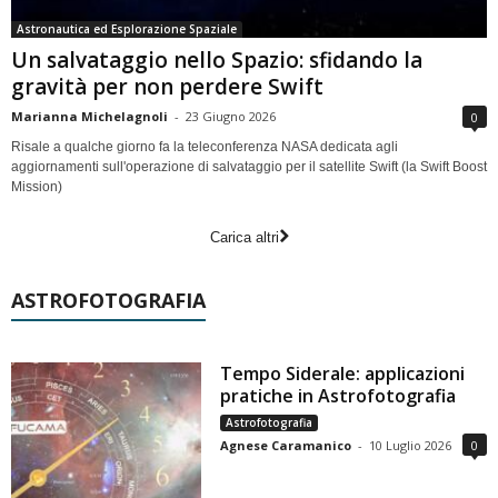
Astronautica ed Esplorazione Spaziale
Un salvataggio nello Spazio: sfidando la
gravità per non perdere Swift
Marianna Michelagnoli
-
23 Giugno 2026
0
Risale a qualche giorno fa la teleconferenza NASA dedicata agli
aggiornamenti sull'operazione di salvataggio per il satellite Swift (la Swift Boost
Mission)
Carica altri
ASTROFOTOGRAFIA
Tempo Siderale: applicazioni
pratiche in Astrofotografia
Astrofotografia
Agnese Caramanico
-
10 Luglio 2026
0