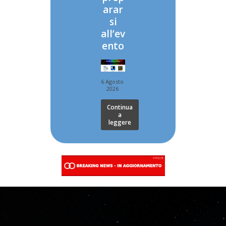
arar
si
all’ev
ento
6 Agosto
2026
Continua
a
leggere