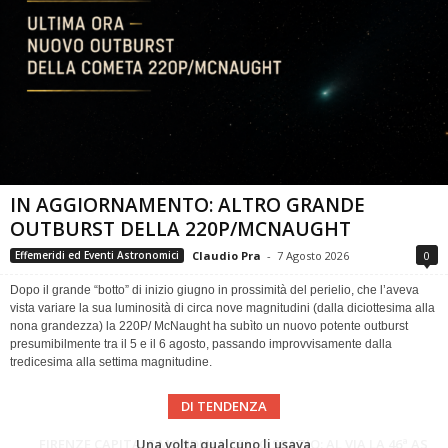
IN AGGIORNAMENTO: ALTRO GRANDE
OUTBURST DELLA 220P/MCNAUGHT
Claudio Pra
-
7 Agosto 2026
0
Effemeridi ed Eventi Astronomici
Dopo il grande “botto” di inizio giugno in prossimità del perielio, che l’aveva
vista variare la sua luminosità di circa nove magnitudini (dalla diciottesima alla
nona grandezza) la 220P/ McNaught ha subìto un nuovo potente outburst
presumibilmente tra il 5 e il 6 agosto, passando improvvisamente dalla
tredicesima alla settima magnitudine.
DI TENDENZA
Cielo del Mese di Agosto 2026
FIRENZE CAPITALE MONDIALE DELLO SPAZIO: AL VIA LA 46ª ASSEMBLEA SCIENTIFICA DEL COSPAR