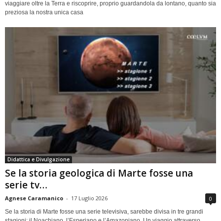
viaggiare oltre la Terra e riscoprire, proprio guardandola da lontano, quanto sia
preziosa la nostra unica casa
Didattica e Divulgazione
Se la storia geologica di Marte fosse una
serie tv…
Agnese Caramanico
-
17 Luglio 2026
0
Se la storia di Marte fosse una serie televisiva, sarebbe divisa in tre grandi
stagioni: il Noachiano, l’Esperiano e l’Amazoniano. Un viaggio attraverso