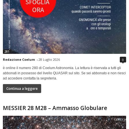
281
Redazione Coelum
-
28 Luglio 2026
0
è online il numero 280 di Coelum Astronomia. La lettura è riservata a tutti gli
abbonati in possesso del livello QUASAR sul sito. Se sei abbonato e non riesci
ad accedere contatta la segreteria.
Continua a leggere
MESSIER 28 M28 – Ammasso Globulare