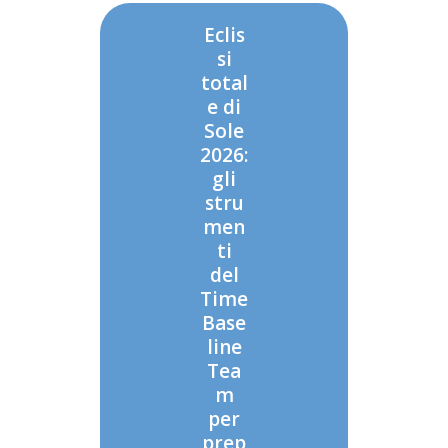
Eclis
si
total
e di
Sole
2026:
gli
stru
men
ti
del
Time
Base
line
Tea
m
per
prep