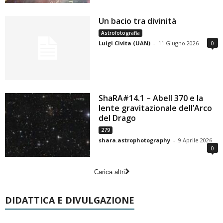
Un bacio tra divinità
Astrofotografia
Luigi Civita (UAN)
-
11 Giugno 2026
0
ShaRA#14.1 – Abell 370 e la
lente gravitazionale dell’Arco
del Drago
279
shara.astrophotography
-
9 Aprile 2026
0
Carica altri
DIDATTICA E DIVULGAZIONE