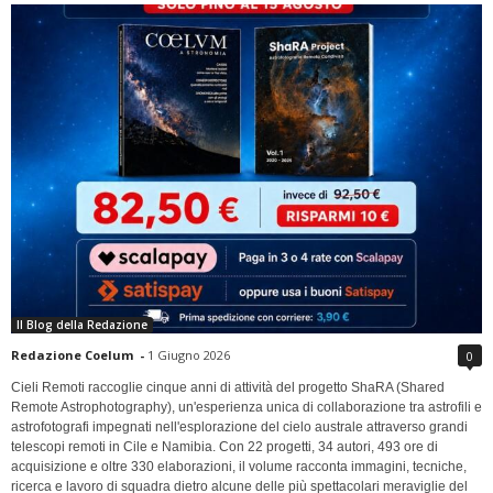
Il Blog della Redazione
Redazione Coelum
-
1 Giugno 2026
0
Cieli Remoti raccoglie cinque anni di attività del progetto ShaRA (Shared
Remote Astrophotography), un'esperienza unica di collaborazione tra astrofili e
astrofotografi impegnati nell'esplorazione del cielo australe attraverso grandi
telescopi remoti in Cile e Namibia. Con 22 progetti, 34 autori, 493 ore di
acquisizione e oltre 330 elaborazioni, il volume racconta immagini, tecniche,
ricerca e lavoro di squadra dietro alcune delle più spettacolari meraviglie del