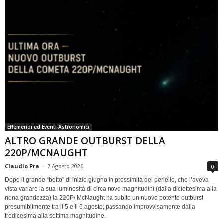
Effemeridi ed Eventi Astronomici
ALTRO GRANDE OUTBURST DELLA
220P/MCNAUGHT
Claudio Pra
-
7 Agosto 2026
0
Dopo il grande “botto” di inizio giugno in prossimità del perielio, che l’aveva
vista variare la sua luminosità di circa nove magnitudini (dalla diciottesima alla
nona grandezza) la 220P/ McNaught ha subìto un nuovo potente outburst
presumibilmente tra il 5 e il 6 agosto, passando improvvisamente dalla
tredicesima alla settima magnitudine.