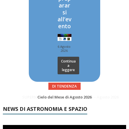
arar
si
all’ev
ento
6 Agosto
2026
Continua
a
leggere
DI TENDENZA
SUPERNOVAE aggiornamenti del mese – Agosto 2026
Le Comete del mese di Agosto: LA 10P/TEMPEL AL PERIELIO
NEWS DI ASTRONOMIA E SPAZIO