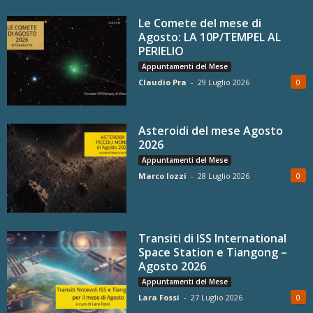
Le Comete del mese di
Agosto: LA 10P/TEMPEL AL
PERIELIO
Appuntamenti del Mese
Claudio Pra
-
29 Luglio 2026
0
Asteroidi del mese Agosto
2026
Appuntamenti del Mese
Marco Iozzi
-
28 Luglio 2026
0
Transiti di ISS International
Space Station e Tiangong –
Agosto 2026
Appuntamenti del Mese
Lara Fossi
-
27 Luglio 2026
0