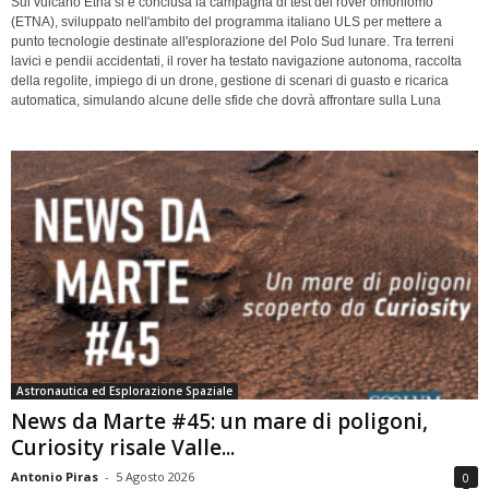
Sul vulcano Etna si è conclusa la campagna di test del rover omoniomo
(ETNA), sviluppato nell'ambito del programma italiano ULS per mettere a
punto tecnologie destinate all'esplorazione del Polo Sud lunare. Tra terreni
lavici e pendii accidentati, il rover ha testato navigazione autonoma, raccolta
della regolite, impiego di un drone, gestione di scenari di guasto e ricarica
automatica, simulando alcune delle sfide che dovrà affrontare sulla Luna
Astronautica ed Esplorazione Spaziale
News da Marte #45: un mare di poligoni,
Curiosity risale Valle...
Antonio Piras
-
5 Agosto 2026
0