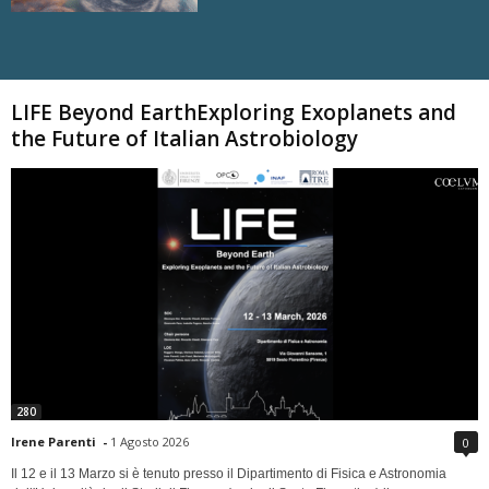
Carica altri
LIFE Beyond EarthExploring Exoplanets and
the Future of Italian Astrobiology
280
Irene Parenti
-
1 Agosto 2026
0
Il 12 e il 13 Marzo si è tenuto presso il Dipartimento di Fisica e Astronomia