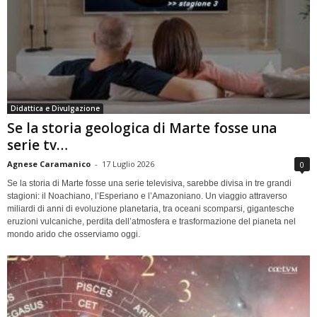
Didattica e Divulgazione
Se la storia geologica di Marte fosse una
serie tv…
Agnese Caramanico
-
17 Luglio 2026
0
Se la storia di Marte fosse una serie televisiva, sarebbe divisa in tre grandi
stagioni: il Noachiano, l’Esperiano e l’Amazoniano. Un viaggio attraverso
miliardi di anni di evoluzione planetaria, tra oceani scomparsi, gigantesche
eruzioni vulcaniche, perdita dell’atmosfera e trasformazione del pianeta nel
mondo arido che osserviamo oggi.