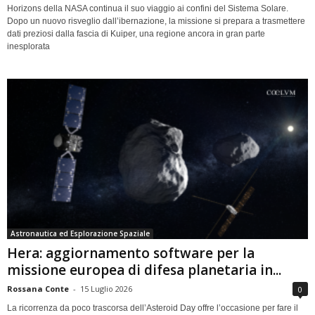
Horizons della NASA continua il suo viaggio ai confini del Sistema Solare.
Dopo un nuovo risveglio dall’ibernazione, la missione si prepara a trasmettere
dati preziosi dalla fascia di Kuiper, una regione ancora in gran parte
inesplorata
Astronautica ed Esplorazione Spaziale
Hera: aggiornamento software per la
missione europea di difesa planetaria in...
Rossana Conte
-
15 Luglio 2026
0
La ricorrenza da poco trascorsa dell’Asteroid Day offre l’occasione per fare il