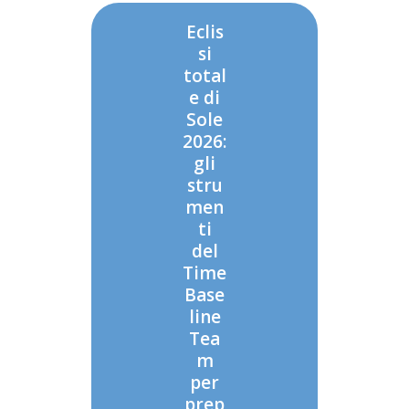
Eclis
si
total
e di
Sole
2026:
gli
stru
men
ti
del
Time
Base
line
Tea
m
per
prep