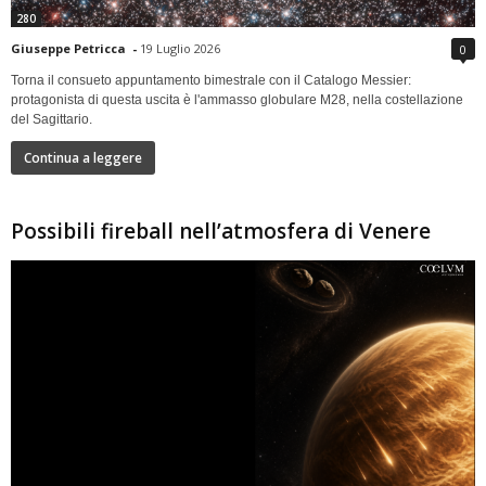
280
Giuseppe Petricca
-
19 Luglio 2026
0
Torna il consueto appuntamento bimestrale con il Catalogo Messier:
protagonista di questa uscita è l'ammasso globulare M28, nella costellazione
del Sagittario.
Continua a leggere
Possibili fireball nell’atmosfera di Venere