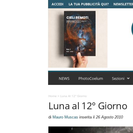
ACCEDI
LA TUA PUBBLICITÀ QUI?
NEWSLETTE
C
o
NEWS
PhotoCoelum
Sezioni
e
l
u
Home
>
Luna Al 12° Giorno
Luna al 12° Giorno
m
A
s
di
Mauro Muscas
inserita il
26 Agosto 2010
t
r
o