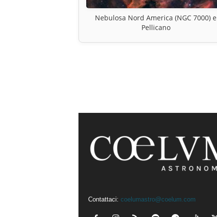
Nebulosa Nord America (NGC 7000) e
Pellicano
Contattaci:
coelumastro@coelum.com