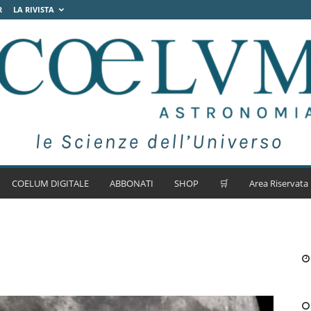
R
LA RIVISTA
COELUM DIGITALE
ABBONATI
SHOP
🛒
Area Riservata