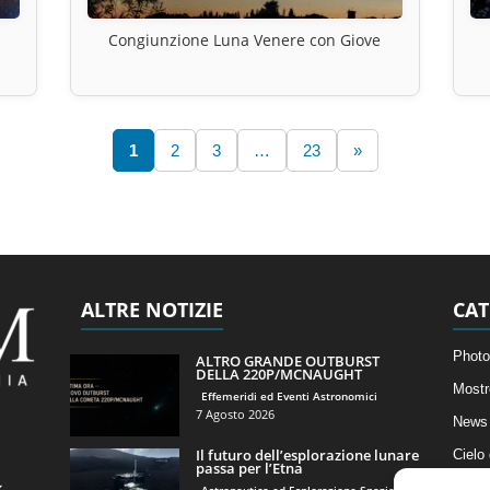
Congiunzione Luna Venere con Giove
1
2
3
…
23
»
ALTRE NOTIZIE
CAT
Photo
ALTRO GRANDE OUTBURST
DELLA 220P/MCNAUGHT
Mostr
Effemeridi ed Eventi Astronomici
7 Agosto 2026
News 
Il futuro dell’esplorazione lunare
Cielo
passa per l’Etna
Astro
Astronautica ed Esplorazione Spaziale