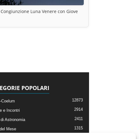
Congiunzione Luna Venere con Giove
EGORIE POPOLARI
12873
-Coelum
2914
e e Incontri
2411
di Astronomia
1315
 del Mese
365
nomia, Astrofisica e Cosmologia