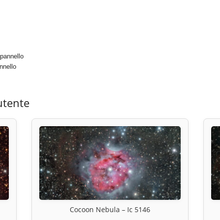
pannello
nnello
utente
Cocoon Nebula – Ic 5146