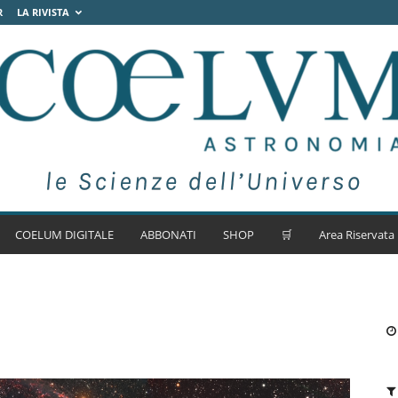
R
LA RIVISTA
COELUM DIGITALE
ABBONATI
SHOP
🛒
Area Riservata