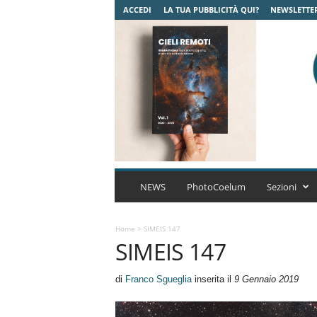
ACCEDI
LA TUA PUBBLICITÀ QUI?
NEWSLETTE
C
o
NEWS
PhotoCoelum
Sezioni
e
l
u
Home
>
SIMEIS 147
SIMEIS 147
m
A
s
di
Franco Sgueglia
inserita il
9 Gennaio 2019
t
r
o