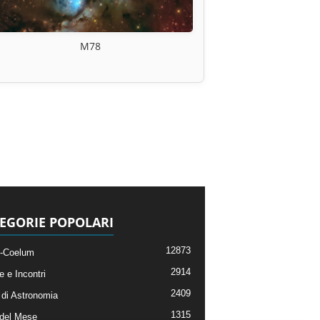
M78
EGORIE POPOLARI
12873
-Coelum
2914
e e Incontri
2409
di Astronomia
1315
 del Mese