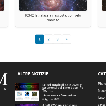
IC342 la galassia nascosta, con velo
rimosso
1
2
3
»
ALTRE NOTIZIE
CAT
Photo
Eclissi totale di Sole 2026: gli
strumenti del Time Baseline
Team...
Mostr
Astrotecnica e Osservazione
News 
6 Agosto 2026
Abell 2255 nel radio più
Cielo