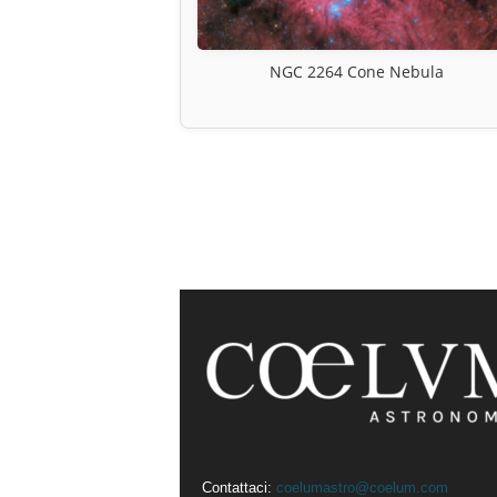
NGC 2264 Cone Nebula
Contattaci:
coelumastro@coelum.com