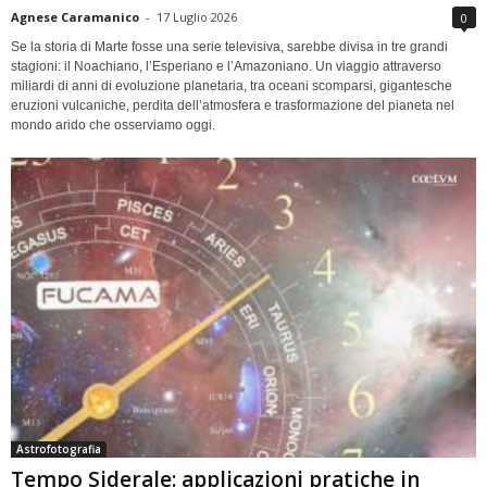
Agnese Caramanico
-
17 Luglio 2026
0
Se la storia di Marte fosse una serie televisiva, sarebbe divisa in tre grandi
stagioni: il Noachiano, l’Esperiano e l’Amazoniano. Un viaggio attraverso
miliardi di anni di evoluzione planetaria, tra oceani scomparsi, gigantesche
eruzioni vulcaniche, perdita dell’atmosfera e trasformazione del pianeta nel
mondo arido che osserviamo oggi.
Astrofotografia
Tempo Siderale: applicazioni pratiche in