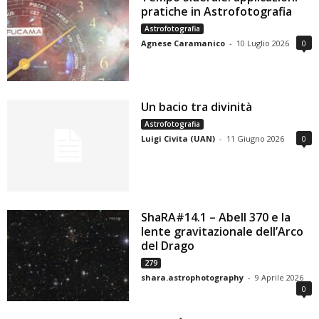
pratiche in Astrofotografia
Astrofotografia
Agnese Caramanico
-
10 Luglio 2026
0
Un bacio tra divinità
Astrofotografia
Luigi Civita (UAN)
-
11 Giugno 2026
0
ShaRA#14.1 – Abell 370 e la
lente gravitazionale dell’Arco
del Drago
279
shara.astrophotography
-
9 Aprile 2026
0