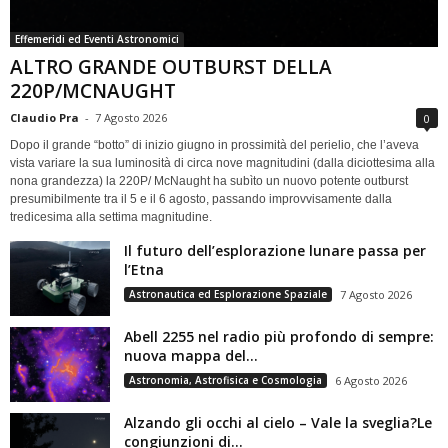
Effemeridi ed Eventi Astronomici
ALTRO GRANDE OUTBURST DELLA
220P/MCNAUGHT
Claudio Pra
-
7 Agosto 2026
0
Dopo il grande “botto” di inizio giugno in prossimità del perielio, che l’aveva
vista variare la sua luminosità di circa nove magnitudini (dalla diciottesima alla
nona grandezza) la 220P/ McNaught ha subìto un nuovo potente outburst
presumibilmente tra il 5 e il 6 agosto, passando improvvisamente dalla
tredicesima alla settima magnitudine.
Il futuro dell’esplorazione lunare passa per
l’Etna
Astronautica ed Esplorazione Spaziale
7 Agosto 2026
Abell 2255 nel radio più profondo di sempre:
nuova mappa del...
Astronomia, Astrofisica e Cosmologia
6 Agosto 2026
Alzando gli occhi al cielo – Vale la sveglia?Le
congiunzioni di...