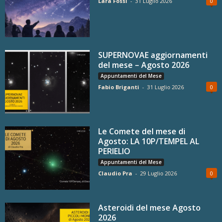
Lara Fossi
-
31 Luglio 2026
0
SUPERNOVAE aggiornamenti
del mese – Agosto 2026
Appuntamenti del Mese
Fabio Briganti
-
31 Luglio 2026
0
Le Comete del mese di
Agosto: LA 10P/TEMPEL AL
PERIELIO
Appuntamenti del Mese
Claudio Pra
-
29 Luglio 2026
0
Asteroidi del mese Agosto
2026