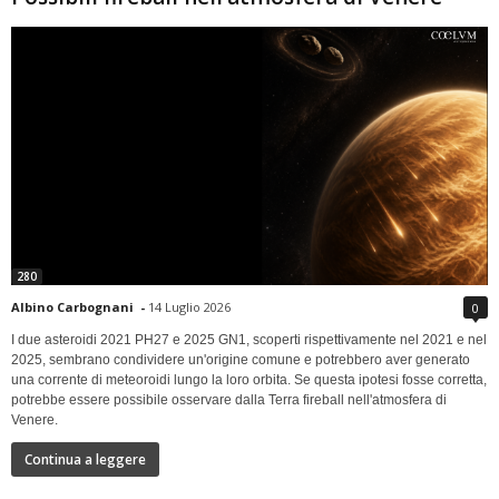
280
Albino Carbognani
-
14 Luglio 2026
0
I due asteroidi 2021 PH27 e 2025 GN1, scoperti rispettivamente nel 2021 e nel
2025, sembrano condividere un'origine comune e potrebbero aver generato
una corrente di meteoroidi lungo la loro orbita. Se questa ipotesi fosse corretta,
potrebbe essere possibile osservare dalla Terra fireball nell'atmosfera di
Venere.
Continua a leggere