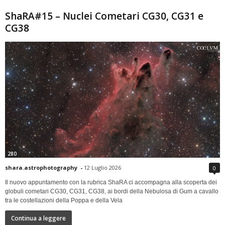
ShaRA#15 – Nuclei Cometari CG30, CG31 e
CG38
280
shara.astrophotography
-
12 Luglio 2026
0
Il nuovo appuntamento con la rubrica ShaRA ci accompagna alla scoperta dei
globuli cometari CG30, CG31, CG38, ai bordi della Nebulosa di Gum a cavallo
tra le costellazioni della Poppa e della Vela
Continua a leggere