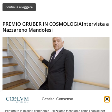
Continua a leggere
PREMIO GRUBER IN COSMOLOGIAIntervista a
Nazzareno Mandolesi
280
Gestisci Consenso
Frida Paolella
-
16 Giugno 2026
0
Intervista al professor Nazzareno Mandolesi, tra i protagonisti della cosmologia
Per fornire le migliori esperienze, utilizziamo tecnologie come i cookie per
spaziale europea e della missione Planck. Il dialogo ripercorre i principali