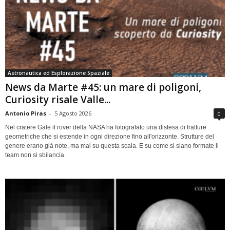
Astronautica ed Esplorazione Spaziale
News da Marte #45: un mare di poligoni,
Curiosity risale Valle...
Antonio Piras
-
5 Agosto 2026
0
Nel cratere Gale il rover della NASA ha fotografato una distesa di fratture
geometriche che si estende in ogni direzione fino all'orizzonte. Strutture del
genere erano già note, ma mai su questa scala. E su come si siano formate il
team non si sbilancia.