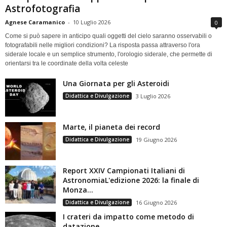
Astrofotografia
Agnese Caramanico
-
10 Luglio 2026
0
Come si può sapere in anticipo quali oggetti del cielo saranno osservabili o
fotografabili nelle migliori condizioni? La risposta passa attraverso l'ora
siderale locale e un semplice strumento, l'orologio siderale, che permette di
orientarsi tra le coordinate della volta celeste
Una Giornata per gli Asteroidi
Didattica e Divulgazione
3 Luglio 2026
Marte, il pianeta dei record
Didattica e Divulgazione
19 Giugno 2026
Report XXIV Campionati Italiani di
AstronomiaL'edizione 2026: la finale di
Monza...
Didattica e Divulgazione
16 Giugno 2026
I crateri da impatto come metodo di
datazione