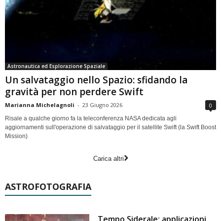
Astronautica ed Esplorazione Spaziale
Un salvataggio nello Spazio: sfidando la
gravità per non perdere Swift
Marianna Michelagnoli
-
23 Giugno 2026
0
Risale a qualche giorno fa la teleconferenza NASA dedicata agli
aggiornamenti sull'operazione di salvataggio per il satellite Swift (la Swift Boost
Mission)
Carica altri
ASTROFOTOGRAFIA
Tempo Siderale: applicazioni