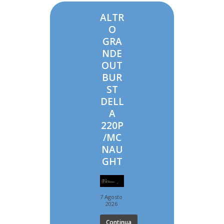
ALTR
O
GRA
NDE
OUT
BUR
ST
DELL
A
220P
/MC
NAU
GHT
7 Agosto
2026
Continua