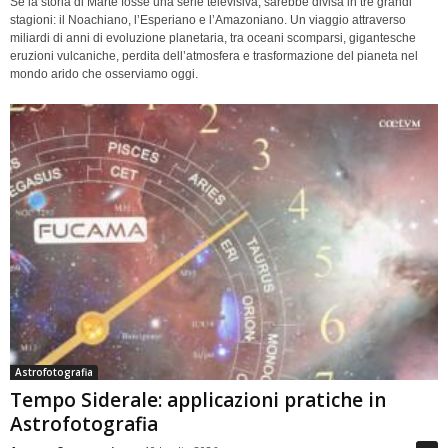
Se la storia di Marte fosse una serie televisiva, sarebbe divisa in tre grandi
stagioni: il Noachiano, l’Esperiano e l’Amazoniano. Un viaggio attraverso
miliardi di anni di evoluzione planetaria, tra oceani scomparsi, gigantesche
eruzioni vulcaniche, perdita dell’atmosfera e trasformazione del pianeta nel
mondo arido che osserviamo oggi.
Astrofotografia
Tempo Siderale: applicazioni pratiche in
Astrofotografia