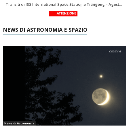
Le costellazioni di Agosto 2026: Delfino
La Luna del Mese – Agosto 2026
NEWS DI ASTRONOMIA E SPAZIO
News di Astronomia