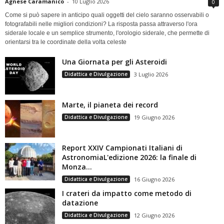
Agnese Caramanico
-
10 Luglio 2026
0
Come si può sapere in anticipo quali oggetti del cielo saranno osservabili o
fotografabili nelle migliori condizioni? La risposta passa attraverso l'ora
siderale locale e un semplice strumento, l'orologio siderale, che permette di
orientarsi tra le coordinate della volta celeste
Una Giornata per gli Asteroidi
Didattica e Divulgazione
3 Luglio 2026
Marte, il pianeta dei record
Didattica e Divulgazione
19 Giugno 2026
Report XXIV Campionati Italiani di
AstronomiaL'edizione 2026: la finale di
Monza...
Didattica e Divulgazione
16 Giugno 2026
I crateri da impatto come metodo di
datazione
Didattica e Divulgazione
12 Giugno 2026