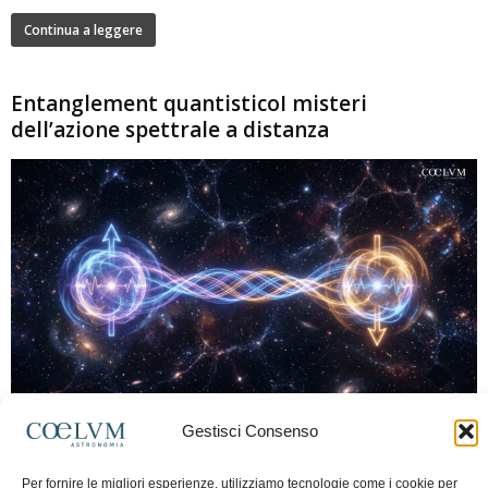
Continua a leggere
Entanglement quantisticoI misteri
dell’azione spettrale a distanza
280
Gestisci Consenso
Marco Lorrai
-
15 Giugno 2026
0
L'entanglement quantistico è uno dei fenomeni più sorprendenti della fisica
Per fornire le migliori esperienze, utilizziamo tecnologie come i cookie per
moderna: due particelle possono mostrare correlazioni che sembrano ignorare