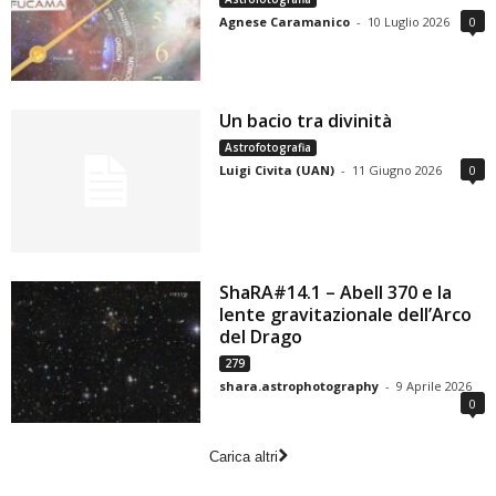
Agnese Caramanico
-
10 Luglio 2026
0
Un bacio tra divinità
Astrofotografia
Luigi Civita (UAN)
-
11 Giugno 2026
0
ShaRA#14.1 – Abell 370 e la
lente gravitazionale dell’Arco
del Drago
279
shara.astrophotography
-
9 Aprile 2026
0
Carica altri