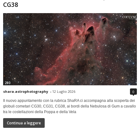
CG38
280
shara.astrophotography
-
12 Luglio 2026
0
Il nuovo appuntamento con la rubrica ShaRA ci accompagna alla scoperta dei
globuli cometari CG30, CG31, CG38, ai bordi della Nebulosa di Gum a cavallo
tra le costellazioni della Poppa e della Vela
Continua a leggere