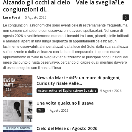
Alzando gli occhi al cielo – Vale la sveglia?Le
congiunzioni di...
Lara Fossi
-
5 Agosto 2026
0
Le congiunzioni astronomiche sono eventi celesti estremamente frequenti, ma
non sempre coincidono con osservazioni davvero spettacolari. Nel corso di
agosto 2026 si verificheranno numerosi incontri tra Luna, pianeti, stelle brillanti
e ammassi aperti in una lunga sequenza di appuntamenti celesti: alcuni
facilmente osservabili, altri penalizzati dalla luce del Sole, dalla scarsa altezza
sull’orizzonte o dalla vicinanza con l’alba o il crepuscolo. In questo nuovo
appuntamento di “Vale la sveglia?” analizzeremo le principali congiunzioni del
mese dal punto di vista osservativo, cercando di capire quali meritino davvero
di essere seguite con il naso all’insù.
News da Marte #45: un mare di poligoni,
Curiosity risale Valle...
Astronautica ed Esplorazione Spaziale
5 Agosto 2026
Una volta qualcuno li usava
280
1 Agosto 2026
Cielo del Mese di Agosto 2026