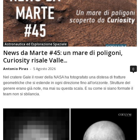
Astronautica ed Esplorazione Spaziale
News da Marte #45: un mare di poligoni,
Curiosity risale Valle...
Antonio Piras
-
5 Agosto 2026
0
Nel cratere Gale il rover della NASA ha fotografato una distesa di fratture
geometriche che si estende in ogni direzione fino all'orizzonte. Strutture del
genere erano già note, ma mai su questa scala. E su come si siano formate il
team non si sbilancia.