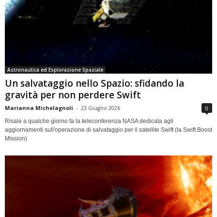
Astronautica ed Esplorazione Spaziale
Un salvataggio nello Spazio: sfidando la
gravità per non perdere Swift
Marianna Michelagnoli
-
23 Giugno 2026
0
Risale a qualche giorno fa la teleconferenza NASA dedicata agli
aggiornamenti sull'operazione di salvataggio per il satellite Swift (la Swift Boost
Mission)