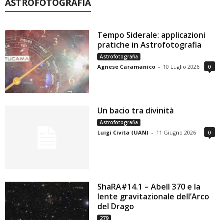
ASTROFOTOGRAFIA
Tempo Siderale: applicazioni
pratiche in Astrofotografia
Astrofotografia
Agnese Caramanico
-
10 Luglio 2026
0
Un bacio tra divinità
Astrofotografia
Luigi Civita (UAN)
-
11 Giugno 2026
0
ShaRA#14.1 – Abell 370 e la
lente gravitazionale dell’Arco
del Drago
279