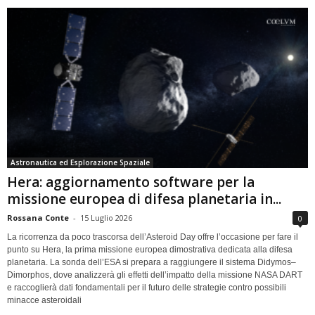
Astronautica ed Esplorazione Spaziale
Hera: aggiornamento software per la
missione europea di difesa planetaria in...
Rossana Conte
-
15 Luglio 2026
0
La ricorrenza da poco trascorsa dell’Asteroid Day offre l’occasione per fare il
punto su Hera, la prima missione europea dimostrativa dedicata alla difesa
planetaria. La sonda dell’ESA si prepara a raggiungere il sistema Didymos–
Dimorphos, dove analizzerà gli effetti dell’impatto della missione NASA DART
e raccoglierà dati fondamentali per il futuro delle strategie contro possibili
minacce asteroidali