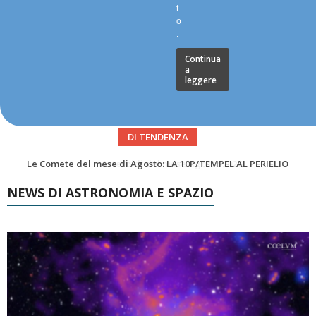
t
o
.
Continua
a
leggere
DI TENDENZA
Asteroidi del mese Agosto 2026
NEWS DI ASTRONOMIA E SPAZIO