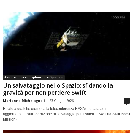
Astronautica ed Esplorazione Spaziale
Un salvataggio nello Spazio: sfidando la
gravità per non perdere Swift
Marianna Michelagnoli
-
23 Giugno 2026
0
Risale a qualche giorno fa la teleconferenza NASA dedicata agli
aggiornamenti sull'operazione di salvataggio per il satellite Swift (la Swift Boost
Mission)