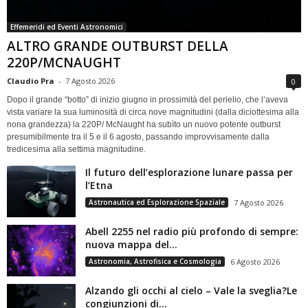
Effemeridi ed Eventi Astronomici
ALTRO GRANDE OUTBURST DELLA
220P/MCNAUGHT
Claudio Pra
-
7 Agosto 2026
0
Dopo il grande “botto” di inizio giugno in prossimità del perielio, che l’aveva
vista variare la sua luminosità di circa nove magnitudini (dalla diciottesima alla
nona grandezza) la 220P/ McNaught ha subìto un nuovo potente outburst
presumibilmente tra il 5 e il 6 agosto, passando improvvisamente dalla
tredicesima alla settima magnitudine.
Il futuro dell’esplorazione lunare passa per
l’Etna
Astronautica ed Esplorazione Spaziale
7 Agosto 2026
Abell 2255 nel radio più profondo di sempre:
nuova mappa del...
Astronomia, Astrofisica e Cosmologia
6 Agosto 2026
Alzando gli occhi al cielo – Vale la sveglia?Le
congiunzioni di...