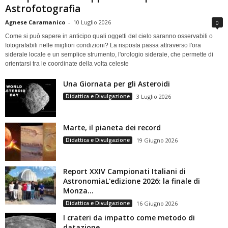
Astrofotografia
Agnese Caramanico
-
10 Luglio 2026
0
Come si può sapere in anticipo quali oggetti del cielo saranno osservabili o
fotografabili nelle migliori condizioni? La risposta passa attraverso l'ora
siderale locale e un semplice strumento, l'orologio siderale, che permette di
orientarsi tra le coordinate della volta celeste
Una Giornata per gli Asteroidi
Didattica e Divulgazione
3 Luglio 2026
Marte, il pianeta dei record
Didattica e Divulgazione
19 Giugno 2026
Report XXIV Campionati Italiani di
AstronomiaL'edizione 2026: la finale di
Monza...
Didattica e Divulgazione
16 Giugno 2026
I crateri da impatto come metodo di
datazione