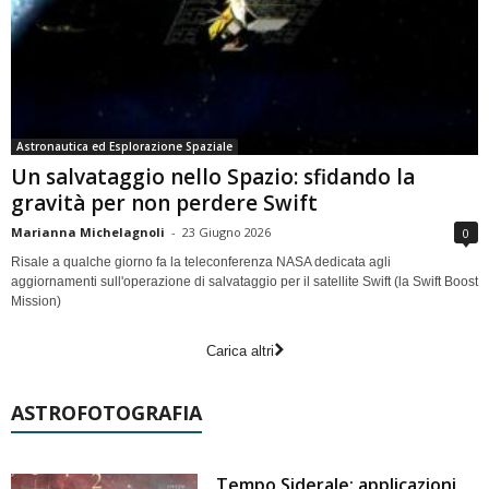
Astronautica ed Esplorazione Spaziale
Un salvataggio nello Spazio: sfidando la
gravità per non perdere Swift
Marianna Michelagnoli
-
23 Giugno 2026
0
Risale a qualche giorno fa la teleconferenza NASA dedicata agli
aggiornamenti sull'operazione di salvataggio per il satellite Swift (la Swift Boost
Mission)
Carica altri
ASTROFOTOGRAFIA
Tempo Siderale: applicazioni