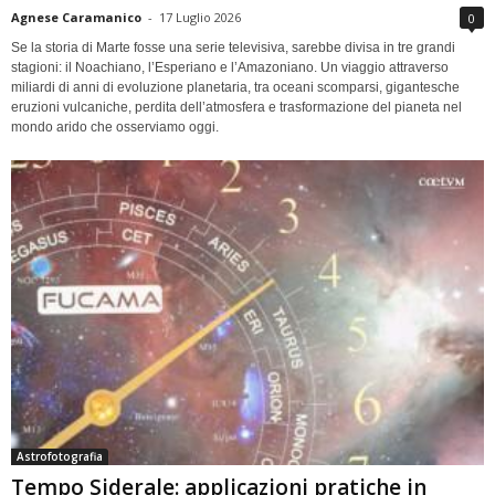
Agnese Caramanico
-
17 Luglio 2026
0
Se la storia di Marte fosse una serie televisiva, sarebbe divisa in tre grandi
stagioni: il Noachiano, l’Esperiano e l’Amazoniano. Un viaggio attraverso
miliardi di anni di evoluzione planetaria, tra oceani scomparsi, gigantesche
eruzioni vulcaniche, perdita dell’atmosfera e trasformazione del pianeta nel
mondo arido che osserviamo oggi.
Astrofotografia
Tempo Siderale: applicazioni pratiche in