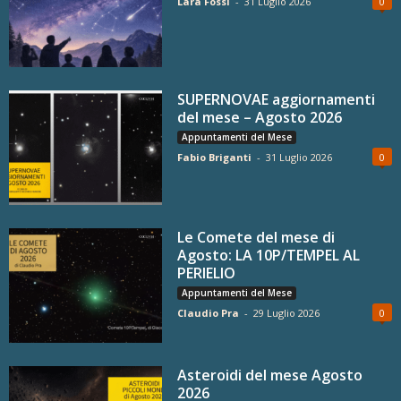
Lara Fossi
-
31 Luglio 2026
0
SUPERNOVAE aggiornamenti
del mese – Agosto 2026
Appuntamenti del Mese
Fabio Briganti
-
31 Luglio 2026
0
Le Comete del mese di
Agosto: LA 10P/TEMPEL AL
PERIELIO
Appuntamenti del Mese
Claudio Pra
-
29 Luglio 2026
0
Asteroidi del mese Agosto
2026