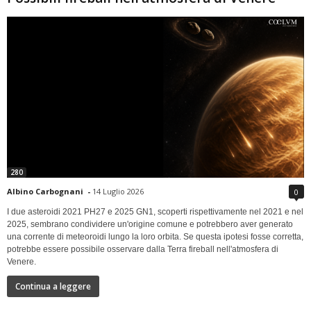
280
Albino Carbognani
-
14 Luglio 2026
0
I due asteroidi 2021 PH27 e 2025 GN1, scoperti rispettivamente nel 2021 e nel
2025, sembrano condividere un'origine comune e potrebbero aver generato
una corrente di meteoroidi lungo la loro orbita. Se questa ipotesi fosse corretta,
potrebbe essere possibile osservare dalla Terra fireball nell'atmosfera di
Venere.
Continua a leggere