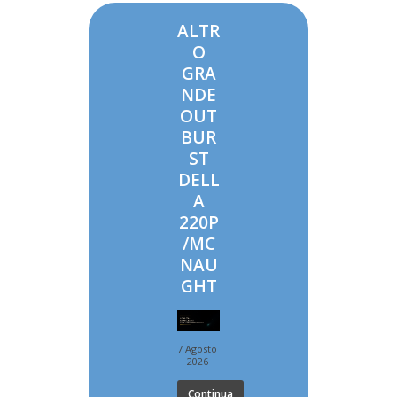
ALTR
O
GRA
NDE
OUT
BUR
ST
DELL
A
220P
/MC
NAU
GHT
7 Agosto
2026
Continua