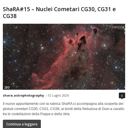
ShaRA#15 – Nuclei Cometari CG30, CG31 e
CG38
280
shara.astrophotography
-
12 Luglio 2026
0
Il nuovo appuntamento con la rubrica ShaRA ci accompagna alla scoperta dei
globuli cometari CG30, CG31, CG38, ai bordi della Nebulosa di Gum a cavallo
tra le costellazioni della Poppa e della Vela
Continua a leggere