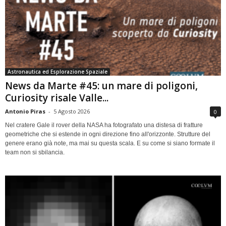
Astronautica ed Esplorazione Spaziale
News da Marte #45: un mare di poligoni,
Curiosity risale Valle...
Antonio Piras
-
5 Agosto 2026
0
Nel cratere Gale il rover della NASA ha fotografato una distesa di fratture
geometriche che si estende in ogni direzione fino all'orizzonte. Strutture del
genere erano già note, ma mai su questa scala. E su come si siano formate il
team non si sbilancia.