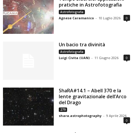
pratiche in Astrofotografia
Astrofotografia
Agnese Caramanico
-
10 Luglio 2026
0
Un bacio tra divinità
Astrofotografia
Luigi Civita (UAN)
-
11 Giugno 2026
0
ShaRA#14.1 – Abell 370 e la
lente gravitazionale dell’Arco
del Drago
279
shara.astrophotography
-
9 Aprile 2026
0