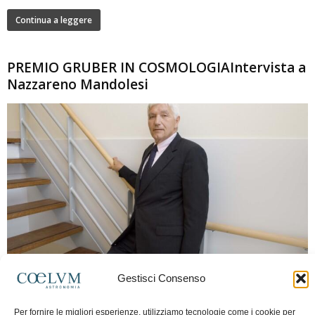
Continua a leggere
PREMIO GRUBER IN COSMOLOGIAIntervista a
Nazzareno Mandolesi
280
Gestisci Consenso
Frida Paolella
-
16 Giugno 2026
0
Intervista al professor Nazzareno Mandolesi, tra i protagonisti della cosmologia
Per fornire le migliori esperienze, utilizziamo tecnologie come i cookie per
spaziale europea e della missione Planck. Il dialogo ripercorre i principali