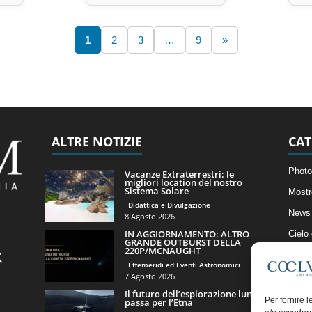
1
2
3
…
9
»
ALTRE NOTIZIE
CAT
Photo
Vacanze Extraterrestri: le
migliori location del nostro
Sistema Solare
Mostr
Didattica e Divulgazione
News 
8 Agosto 2026
IN AGGIORNAMENTO: ALTRO
Cielo
GRANDE OUTBURST DELLA
220P/MCNAUGHT
Astro
Effemeridi ed Eventi Astronomici
Artico
7 Agosto 2026
Il futuro dell’esplorazione lunare
Il Bl
Per fornire 
passa per l’Etna