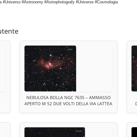
a #Universo #Astronomy #Astrophotografy #Universe #Cosmologia
utente
NEBULOSA BOLLA NGC 7635 – AMMASSO
APERTO M 52 DUE VOLTI DELLA VIA LATTEA
CA
VISIBILI NELLO STESSO CAMPO MA
R
NO
LONTANI NELLO SPAZIO