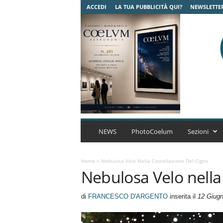
ACCEDI
LA TUA PUBBLICITÀ QUI?
NEWSLETTE
C
o
NEWS
PhotoCoelum
Sezioni
e
l
u
Home
>
Nebulosa Velo Nella Costellazione Del Cigno
Nebulosa Velo nella 
m
A
s
di
FRANCESCO D'ARGENTO
inserita il
12 Giug
t
r
o