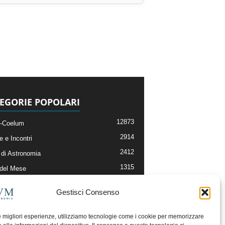
EGORIE POPOLARI
12873
-Coelum
2914
e e Incontri
2412
di Astronomia
1315
 del Mese
365
nomia, Astrofisica e Cosmologia
Gestisci Consenso
268
li e Risorse On-Line
192
og della Redazione
le migliori esperienze, utilizziamo tecnologie come i cookie per memorizzare