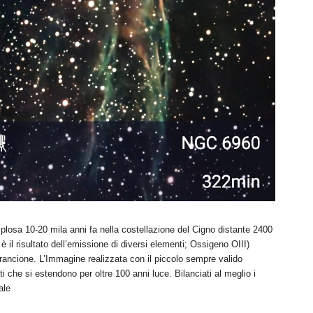
losa 10-20 mila anni fa nella costellazione del Cigno distante 2400
 è il risultato dell’emissione di diversi elementi; Ossigeno OIII)
ancione. L’Immagine realizzata con il piccolo sempre valido
i che si estendono per oltre 100 anni luce. Bilanciati al meglio i
ale