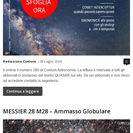
281
Redazione Coelum
-
28 Luglio 2026
0
è online il numero 280 di Coelum Astronomia. La lettura è riservata a tutti gli
abbonati in possesso del livello QUASAR sul sito. Se sei abbonato e non riesci
ad accedere contatta la segreteria.
Continua a leggere
MESSIER 28 M28 – Ammasso Globulare