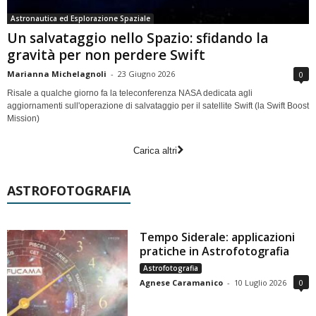
Astronautica ed Esplorazione Spaziale
Un salvataggio nello Spazio: sfidando la
gravità per non perdere Swift
Marianna Michelagnoli
-
23 Giugno 2026
0
Risale a qualche giorno fa la teleconferenza NASA dedicata agli
aggiornamenti sull'operazione di salvataggio per il satellite Swift (la Swift Boost
Mission)
Carica altri
ASTROFOTOGRAFIA
Tempo Siderale: applicazioni
pratiche in Astrofotografia
Astrofotografia
Agnese Caramanico
-
10 Luglio 2026
0