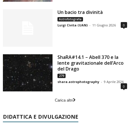
Un bacio tra divinità
Astrofotografia
Luigi Civita (UAN)
-
11 Giugno 2026
0
ShaRA#14.1 – Abell 370 e la
lente gravitazionale dell’Arco
del Drago
279
shara.astrophotography
-
9 Aprile 2026
0
Carica altri
DIDATTICA E DIVULGAZIONE