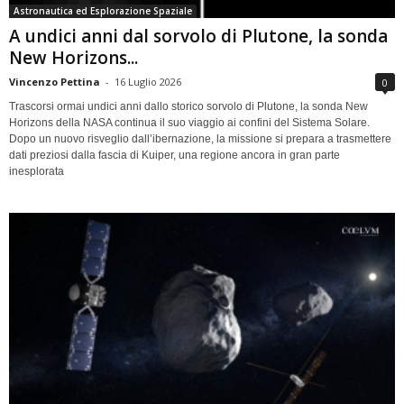
Astronautica ed Esplorazione Spaziale
A undici anni dal sorvolo di Plutone, la sonda
New Horizons...
Vincenzo Pettina
-
16 Luglio 2026
0
Trascorsi ormai undici anni dallo storico sorvolo di Plutone, la sonda New
Horizons della NASA continua il suo viaggio ai confini del Sistema Solare.
Dopo un nuovo risveglio dall’ibernazione, la missione si prepara a trasmettere
dati preziosi dalla fascia di Kuiper, una regione ancora in gran parte
inesplorata