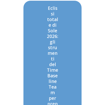
Eclis
si
total
e di
Sole
2026:
gli
stru
men
ti
del
Time
Base
line
Tea
m
per
prep