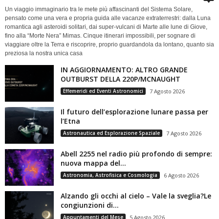
Un viaggio immaginario tra le mete più affascinanti del Sistema Solare,
pensato come una vera e propria guida alle vacanze extraterrestri: dalla Luna
romantica agli asteroidi solitari, dai super-vulcani di Marte alle lune di Giove,
fino alla “Morte Nera” Mimas. Cinque itinerari impossibili, per sognare di
viaggiare oltre la Terra e riscoprire, proprio guardandola da lontano, quanto sia
preziosa la nostra unica casa
IN AGGIORNAMENTO: ALTRO GRANDE
OUTBURST DELLA 220P/MCNAUGHT
Effemeridi ed Eventi Astronomici
7 Agosto 2026
Il futuro dell’esplorazione lunare passa per
l’Etna
Astronautica ed Esplorazione Spaziale
7 Agosto 2026
Abell 2255 nel radio più profondo di sempre:
nuova mappa del...
Astronomia, Astrofisica e Cosmologia
6 Agosto 2026
Alzando gli occhi al cielo – Vale la sveglia?Le
congiunzioni di...
Appuntamenti del Mese
5 Agosto 2026