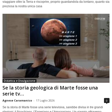
viaggiare oltre la Terra e riscoprire, proprio guardandola da lontano, quanto sia
preziosa la nostra unica casa
Didattica e Divulgazione
Se la storia geologica di Marte fosse una
serie tv…
Agnese Caramanico
-
17 Luglio 2026
0
Se la storia di Marte fosse una serie televisiva, sarebbe divisa in tre grandi
stagioni: il Noachiano, l’Esperiano e l’Amazoniano. Un viaggio attraverso