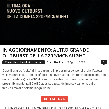
IN AGGIORNAMENTO: ALTRO GRANDE
OUTBURST DELLA 220P/MCNAUGHT
Claudio Pra
-
7 Agosto 2026
0
Effemeridi ed Eventi Astronomici
Dopo il grande “botto” di inizio giugno in prossimità del perielio, che l’aveva
vista variare la sua luminosità di circa nove magnitudini (dalla diciottesima alla
nona grandezza) la 220P/ McNaught ha subìto un nuovo potente outburst
presumibilmente tra il 5 e il 6 agosto, passando improvvisamente dalla
tredicesima alla settima magnitudine.
DI TENDENZA
Cielo del Mese di Agosto 2026