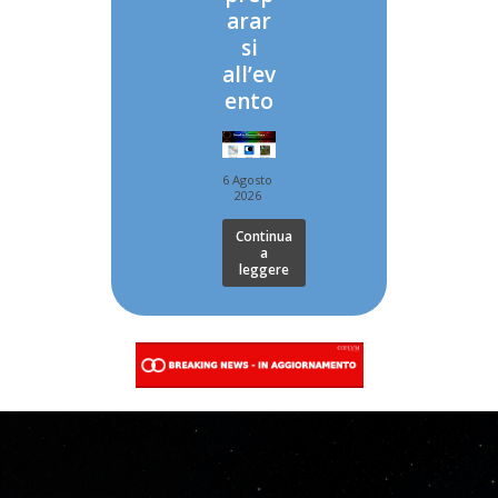
arar
si
all’ev
ento
6 Agosto
2026
Continua
a
leggere