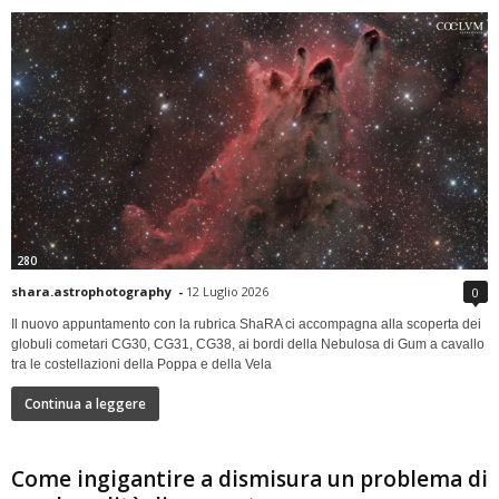
280
shara.astrophotography
-
12 Luglio 2026
0
Il nuovo appuntamento con la rubrica ShaRA ci accompagna alla scoperta dei
globuli cometari CG30, CG31, CG38, ai bordi della Nebulosa di Gum a cavallo
tra le costellazioni della Poppa e della Vela
Continua a leggere
Come ingigantire a dismisura un problema di