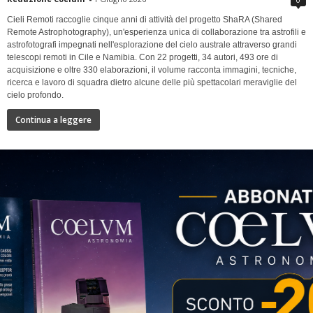
Cieli Remoti raccoglie cinque anni di attività del progetto ShaRA (Shared
Remote Astrophotography), un'esperienza unica di collaborazione tra astrofili e
astrofotografi impegnati nell'esplorazione del cielo australe attraverso grandi
telescopi remoti in Cile e Namibia. Con 22 progetti, 34 autori, 493 ore di
acquisizione e oltre 330 elaborazioni, il volume racconta immagini, tecniche,
ricerca e lavoro di squadra dietro alcune delle più spettacolari meraviglie del
cielo profondo.
Continua a leggere