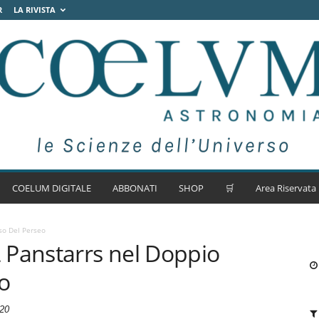
R
LA RIVISTA
COELUM DIGITALE
ABBONATI
SHOP
🛒
Area Riservata
o Del Perseo
 Panstarrs nel Doppio
o
20