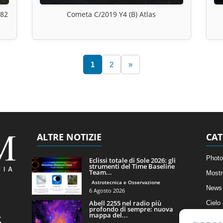
M82
Cometa C/2019 Y4 (B) Atlas
1
2
»
ALTRE NOTIZIE
CAT
Photo
Eclissi totale di Sole 2026: gli
strumenti del Time Baseline
Team...
Mostr
Astrotecnica e Osservazione
News 
6 Agosto 2026
Abell 2255 nel radio più
Cielo
profondo di sempre: nuova
mappa del...
Astro