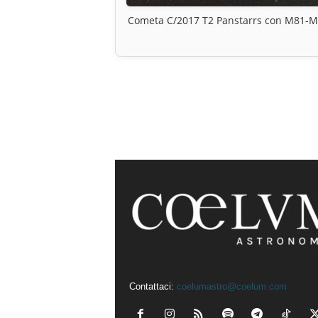
Cometa C/2017 T2 Panstarrs con M81-
Contattaci:
coelumastro@coelum.com