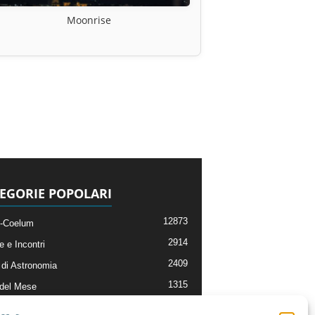
Moonrise
EGORIE POPOLARI
12873
-Coelum
2914
e e Incontri
2409
di Astronomia
1315
 del Mese
365
nomia, Astrofisica e Cosmologia