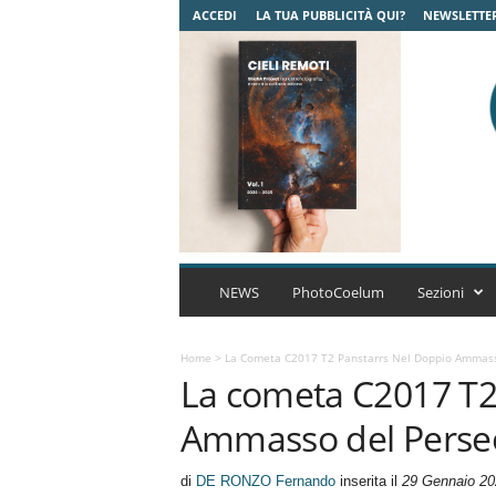
ACCEDI
LA TUA PUBBLICITÀ QUI?
NEWSLETTE
C
o
NEWS
PhotoCoelum
Sezioni
e
l
u
Home
>
La Cometa C2017 T2 Panstarrs Nel Doppio Ammass
La cometa C2017 T2
m
A
Ammasso del Perse
s
t
r
di
DE RONZO Fernando
inserita il
29 Gennaio 20
o