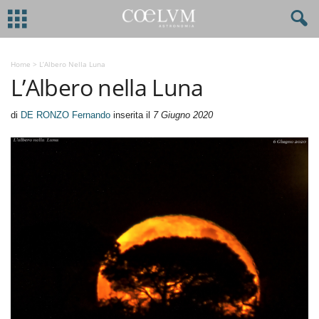
Home
>
L’Albero Nella Luna
L’Albero nella Luna
di
DE RONZO Fernando
inserita il
7 Giugno 2020