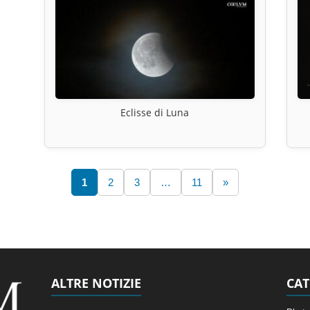
Eclisse di Luna
1
2
3
…
11
»
ALTRE NOTIZIE
CAT