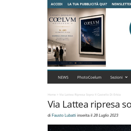
ACCEDI
LA TUA PUBBLICITÀ QUI?
NEWSLETTE
C
o
NEWS
PhotoCoelum
Sezioni
e
l
u
Home
>
Via Lattea Ripresa Sopra Il Castello Di Erbia
Via Lattea ripresa so
m
A
s
di
Fausto Lubatti
inserita il
28 Luglio 2023
t
r
o