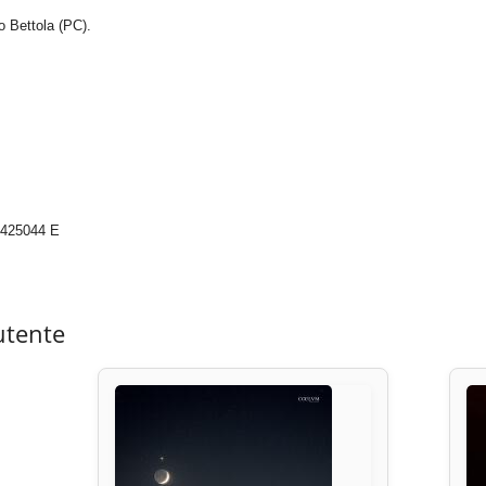
o Bettola (PC).
5425044 E
utente