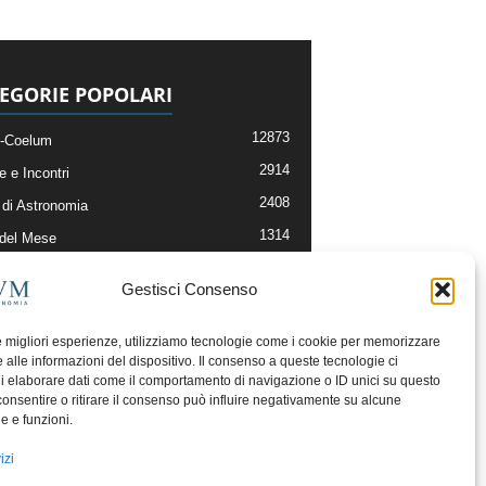
EGORIE POPOLARI
12873
-Coelum
2914
e e Incontri
2408
di Astronomia
1314
 del Mese
364
nomia, Astrofisica e Cosmologia
Gestisci Consenso
268
li e Risorse On-Line
192
og della Redazione
le migliori esperienze, utilizziamo tecnologie come i cookie per memorizzare
 alle informazioni del dispositivo. Il consenso a queste tecnologie ci
i elaborare dati come il comportamento di navigazione o ID unici su questo
consentire o ritirare il consenso può influire negativamente su alcune
he e funzioni.
izi