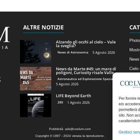
ALTRE NOTIZIE
CAT
Photo
Alzando gli occhi al cielo – Vale
la sveglia?
Mostr
News di Astronomia
5 Agosto 2026
News 
News da Marte #45: un mare di
Cielo
poligoni, Curiosity risale Valle...
Astro
Astronautica ed Esplorazione Spaziale
5 Agosto 2026
Artico
LIFE Beyond Earth
Il Bl
Per fornire 
280
1 Agosto 2026
e/o accedere
permetterà d
sito. Non ac
caratteristic
Pubblicità:
ads@coelum.com
Gestisci serv
Copyright © 1997 - 2024 vietata la riproduzione.