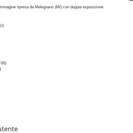
, immagine ripresa da Melegnano (MI) con doppia esposizione.
SS
:00)
4
utente