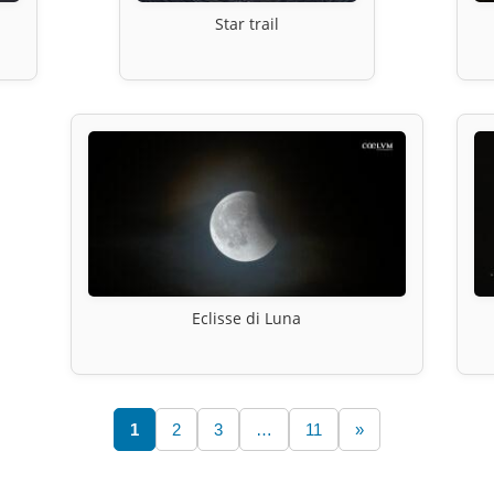
Star trail
Eclisse di Luna
1
2
3
…
11
»