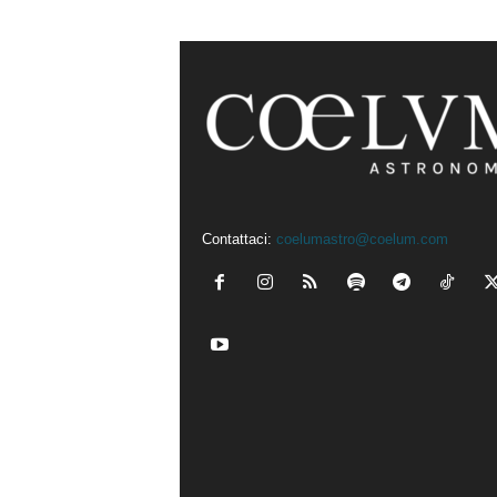
Contattaci:
coelumastro@coelum.com