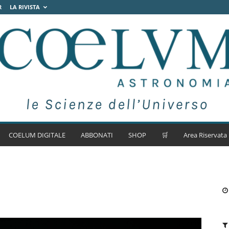
R
LA RIVISTA
COELUM DIGITALE
ABBONATI
SHOP
🛒
Area Riservata
i