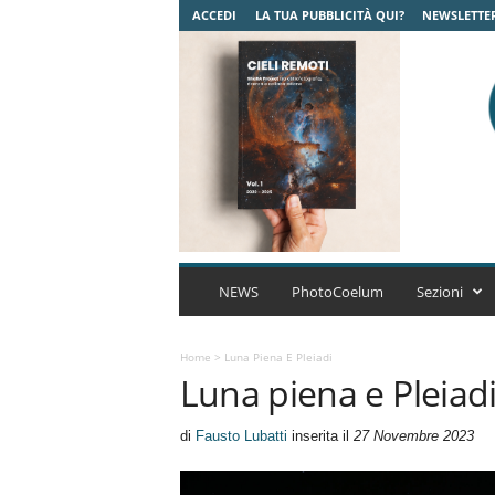
ACCEDI
LA TUA PUBBLICITÀ QUI?
NEWSLETTE
C
o
NEWS
PhotoCoelum
Sezioni
e
l
u
Home
>
Luna Piena E Pleiadi
Luna piena e Pleiad
m
A
s
di
Fausto Lubatti
inserita il
27 Novembre 2023
t
r
o