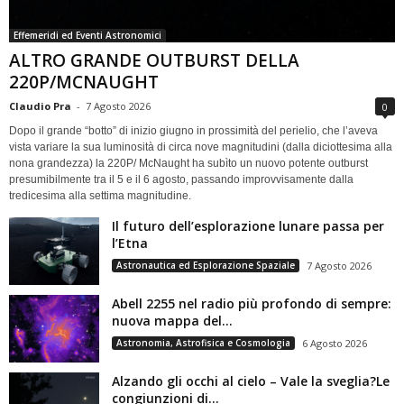
Effemeridi ed Eventi Astronomici
ALTRO GRANDE OUTBURST DELLA
220P/MCNAUGHT
Claudio Pra
-
7 Agosto 2026
0
Dopo il grande “botto” di inizio giugno in prossimità del perielio, che l’aveva
vista variare la sua luminosità di circa nove magnitudini (dalla diciottesima alla
nona grandezza) la 220P/ McNaught ha subìto un nuovo potente outburst
presumibilmente tra il 5 e il 6 agosto, passando improvvisamente dalla
tredicesima alla settima magnitudine.
Il futuro dell’esplorazione lunare passa per
l’Etna
Astronautica ed Esplorazione Spaziale
7 Agosto 2026
Abell 2255 nel radio più profondo di sempre:
nuova mappa del...
Astronomia, Astrofisica e Cosmologia
6 Agosto 2026
Alzando gli occhi al cielo – Vale la sveglia?Le
congiunzioni di...