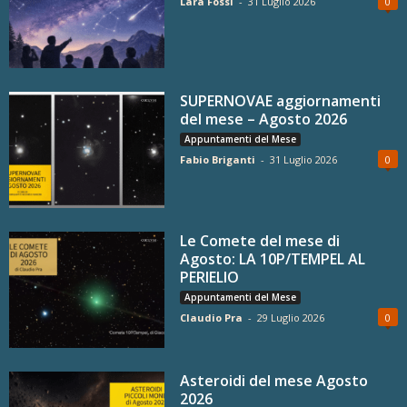
Lara Fossi
-
31 Luglio 2026
0
SUPERNOVAE aggiornamenti
del mese – Agosto 2026
Appuntamenti del Mese
Fabio Briganti
-
31 Luglio 2026
0
Le Comete del mese di
Agosto: LA 10P/TEMPEL AL
PERIELIO
Appuntamenti del Mese
Claudio Pra
-
29 Luglio 2026
0
Asteroidi del mese Agosto
2026