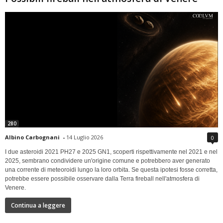
280
Albino Carbognani
-
14 Luglio 2026
0
I due asteroidi 2021 PH27 e 2025 GN1, scoperti rispettivamente nel 2021 e nel
2025, sembrano condividere un'origine comune e potrebbero aver generato
una corrente di meteoroidi lungo la loro orbita. Se questa ipotesi fosse corretta,
potrebbe essere possibile osservare dalla Terra fireball nell'atmosfera di
Venere.
Continua a leggere