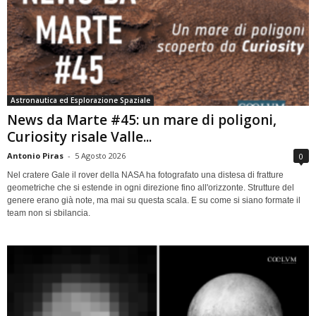
Astronautica ed Esplorazione Spaziale
News da Marte #45: un mare di poligoni,
Curiosity risale Valle...
Antonio Piras
-
5 Agosto 2026
0
Nel cratere Gale il rover della NASA ha fotografato una distesa di fratture
geometriche che si estende in ogni direzione fino all'orizzonte. Strutture del
genere erano già note, ma mai su questa scala. E su come si siano formate il
team non si sbilancia.