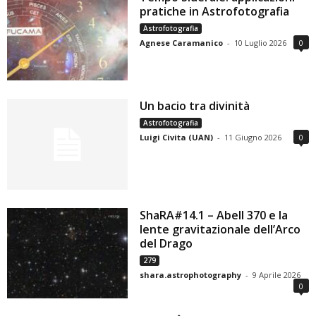
pratiche in Astrofotografia
Astrofotografia
Agnese Caramanico
-
10 Luglio 2026
0
Un bacio tra divinità
Astrofotografia
Luigi Civita (UAN)
-
11 Giugno 2026
0
ShaRA#14.1 – Abell 370 e la
lente gravitazionale dell’Arco
del Drago
279
shara.astrophotography
-
9 Aprile 2026
0