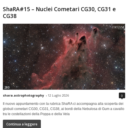
ShaRA#15 – Nuclei Cometari CG30, CG31 e
CG38
280
shara.astrophotography
-
12 Luglio 2026
0
Il nuovo appuntamento con la rubrica ShaRA ci accompagna alla scoperta dei
globuli cometari CG30, CG31, CG38, ai bordi della Nebulosa di Gum a cavallo
tra le costellazioni della Poppa e della Vela
Continua a leggere