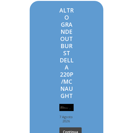
ALTR
O
GRA
NDE
OUT
BUR
ST
DELL
A
220P
/MC
NAU
GHT
7 Agosto
2026
Continua