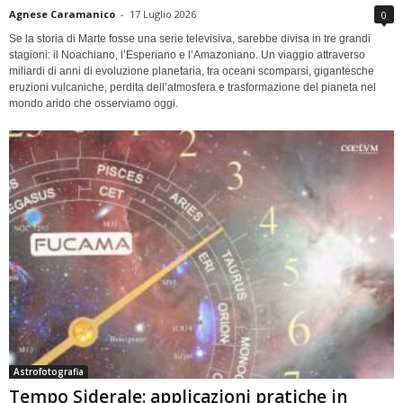
Agnese Caramanico
-
17 Luglio 2026
0
Se la storia di Marte fosse una serie televisiva, sarebbe divisa in tre grandi
stagioni: il Noachiano, l’Esperiano e l’Amazoniano. Un viaggio attraverso
miliardi di anni di evoluzione planetaria, tra oceani scomparsi, gigantesche
eruzioni vulcaniche, perdita dell’atmosfera e trasformazione del pianeta nel
mondo arido che osserviamo oggi.
Astrofotografia
Tempo Siderale: applicazioni pratiche in