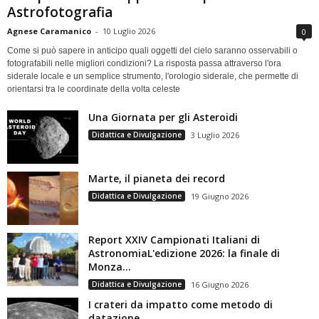
Astrofotografia
Agnese Caramanico
-
10 Luglio 2026
0
Come si può sapere in anticipo quali oggetti del cielo saranno osservabili o
fotografabili nelle migliori condizioni? La risposta passa attraverso l'ora
siderale locale e un semplice strumento, l'orologio siderale, che permette di
orientarsi tra le coordinate della volta celeste
Una Giornata per gli Asteroidi
Didattica e Divulgazione
3 Luglio 2026
Marte, il pianeta dei record
Didattica e Divulgazione
19 Giugno 2026
Report XXIV Campionati Italiani di
AstronomiaL'edizione 2026: la finale di
Monza...
Didattica e Divulgazione
16 Giugno 2026
I crateri da impatto come metodo di
datazione