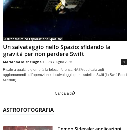
Astronautica ed Esplorazione Spaziale
Un salvataggio nello Spazio: sfidando la
gravità per non perdere Swift
Marianna Michelagnoli
-
23 Giugno 2026
0
Risale a qualche giorno fa la teleconferenza NASA dedicata agli
aggiornamenti sull'operazione di salvataggio per il satellite Swift (la Swift Boost
Mission)
Carica altri
ASTROFOTOGRAFIA
Tempo Siderale: applicazioni