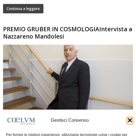
Continua a leggere
PREMIO GRUBER IN COSMOLOGIAIntervista a
Nazzareno Mandolesi
280
Gestisci Consenso
Frida Paolella
-
16 Giugno 2026
0
Intervista al professor Nazzareno Mandolesi, tra i protagonisti della cosmologia
Per fornire le migliori esperienze, utilizziamo tecnologie come i cookie per
spaziale europea e della missione Planck. Il dialogo ripercorre i principali