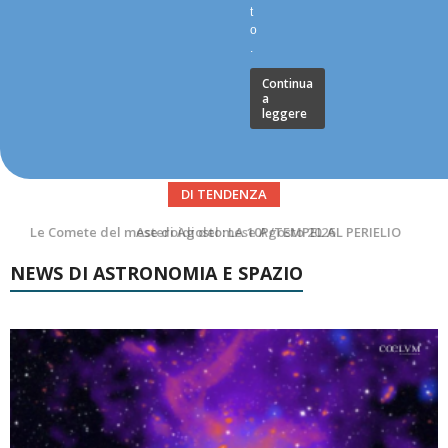
t
o
.
Continua
a
leggere
DI TENDENZA
Asteroidi del mese Agosto 2026
NEWS DI ASTRONOMIA E SPAZIO