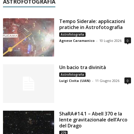
ASTROFOTOGRAFIA
Tempo Siderale: applicazioni
pratiche in Astrofotografia
Astrofotografia
Agnese Caramanico
-
10 Luglio 2026
0
Un bacio tra divinità
Astrofotografia
Luigi Civita (UAN)
-
11 Giugno 2026
0
ShaRA#14.1 – Abell 370 e la
lente gravitazionale dell’Arco
del Drago
279