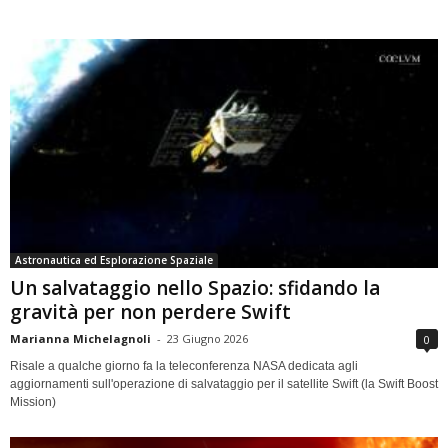
Astronautica ed Esplorazione Spaziale
Un salvataggio nello Spazio: sfidando la
gravità per non perdere Swift
Marianna Michelagnoli
-
23 Giugno 2026
0
Risale a qualche giorno fa la teleconferenza NASA dedicata agli
aggiornamenti sull'operazione di salvataggio per il satellite Swift (la Swift Boost
Mission)