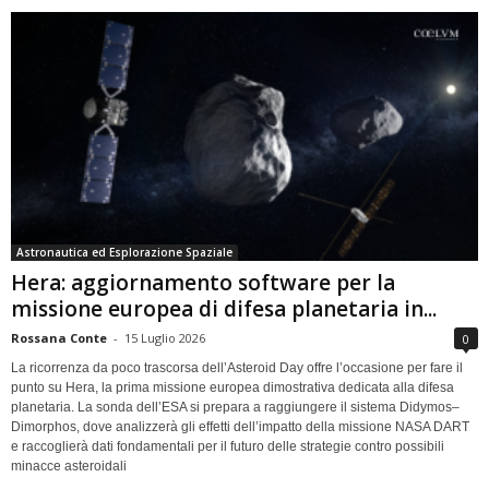
Astronautica ed Esplorazione Spaziale
Hera: aggiornamento software per la
missione europea di difesa planetaria in...
Rossana Conte
-
15 Luglio 2026
0
La ricorrenza da poco trascorsa dell’Asteroid Day offre l’occasione per fare il
punto su Hera, la prima missione europea dimostrativa dedicata alla difesa
planetaria. La sonda dell’ESA si prepara a raggiungere il sistema Didymos–
Dimorphos, dove analizzerà gli effetti dell’impatto della missione NASA DART
e raccoglierà dati fondamentali per il futuro delle strategie contro possibili
minacce asteroidali