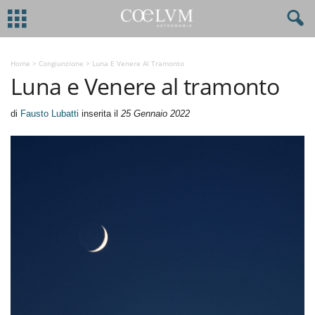
Home
>
Congiunzione
>
Luna E Venere Al Tramonto
Luna e Venere al tramonto
di
Fausto Lubatti
inserita il
25 Gennaio 2022