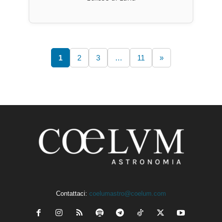
1
2
3
…
11
»
Contattaci:
coelumastro@coelum.com