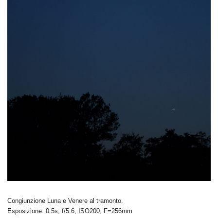
Congiunzione Luna e Venere al tramonto.
Esposizione: 0.5s, f/5.6, ISO200, F=256mm