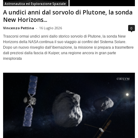
Astronautica ed Esplorazione Spaziale
A undici anni dal sorvolo di Plutone, la sonda
New Horizons...
Vincenzo Pettina
-
16 Luglio 2026
0
Trascorsi ormai undici anni dallo storico sorvolo di Plutone, la sonda New
Horizons della NASA continua il suo viaggio ai confini del Sistema Solare.
Dopo un nuovo risveglio dall’ibernazione, la missione si prepara a trasmettere
dati preziosi dalla fascia di Kuiper, una regione ancora in gran parte
inesplorata