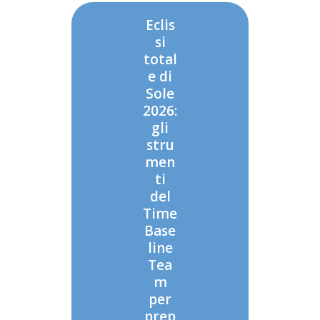
Eclis
si
total
e di
Sole
2026:
gli
stru
men
ti
del
Time
Base
line
Tea
m
per
prep