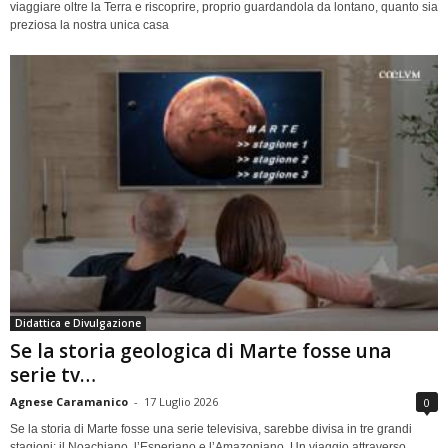
viaggiare oltre la Terra e riscoprire, proprio guardandola da lontano, quanto sia
preziosa la nostra unica casa
Didattica e Divulgazione
Se la storia geologica di Marte fosse una
serie tv…
Agnese Caramanico
-
17 Luglio 2026
0
Se la storia di Marte fosse una serie televisiva, sarebbe divisa in tre grandi
stagioni: il Noachiano, l’Esperiano e l’Amazoniano. Un viaggio attraverso