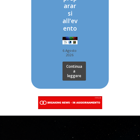
arar
si
all’ev
ento
6 Agosto
2026
Continua
a
leggere