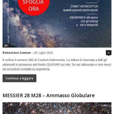
281
Redazione Coelum
-
28 Luglio 2026
0
è online il numero 280 di Coelum Astronomia. La lettura è riservata a tutti gli
abbonati in possesso del livello QUASAR sul sito. Se sei abbonato e non riesci
ad accedere contatta la segreteria.
Continua a leggere
MESSIER 28 M28 – Ammasso Globulare