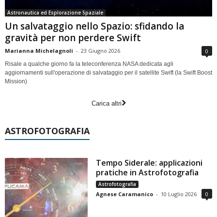
Astronautica ed Esplorazione Spaziale
Un salvataggio nello Spazio: sfidando la
gravità per non perdere Swift
Marianna Michelagnoli
-
23 Giugno 2026
0
Risale a qualche giorno fa la teleconferenza NASA dedicata agli
aggiornamenti sull'operazione di salvataggio per il satellite Swift (la Swift Boost
Mission)
Carica altri
ASTROFOTOGRAFIA
Tempo Siderale: applicazioni
pratiche in Astrofotografia
Astrofotografia
Agnese Caramanico
-
10 Luglio 2026
0