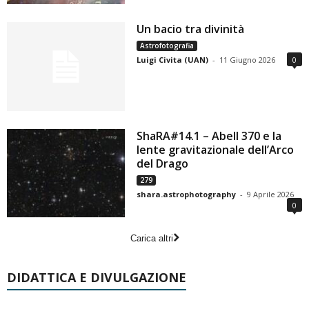
Un bacio tra divinità
Astrofotografia
Luigi Civita (UAN)
-
11 Giugno 2026
0
ShaRA#14.1 – Abell 370 e la
lente gravitazionale dell’Arco
del Drago
279
shara.astrophotography
-
9 Aprile 2026
0
Carica altri
DIDATTICA E DIVULGAZIONE