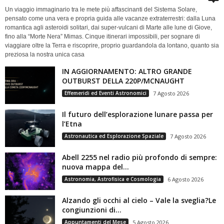
Un viaggio immaginario tra le mete più affascinanti del Sistema Solare,
pensato come una vera e propria guida alle vacanze extraterrestri: dalla Luna
romantica agli asteroidi solitari, dai super-vulcani di Marte alle lune di Giove,
fino alla “Morte Nera” Mimas. Cinque itinerari impossibili, per sognare di
viaggiare oltre la Terra e riscoprire, proprio guardandola da lontano, quanto sia
preziosa la nostra unica casa
IN AGGIORNAMENTO: ALTRO GRANDE
OUTBURST DELLA 220P/MCNAUGHT
Effemeridi ed Eventi Astronomici
7 Agosto 2026
Il futuro dell’esplorazione lunare passa per
l’Etna
Astronautica ed Esplorazione Spaziale
7 Agosto 2026
Abell 2255 nel radio più profondo di sempre:
nuova mappa del...
Astronomia, Astrofisica e Cosmologia
6 Agosto 2026
Alzando gli occhi al cielo – Vale la sveglia?Le
congiunzioni di...
Appuntamenti del Mese
5 Agosto 2026