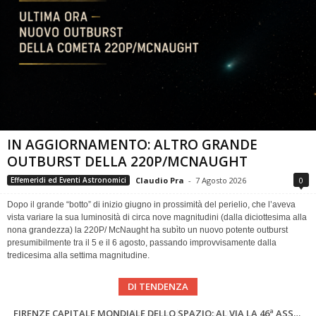
IN AGGIORNAMENTO: ALTRO GRANDE
OUTBURST DELLA 220P/MCNAUGHT
Claudio Pra
-
7 Agosto 2026
0
Effemeridi ed Eventi Astronomici
Dopo il grande “botto” di inizio giugno in prossimità del perielio, che l’aveva
vista variare la sua luminosità di circa nove magnitudini (dalla diciottesima alla
nona grandezza) la 220P/ McNaught ha subìto un nuovo potente outburst
presumibilmente tra il 5 e il 6 agosto, passando improvvisamente dalla
tredicesima alla settima magnitudine.
DI TENDENZA
Cielo del Mese di Agosto 2026