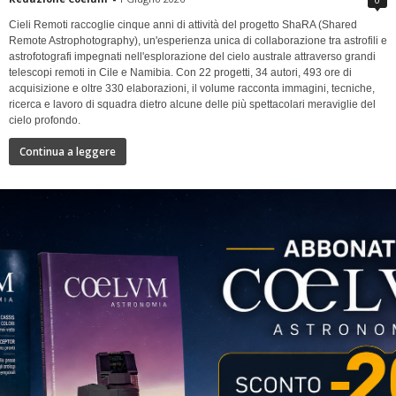
Cieli Remoti raccoglie cinque anni di attività del progetto ShaRA (Shared
Remote Astrophotography), un'esperienza unica di collaborazione tra astrofili e
astrofotografi impegnati nell'esplorazione del cielo australe attraverso grandi
telescopi remoti in Cile e Namibia. Con 22 progetti, 34 autori, 493 ore di
acquisizione e oltre 330 elaborazioni, il volume racconta immagini, tecniche,
ricerca e lavoro di squadra dietro alcune delle più spettacolari meraviglie del
cielo profondo.
Continua a leggere