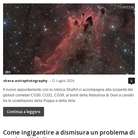
280
shara.astrophotography
-
12 Luglio 2026
0
Il nuovo appuntamento con la rubrica ShaRA ci accompagna alla scoperta dei
globuli cometari CG30, CG31, CG38, ai bordi della Nebulosa di Gum a cavallo
tra le costellazioni della Poppa e della Vela
Continua a leggere
Come ingigantire a dismisura un problema di