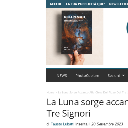
ACCEDI
LA TUA PUBBLICITÀ QUI?
NEWSLETTE
C
o
NEWS
PhotoCoelum
Sezioni
e
l
u
Home
>
La Luna Sorge Accanto Alla Cima Del Pizzo Dei Tre 
La Luna sorge accant
m
A
Tre Signori
s
t
r
di
Fausto Lubatti
inserita il
20 Settembre 2023
o