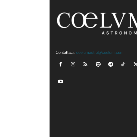
Contattaci:
coelumastro@coelum.com