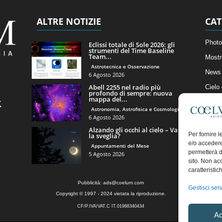
ALTRE NOTIZIE
CAT
Photo
Eclissi totale di Sole 2026: gli
strumenti del Time Baseline
Team...
Mostr
Astrotecnica e Osservazione
News 
6 Agosto 2026
Abell 2255 nel radio più
Cielo
profondo di sempre: nuova
mappa del...
Astro
Astronomia, Astrofisica e Cosmologia
Artico
6 Agosto 2026
Alzando gli occhi al cielo – Vale
Il Bl
Per fornire 
la sveglia?
e/o accedere
Appuntamenti del Mese
permetterà d
5 Agosto 2026
sito. Non ac
caratteristic
Pubblicità:
ads@coelum.com
Gestisci serv
Copyright © 1997 - 2024 vietata la riproduzione.
CF/P.IVA/VAT.C IT.01988340434
Ac