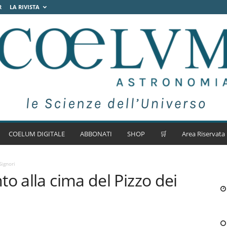
R
LA RIVISTA
COELUM DIGITALE
ABBONATI
SHOP
🛒
Area Riservata
Signori
o alla cima del Pizzo dei