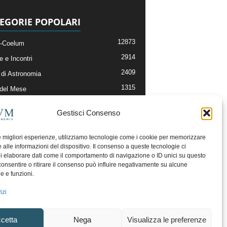
EGORIE POPOLARI
12873
-Coelum
2914
e e Incontri
2409
di Astronomia
1315
 del Mese
365
nomia, Astrofisica e Cosmologia
Gestisci Consenso
268
li e Risorse On-Line
192
og della Redazione
le migliori esperienze, utilizziamo tecnologie come i cookie per memorizzare
 alle informazioni del dispositivo. Il consenso a queste tecnologie ci
i elaborare dati come il comportamento di navigazione o ID unici su questo
consentire o ritirare il consenso può influire negativamente su alcune
he e funzioni.
izi
cetta
Nega
Visualizza le preferenze