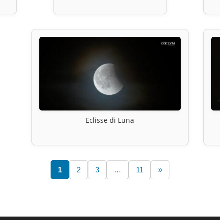
Eclisse di Luna
1
2
3
…
11
»