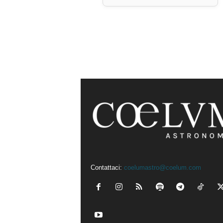
Contattaci:
coelumastro@coelum.com