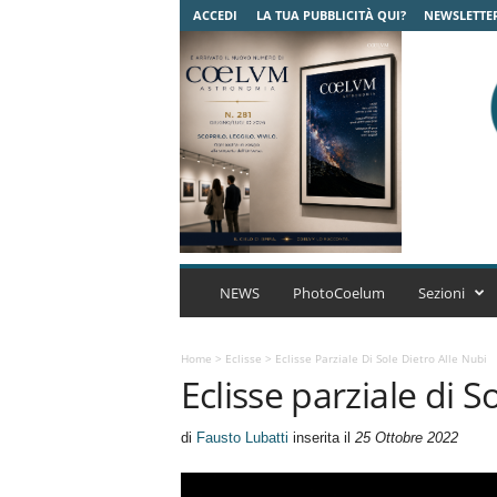
ACCEDI
LA TUA PUBBLICITÀ QUI?
NEWSLETTE
C
o
NEWS
PhotoCoelum
Sezioni
e
l
u
Home
>
Eclisse
>
Eclisse Parziale Di Sole Dietro Alle Nubi
Eclisse parziale di S
m
A
s
di
Fausto Lubatti
inserita il
25 Ottobre 2022
t
r
o