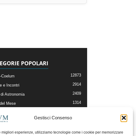
EGORIE POPOLARI
12873
-Coelum
2914
e e Incontri
2409
di Astronomia
1314
 del Mese
365
nomia, Astrofisica e Cosmologia
Gestisci Consenso
268
li e Risorse On-Line
192
og della Redazione
le migliori esperienze, utilizziamo tecnologie come i cookie per memorizzare