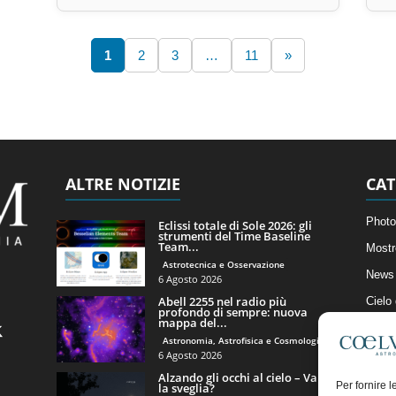
1
2
3
…
11
»
ALTRE NOTIZIE
CAT
Photo
Eclissi totale di Sole 2026: gli
strumenti del Time Baseline
Team...
Mostr
Astrotecnica e Osservazione
News 
6 Agosto 2026
Abell 2255 nel radio più
Cielo
profondo di sempre: nuova
mappa del...
Astro
Astronomia, Astrofisica e Cosmologia
Artico
6 Agosto 2026
Alzando gli occhi al cielo – Vale
Il Bl
Per fornire 
la sveglia?